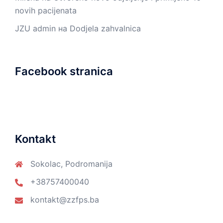
novih pacijenata
JZU admin
на
Dodjela zahvalnica
Facebook stranica
Kontakt
Sokolac, Podromanija
+38757400040
kontakt@zzfps.ba