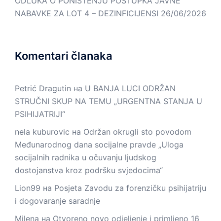
ODLUKA O PONIŠTENJU POSTUPKA JAVNE
NABAVKE ZA LOT 4 – DEZINFICIJENSI
26/06/2026
Komentari članaka
Petrić Dragutin
на
U BANJA LUCI ODRŽAN
STRUČNI SKUP NA TEMU „URGENTNA STANJA U
PSIHIJATRIJI“
nela kuburovic
на
Održan okrugli sto povodom
Međunarodnog dana socijalne pravde „Uloga
socijalnih radnika u očuvanju ljudskog
dostojanstva kroz podršku svjedocima“
Lion99
на
Posjeta Zavodu za forenzičku psihijatriju
i dogovaranje saradnje
Milena
на
Otvoreno novo odjeljenje i primljeno 16