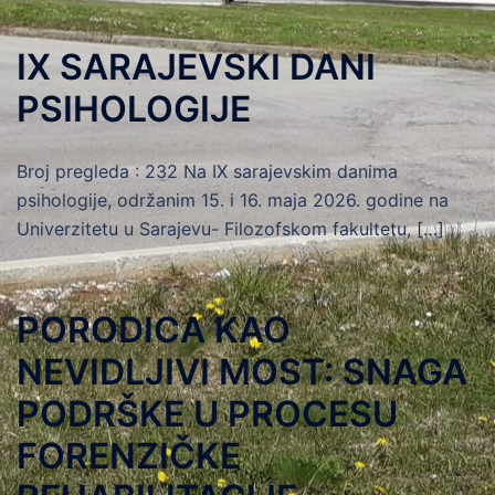
IX SARAJEVSKI DANI
PSIHOLOGIJE
Broj pregleda : 232 Na IX sarajevskim danima
psihologije, održanim 15. i 16. maja 2026. godine na
Univerzitetu u Sarajevu- Filozofskom fakultetu, […]
​PORODICA KAO
NEVIDLJIVI MOST: SNAGA
PODRŠKE U PROCESU
FORENZIČKE