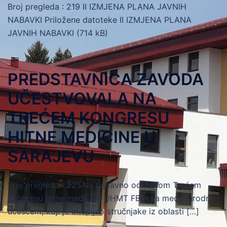
Broj pregleda : 219 II IZMJENA PLANA JAVNIH
NABAVKI Priložene datoteke II IZMJENA PLANA
JAVNIH NABAVKI (714 kB)
​PREDSTAVNICA ZAVODA
UČESTVOVALA NA
TREĆEM KONGRESU
HITNE MEDICINE U
SARAJEVU
Broj pregleda : 221 ​Na nedavno održanom Trećem
kongresu hitne medicine UHMT FBiH sa međunarodnim
učešćem, koji je okupljao stručnjake iz oblasti […]