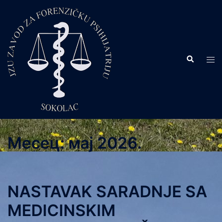
Skip
to
content
Search
Tog
men
Месец:
мај 2026.
NASTAVAK SARADNJE SA
MEDICINSKIM