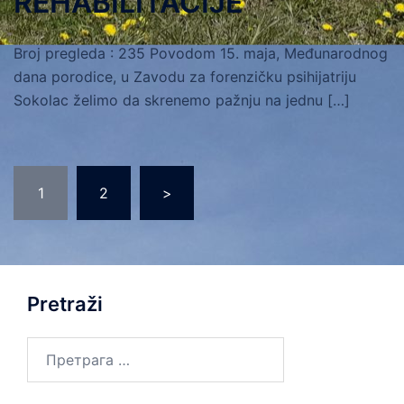
REHABILITACIJE
Broj pregleda : 235 Povodom 15. maja, Međunarodnog
dana porodice, u Zavodu za forenzičku psihijatriju
Sokolac želimo da skrenemo pažnju na jednu […]
Пагинација
1
2
>
чланака
Pretraži
Претрага
за: