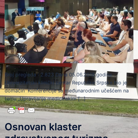
Broj pregleda : 2.823 Dana 05.06.2018.godine
Univerzitetski klinički centar Republike Srpske bio je
domaćin Konferencije sa međunarodnim učešćem na
temu „Upravljanje medicinskim […]
Osnovan klaster