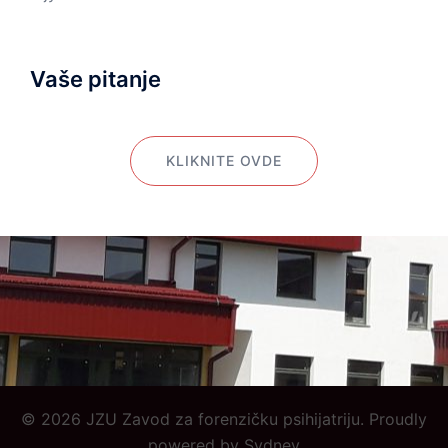
Vaše pitanje
KLIKNITE OVDE
© 2026 JZU Zavod za forenzičku psihijatriju. Proudly
powered by
Sydney