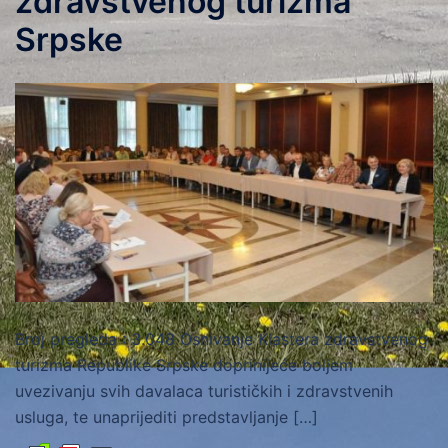
zdravstvenog turizma
Srpske
Broj pregleda : 3.048 Osnivanje Klastera zdravstvenog
turizma Republike Srpske doprinijeće boljem
uvezivanju svih davalaca turističkih i zdravstvenih
usluga, te unaprijediti predstavljanje […]