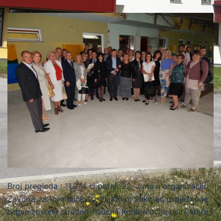
Broj pregleda : 11.274 U petak 22. Juna u organizaciji
Zavoda za forenzičku psihijatriju, Sokolac uspješno je
organizovana stručno-naučna Konferenciju psihijatara i