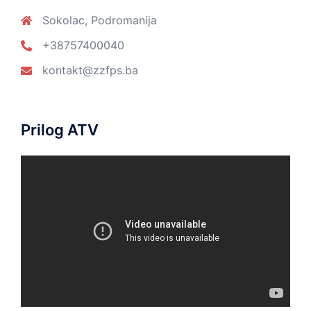
Sokolac, Podromanija
+38757400040
kontakt@zzfps.ba
Prilog ATV