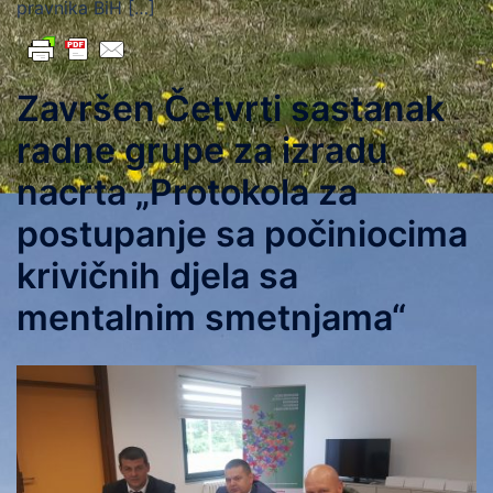
pravnika BiH […]
Završen Četvrti sastanak
radne grupe za izradu
nacrta „Protokola za
postupanje sa počiniocima
krivičnih djela sa
mentalnim smetnjama“