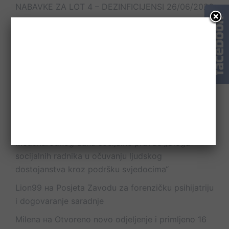
NABAVKE ZA LOT 4 – DEZINFICIJENSI
26/06/2026
Komentari članaka
Petrić Dragutin
на
U BANJA LUCI ODRŽAN
STRUČNI SKUP NA TEMU „URGENTNA STANJA U
PSIHIJATRIJI“
nela kuburovic
на
Održan okrugli sto povodom
Međunarodnog dana socijalne pravde „Uloga
socijalnih radnika u očuvanju ljudskog
dostojanstva kroz podršku svjedocima“
Lion99
на
Posjeta Zavodu za forenzičku psihijatriju
i dogovaranje saradnje
Milena
на
Otvoreno novo odjeljenje i primljeno 16