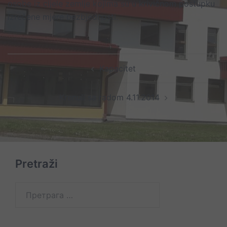
osobe iz cijele zemlje kojima su u krivičnom postupku
izrečene mjere bezbjednosti.
Post
Kapacitet
navigation
Krenuli sa radom 4.11.2014
Pretraži
Претрага
за: