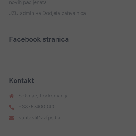
novih pacijenata
JZU admin
на
Dodjela zahvalnica
Facebook stranica
Kontakt
Sokolac, Podromanija
+38757400040
kontakt@zzfps.ba