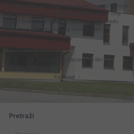
omogući adekvatan tretman osobama koje su krivična
djela počinile u stanju smanjene uračunljivosti. Ovaj
projekt predstavlja dobar primjer saradnje između
zdravstvenog i pravosudnog sistema u BiH.
Post
Služimo svim pacijentima BiH
navigation
Kapacitet
Pretraži
Претрага