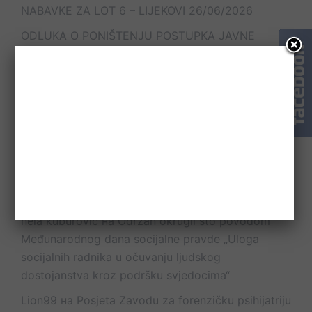
NABAVKE ZA LOT 6 – LIJEKOVI
26/06/2026
ODLUKA O PONIŠTENJU POSTUPKA JAVNE
NABAVKE ZA LOT 4 – DEZINFICIJENSI
26/06/2026
Komentari članaka
Petrić Dragutin
на
U BANJA LUCI ODRŽAN
STRUČNI SKUP NA TEMU „URGENTNA STANJA U
PSIHIJATRIJI“
nela kuburovic
на
Održan okrugli sto povodom
Međunarodnog dana socijalne pravde „Uloga
socijalnih radnika u očuvanju ljudskog
dostojanstva kroz podršku svjedocima“
Lion99
на
Posjeta Zavodu za forenzičku psihijatriju