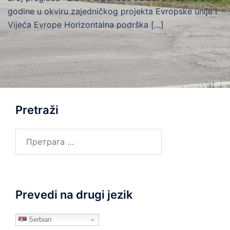
godine u okviru zajedničkog projekta Evropske unije i
Vijeća Evrope Horizontalna podrška […]
Pretraži
Претрага
за:
Prevedi na drugi jezik
Serbian