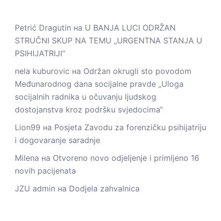
Petrić Dragutin
на
U BANJA LUCI ODRŽAN
STRUČNI SKUP NA TEMU „URGENTNA STANJA U
PSIHIJATRIJI“
nela kuburovic
на
Održan okrugli sto povodom
Međunarodnog dana socijalne pravde „Uloga
socijalnih radnika u očuvanju ljudskog
dostojanstva kroz podršku svjedocima“
Lion99
на
Posjeta Zavodu za forenzičku psihijatriju
i dogovaranje saradnje
Milena
на
Otvoreno novo odjeljenje i primljeno 16
novih pacijenata
JZU admin
на
Dodjela zahvalnica