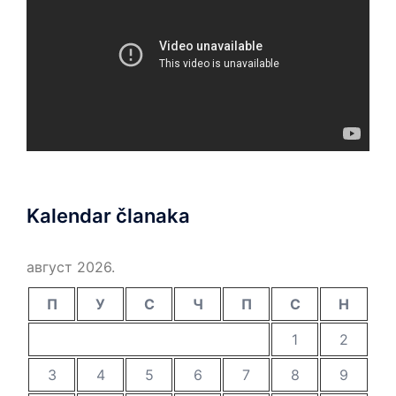
Kalendar članaka
август 2026.
П
У
С
Ч
П
С
Н
1
2
3
4
5
6
7
8
9