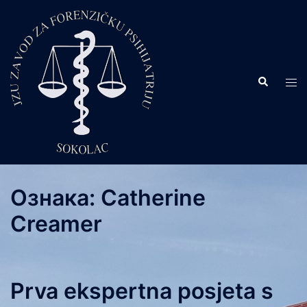
Skip
to
content
Search
Tog
men
Ознака:
Catherine
Creamer
Prva ekspertna posjeta s