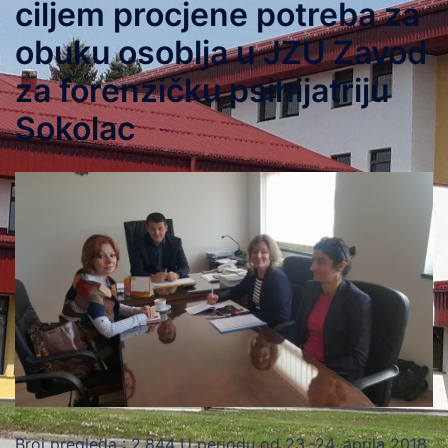
ciljem procjene potreba za
obuku osoblja u JZU Zavod
za forenzičku psihijatriju
Sokolac
Broj pregleda : 2.844 U periodu od 23.-24. aprila 2018.