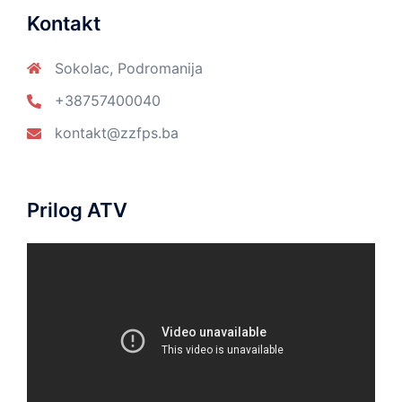
Kontakt
Sokolac, Podromanija
+38757400040
kontakt@zzfps.ba
Prilog ATV