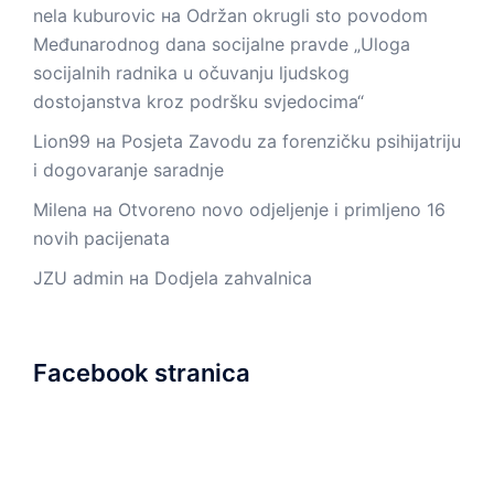
nela kuburovic
на
Održan okrugli sto povodom
Međunarodnog dana socijalne pravde „Uloga
socijalnih radnika u očuvanju ljudskog
dostojanstva kroz podršku svjedocima“
Lion99
на
Posjeta Zavodu za forenzičku psihijatriju
i dogovaranje saradnje
Milena
на
Otvoreno novo odjeljenje i primljeno 16
novih pacijenata
JZU admin
на
Dodjela zahvalnica
Facebook stranica