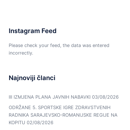
Psihajtrija
pacijentima
tabla
Kontakt
Sokolac
On
Lista
Web
–
e-
Mail
line
mail
kontakt
kontakata
Instagram Feed
Please check your feed, the data was entered
incorrectly.
Najnoviji članci
III IZMJENA PLANA JAVNIH NABAVKI
03/08/2026
ODRŽANE 5. SPORTSKE IGRE ZDRAVSTVENIH
RADNIKA SARAJEVSKO-ROMANIJSKE REGIJE NA
KOPITU
02/08/2026