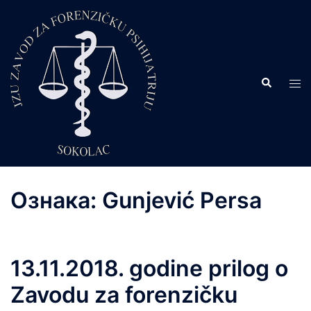
Skip
to
content
Search
Tog
men
Ознака:
Gunjević Persa
13.11.2018. godine prilog o
Zavodu za forenzičku