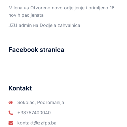
Milena
на
Otvoreno novo odjeljenje i primljeno 16
novih pacijenata
JZU admin
на
Dodjela zahvalnica
Facebook stranica
Kontakt
Sokolac, Podromanija
+38757400040
kontakt@zzfps.ba