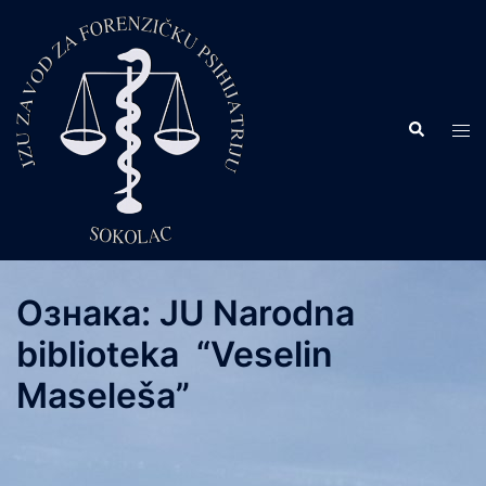
Skip
to
content
Search
Tog
men
Ознака:
JU Narodna
biblioteka “Veselin
Maseleša”