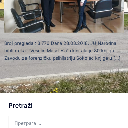
Broj pregleda : 3.776 Dana 28.03.2018. JU Narodna
biblioteka “Veselin Maseleša” donirala je 80 knjiga
Zavodu za forenzičku psihijatriju Sokolac knjige u […]
Pretraži
Претрага
за: