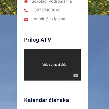
Sokolac, Podromanija
+38757400040
kontakt@zzfps.ba
Prilog ATV
Kalendar članaka