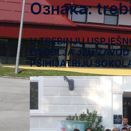
Ознака:
treb
U TREBINJU USPJEŠ
OSOBLJA JZU ZAVOD
PSIHIJATRIJU SOKOL