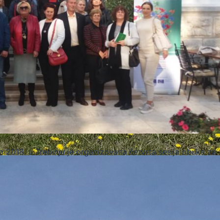
a 2018. u Trebinju je organizovana četvrta sesija obuke za