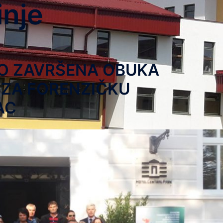
inje
NO ZAVRŠENA OBUKA
 ZA FORENZIČKU
AC