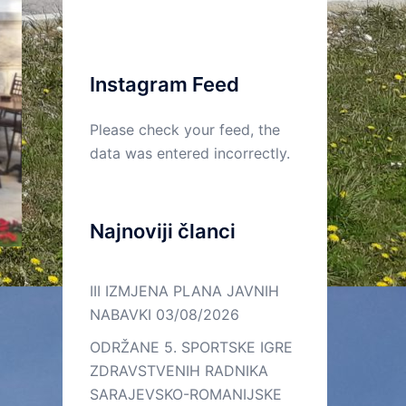
Kontakt
On
Lista
Web
–
e-
Mail
line
mail
kontakt
kontakata
Instagram Feed
Please check your feed, the
data was entered incorrectly.
Najnoviji članci
III IZMJENA PLANA JAVNIH
NABAVKI
03/08/2026
ODRŽANE 5. SPORTSKE IGRE
ZDRAVSTVENIH RADNIKA
SARAJEVSKO-ROMANIJSKE