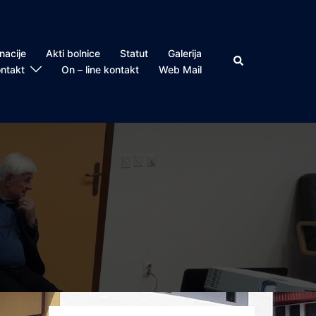
nacije
Akti bolnice
Statut
Galerija
Search
ntakt
On – line kontakt
Web Mail