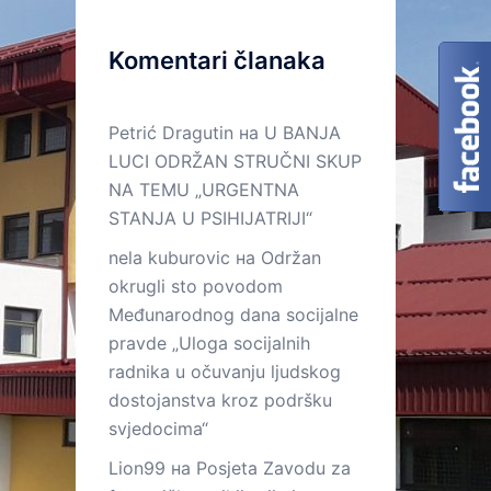
Komentari članaka
Petrić Dragutin
на
U BANJA
LUCI ODRŽAN STRUČNI SKUP
NA TEMU „URGENTNA
STANJA U PSIHIJATRIJI“
nela kuburovic
на
Održan
okrugli sto povodom
Međunarodnog dana socijalne
pravde „Uloga socijalnih
radnika u očuvanju ljudskog
dostojanstva kroz podršku
svjedocima“
Lion99
на
Posjeta Zavodu za