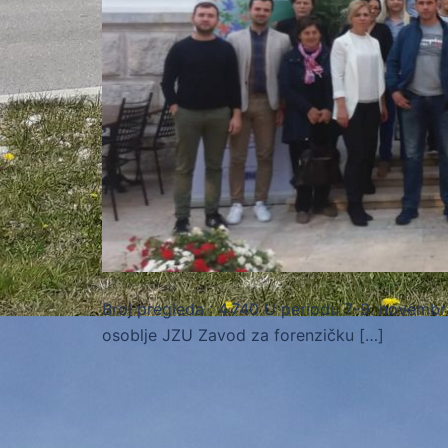
Broj pregleda : 4.740 U periodu 7-9. novembr
osoblje JZU Zavod za forenzičku […]