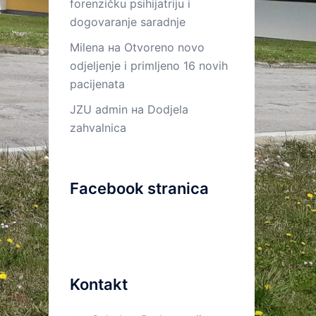
forenzičku psihijatriju i
dogovaranje saradnje
Milena
на
Otvoreno novo
odjeljenje i primljeno 16 novih
pacijenata
JZU admin
на
Dodjela
zahvalnica
Facebook stranica
Kontakt