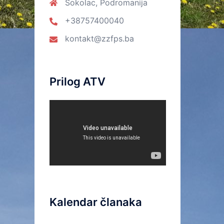
Sokolac, Podromanija
+38757400040
kontakt@zzfps.ba
Prilog ATV
Kalendar članaka