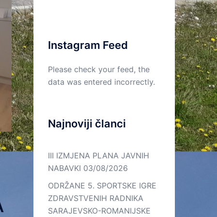
Kontakt
On
Lista
Web
–
e-
Mail
line
mail
kontakt
kontakata
Instagram Feed
Please check your feed, the
data was entered incorrectly.
Najnoviji članci
a
III IZMJENA PLANA JAVNIH
NABAVKI
03/08/2026
ODRŽANE 5. SPORTSKE IGRE
ZDRAVSTVENIH RADNIKA
A
SARAJEVSKO-ROMANIJSKE