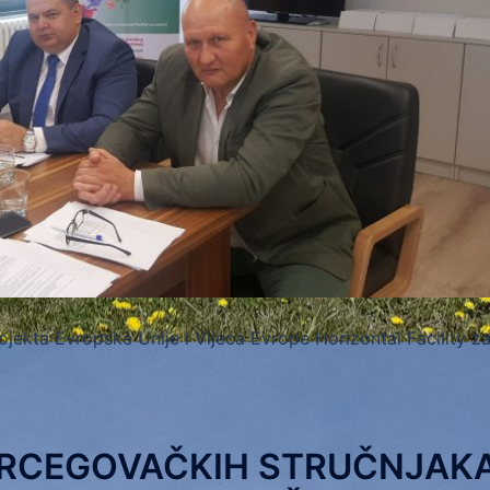
ojekta Evropske Unije i Vijeća Evrope Horizontal Facility z
RCEGOVAČKIH STRUČNJAK