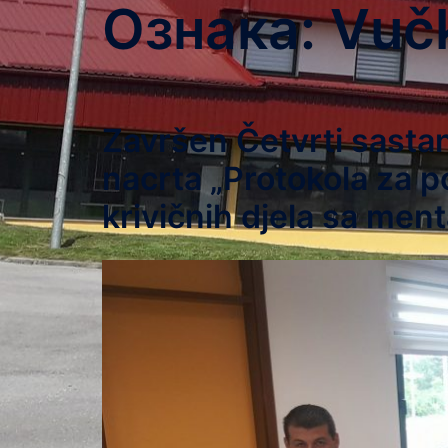
Ознака:
Vuč
Završen Četvrti sasta
nacrta „Protokola za 
krivičnih djela sa me