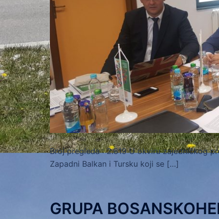
Broj pregleda : 2.819 U okviru zajedničkog pr
Zapadni Balkan i Tursku koji se […]
GRUPA BOSANSKOHE