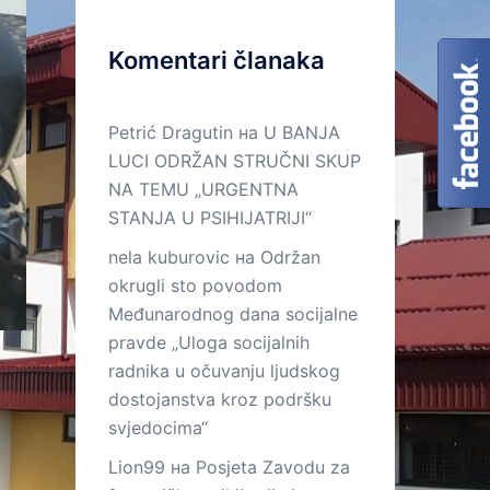
Komentari članaka
Petrić Dragutin
на
U BANJA
LUCI ODRŽAN STRUČNI SKUP
NA TEMU „URGENTNA
STANJA U PSIHIJATRIJI“
nela kuburovic
на
Održan
okrugli sto povodom
Međunarodnog dana socijalne
pravde „Uloga socijalnih
radnika u očuvanju ljudskog
dostojanstva kroz podršku
svjedocima“
Lion99
на
Posjeta Zavodu za