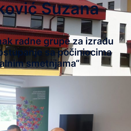
ković Suzana
nak radne grupe za izradu
postupanje sa počiniocima
ntalnim smetnjama“