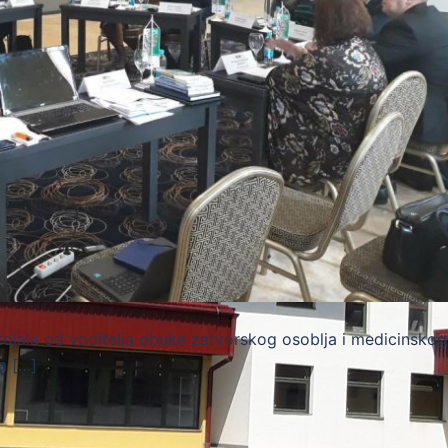
stojala od voditelja obuke zatvorskog osoblja i medicinskog
a […]