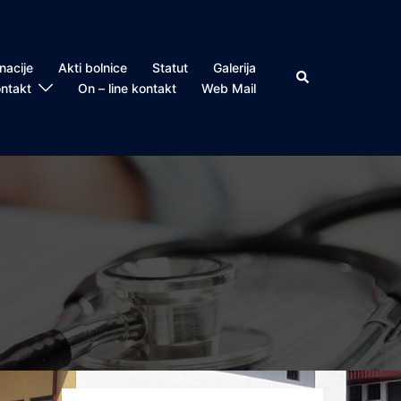
nacije
Akti bolnice
Statut
Galerija
Search
ntakt
On – line kontakt
Web Mail