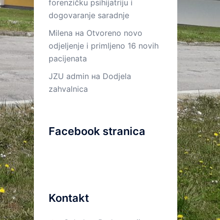
forenzičku psihijatriju i
dogovaranje saradnje
Milena
на
Otvoreno novo
odjeljenje i primljeno 16 novih
pacijenata
JZU admin
на
Dodjela
zahvalnica
Facebook stranica
Kontakt