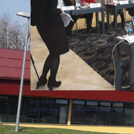
Broj pregleda : 3.114 Radna grupa koja se sa
osoblja Javne zdravstvene ustanove Zavod z