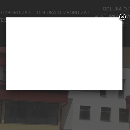
ODLUKA O PONI
ORU ZA LOT 5 –
ODLUKA O IZBORU ZA LOT 3 –
POSTUPKA JAVNE N
 TRAKE
SANITETSKI MATERIJAL
LOT 6 – LIJE
Odluka o prihvatanju ponude za
usluge ispravnost hrane