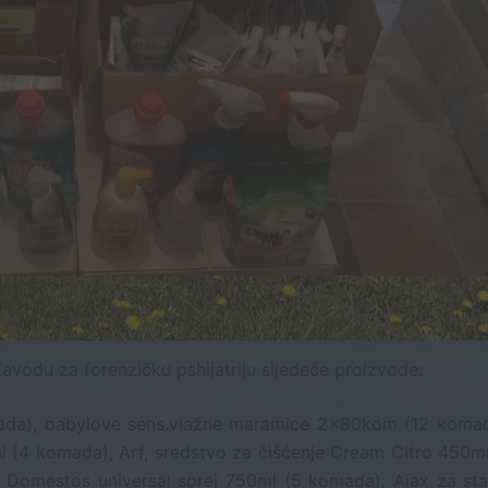
avodu za forenzičku pshijatriju sljedeće proizvode:
mada), babylove sens.vlažne maramice 2x80kom (12 komad
l (4 komada), Arf, sredstvo za čišćenje Cream Citro 450ml
 Domestos universal sprej 750ml (5 komada), Ajax za sta