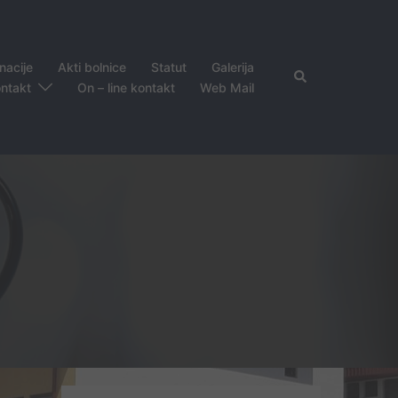
nacije
Akti bolnice
Statut
Galerija
Search
ntakt
On – line kontakt
Web Mail