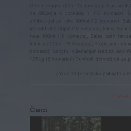
Green Trigger 750ml (5 komada), Ajax sredstv
za čišćenje s oct.kisel. 1l (12 komada), 
antibak.gel za ruke 300ml (12 komada), Bal
jednoktratni brijač (10 komada), Balea tečn
ruke 100ml (16 komada), Balea bath tek.sa
kamilica 100ml (15 komada), Profissimo rukav
komada), Sanytol višenamjen.sred.za dezin
1,35kg (8 komada) i Denkmit deterdžent za p
Zavod za forenzicku psihijatriju S
JZU „Zavod za
Članci