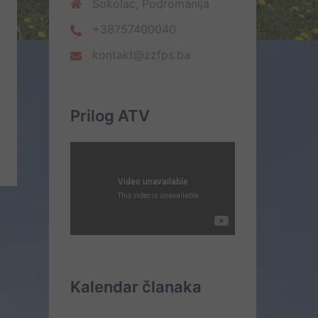
Sokolac, Podromanija
+38757400040
kontakt@zzfps.ba
Prilog ATV
Kalendar članaka