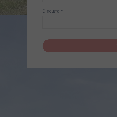
Е-пошта
*