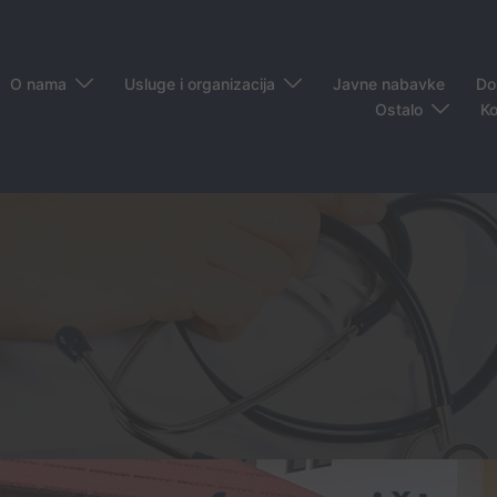
O nama
Usluge i organizacija
Javne nabavke
Do
Ostalo
Ko