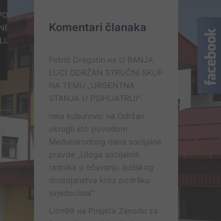
ŠTENJU
Komentari članaka
ABAVKE ZA
KOVI
Petrić Dragutin
на
U BANJA
LUCI ODRŽAN STRUČNI SKUP
NA TEMU „URGENTNA
STANJA U PSIHIJATRIJI“
nela kuburovic
на
Održan
okrugli sto povodom
Međunarodnog dana socijalne
pravde „Uloga socijalnih
radnika u očuvanju ljudskog
dostojanstva kroz podršku
svjedocima“
Lion99
на
Posjeta Zavodu za