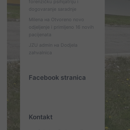
forenzičku psihijatriju i
dogovaranje saradnje
Milena
на
Otvoreno novo
odjeljenje i primljeno 16 novih
pacijenata
JZU admin
на
Dodjela
zahvalnica
Facebook stranica
Kontakt