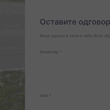
Оставите одгово
Ваша адреса е-поште неће бити об
Коментар
*
Име
*