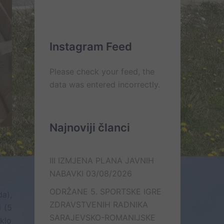
Kontakt
On
Lista
Web
–
e-
Mail
line
mail
kontakt
kontakata
Instagram Feed
Please check your feed, the
data was entered incorrectly.
Najnoviji članci
III IZMJENA PLANA JAVNIH
NABAVKI
03/08/2026
ODRŽANE 5. SPORTSKE IGRE
a),
ZDRAVSTVENIH RADNIKA
 (5
SARAJEVSKO-ROMANIJSKE
klo