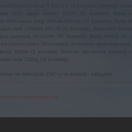
o/čišćenje podova ff lilac b.1l (5 komada), Denkmit sreds
Balea tečni sapun sensitiv 500ml (12 komada), Balea b
ea tečni sapun blagi antibak.300 ml (10 komada), Balea 
i sapun med i mlijeko 500 ml (12 komada), Balea Med krema
pun sensitive ref.500ml (16 komada), Balea krema za r
ice jednokr.velike (10 komada), Profissimo spužvasta krpa
fekciju 500ml (5 komada), Denkmit det./pranje šarenog v
ranje veša 1,35kg (16 komada).
okolac se zahvaljuje „DM“-u na donaciji i zalaganju.
 forenzicku psihijatriju Sokolac“, 2019