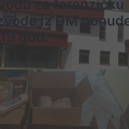
vodu za forenzičku
oizvode iz DM ponud
19 god.
STI