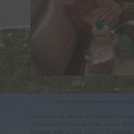
BROJ PREGLEDA :
3.611
„DM“
donirao je Z
(kozmetički market)
Vita pelene za odrasle 20 L super+ (13 ko
Arf sredstvo za čišćenje Cream natural 450m
komada), Ajax za pod Lotus 1 l (5 komada),