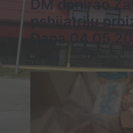
DM donirao Za
pshijatriju pr
Dana 04.05.20
BY
JZU ADMIN
10/05/2019
DONACIJE
,
NOVO