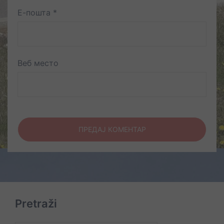
Е-пошта
*
Веб место
Pretraži