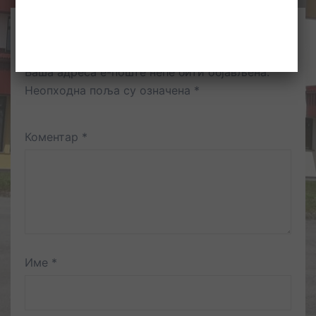
Оставите одговор
Ваша адреса е-поште неће бити објављена.
Неопходна поља су означена
*
Коментар
*
Име
*