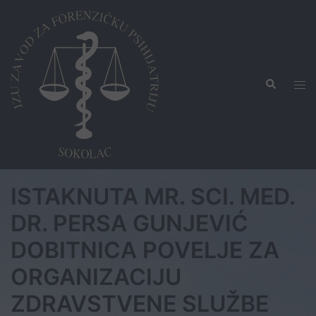
Skip
to
content
Search
Tog
men
​ISTAKNUTA MR. SCI. MED.
DR. PERSA GUNJEVIĆ
DOBITNICA POVELJE ZA
ORGANIZACIJU
ZDRAVSTVENE SLUŽBE