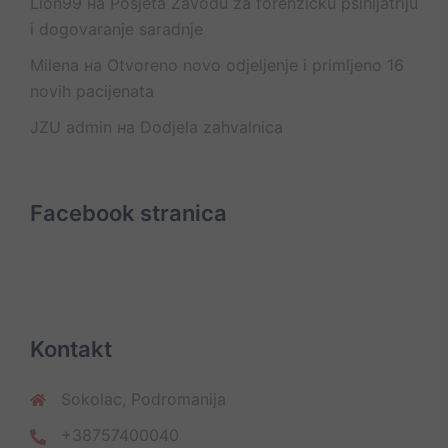
Lion99
на
Posjeta Zavodu za forenzičku psihijatriju
i dogovaranje saradnje
Milena
на
Otvoreno novo odjeljenje i primljeno 16
novih pacijenata
JZU admin
на
Dodjela zahvalnica
Facebook stranica
Kontakt
Sokolac, Podromanija
+38757400040