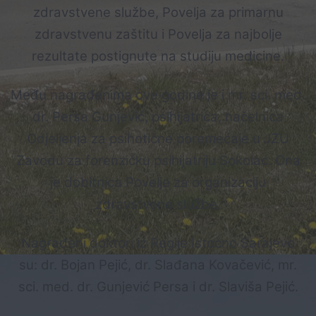
zdravstvene službe, Povelja za primarnu
zdravstvenu zaštitu i Povelja za najbolje
rezultate postignute na studiju medicine.
​Među nagrađenima ove godine je i mr. sci. med.
dr. Persa Gunjević, psihijatrica, načelnica
Odjeljenja za psihotične poremećaje u JZU
Zavodu za forenzičku psihijatriju Sokolac. Ona
je dobitnica Povelje za organizaciju
zdravstvene službe.
​Nagrađeni doktori iz Regije Istočno Sarajevo
su: dr. Bojan Pejić, dr. Slađana Kovačević, mr.
sci. med. dr. Gunjević Persa i dr. Slaviša Pejić.