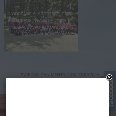
ODRŽANE 5. SPORTSKE IGRE
ZDRAVSTVENIH RADNIKA
SARAJEVSKO-ROMANIJSKE
REGIJE NA KOPITU
Post
SVJETSKI DAN MENTALNOG ZDRAVLJA
navigation
UČEŠĆE ZAVODA ZA FORENZIČKU PSIHIJATRIJU
NA SIMPOZIJUMU „SNAŽNO SESTRINSTVO