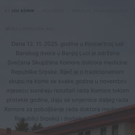
BY
JZU ADMIN
14/11/2025
NOVOSTI
,
OGLASNA TABLA
BROJ PREGLEDA :
610
Dana 12. 11. 2025. godine u Koncertnoj sali
Banskog dvora u Banjoj Luci je održana
Svečana Skupština Komore doktora medicine
Republike Srpske. Riječ je o tradicionalnom
skupu na kome se svake godine u novembru
mjesecu sumiraju rezultati rada Komore tokom
protekle godine, daju se smjernice daljeg rada
Komore za poboljšanje rada doktora medicine u
Republici Srpskoj i dodjeljuju se nagrade
istaknutim članovima Komore.