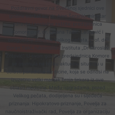
​Pozdravni govor na Svečanoj sjednici ove
godine održali su: dr. Alen Šeranić, ministar
zdravlja i socijalne zaštite; predsjednica
Komore prof. dr. Ljiljana Tadić-Latinović i
ovogodišnji dobitnik Velikog pečata, prof. dr.
Goran Talić, rukovodilac Instituta „Dr Miroslav
Zotović“. U svom govoru predsjednica Komore
se osvrnula na tešku aktuelnu situaciju u
oblasti porodične medicine, koja se odnosi na
izuzetno veliki manjak broja ljekara iz ove
oblasti medicine. Među nagradama, pored
Velikog pečata, dodijeljena su i sljedeća
priznanja: Hipokratovo priznanje, Povelja za
naučnoistraživački rad, Povelja za organizaciju