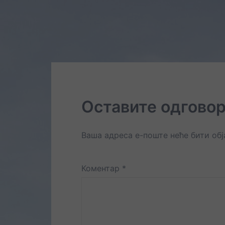
Оставите одгово
Ваша адреса е-поште неће бити об
Коментар
*