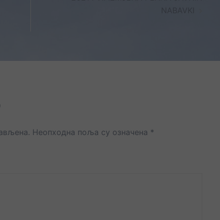
NABAVKI
р
јављена.
Неопходна поља су означена
*