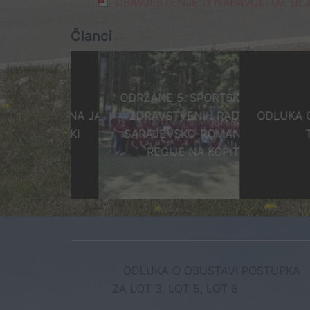
OBAVJEŠTENJE O NABAVCI LOŽ UL
Članci
ODRŽANE 5. SPORTSKE IGRE
JENA PLANA JAVNIH
ZDRAVSTVENIH RADNIKA
ODLUKA O IZB
NABAVKI
SARAJEVSKO-ROMANIJSKE
TEST
REGIJE NA KOPITU
Post
ODLUKA O OBUSTAVI POSTUPKA
navigation
ZA LOT 3, LOT 5, LOT 6