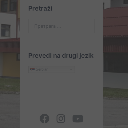
Pretraži
Претрага
за:
Prevedi na drugi jezik
Serbian
O
Usluge
Početna
Novosti
Istorija
Galerija
Javne
Donacije
Akti
Cilj
Organizacione
nama
i
nabavke
bolnice
jedinice
organizacija
Statut
Galerija
Ostalo
Mapa
Ministarstvo
JZU
Posjete
Konkursi
Oglasna
Social
Psihajtrija
pacijentima
tabla
Facebook
Instagram
YouTube
Sokolac
Page