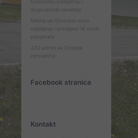
forenzičku psihijatriju i
dogovaranje saradnje
Milena
на
Otvoreno novo
odjeljenje i primljeno 16 novih
pacijenata
JZU admin
на
Dodjela
zahvalnica
Facebook stranica
Kontakt