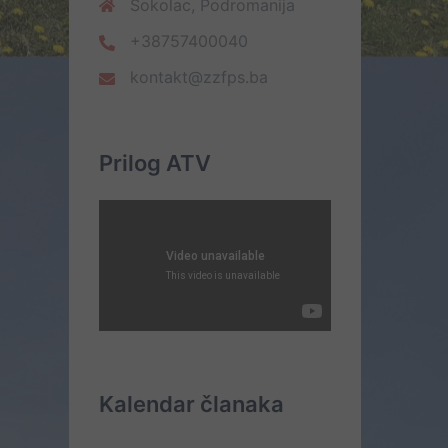
Sokolac, Podromanija
+38757400040
kontakt@zzfps.ba
Prilog ATV
Kalendar članaka