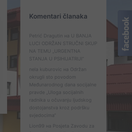
Komentari članaka
Petrić Dragutin
на
U BANJA
LUCI ODRŽAN STRUČNI SKUP
NA TEMU „URGENTNA
STANJA U PSIHIJATRIJI“
nela kuburovic
на
Održan
okrugli sto povodom
Međunarodnog dana socijalne
pravde „Uloga socijalnih
radnika u očuvanju ljudskog
dostojanstva kroz podršku
svjedocima“
Lion99
на
Posjeta Zavodu za