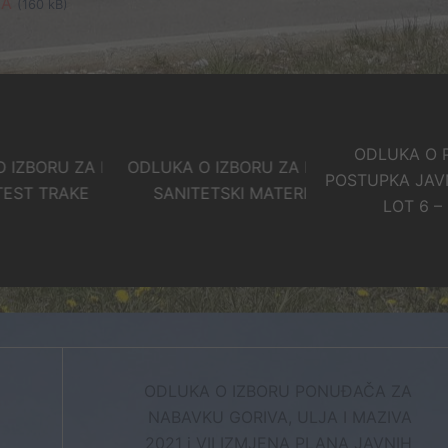
JA
(160 kB)
ODLUKA O PONI
ORU ZA LOT 5 –
ODLUKA O IZBORU ZA LOT 3 –
POSTUPKA JAVNE N
 TRAKE
SANITETSKI MATERIJAL
LOT 6 – LIJE
ODLUKA O IZBORU PONUĐAČA ZA
NABAVKU GORIVA, ULJA I MAZIVA
2021 i VII IZMJENA PLANA JAVNIH