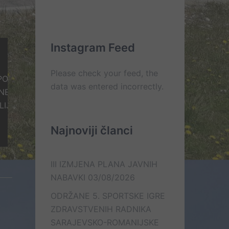
Kontakt
On
Lista
Web
–
e-
Mail
line
mail
kontakt
kontakata
Instagram Feed
Please check your feed, the
ŠTENJU
data was entered incorrectly.
ABAVKE ZA
KOVI
Najnoviji članci
III IZMJENA PLANA JAVNIH
NABAVKI
03/08/2026
ODRŽANE 5. SPORTSKE IGRE
ZDRAVSTVENIH RADNIKA
SARAJEVSKO-ROMANIJSKE