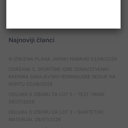
Please check your feed, the data was entered
incorrectly.
Najnoviji članci
III IZMJENA PLANA JAVNIH NABAVKI
03/08/2026
ODRŽANE 5. SPORTSKE IGRE ZDRAVSTVENIH
RADNIKA SARAJEVSKO-ROMANIJSKE REGIJE NA
KOPITU
02/08/2026
ODLUKA O IZBORU ZA LOT 5 – TEST TRAKE
06/07/2026
ODLUKA O IZBORU ZA LOT 3 – SANITETSKI
MATERIJAL
06/07/2026