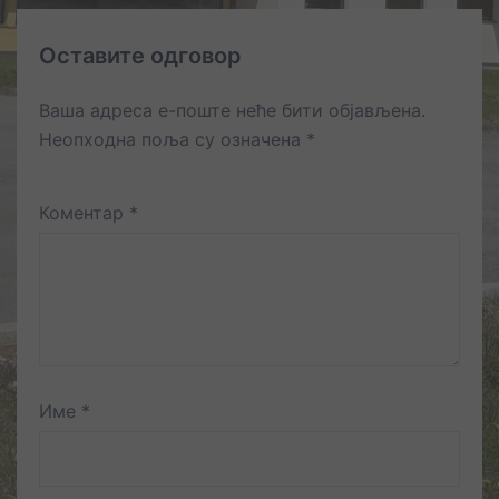
Оставите одговор
Ваша адреса е-поште неће бити објављена.
Неопходна поља су означена
*
Коментар
*
Име
*