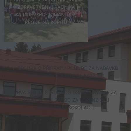
ZDRAVSTVENIH RADNIKA
SARAJEVSKO-ROMANIJSKE
REGIJE NA KOPITU
Post
ODLUKA O PRIHVATU PONUDE ZA NABAVKU
navigation
RADNE ODJEĆE HTZ ZA 2022.pdf
PRVA SESIJA STRUČNOG USAVRŠAVANJA ZA
OSOBLJE JZU ZAVOD ZA FORENZIČKU
PSIHIJATRIJU SOKOLAC