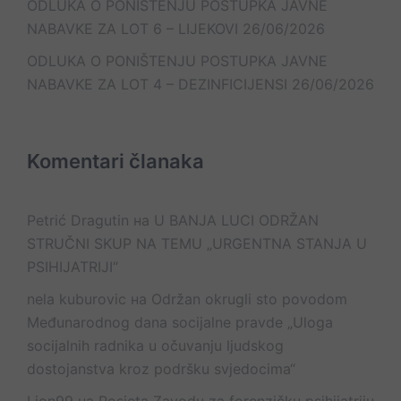
ODLUKA O PONIŠTENJU POSTUPKA JAVNE
NABAVKE ZA LOT 6 – LIJEKOVI
26/06/2026
ODLUKA O PONIŠTENJU POSTUPKA JAVNE
NABAVKE ZA LOT 4 – DEZINFICIJENSI
26/06/2026
Komentari članaka
Petrić Dragutin
на
U BANJA LUCI ODRŽAN
STRUČNI SKUP NA TEMU „URGENTNA STANJA U
PSIHIJATRIJI“
nela kuburovic
на
Održan okrugli sto povodom
Međunarodnog dana socijalne pravde „Uloga
socijalnih radnika u očuvanju ljudskog
dostojanstva kroz podršku svjedocima“