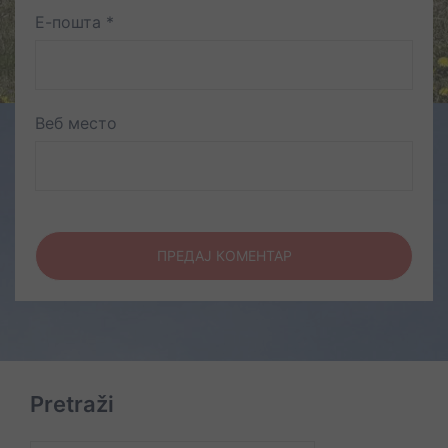
Е-пошта
*
Веб место
Pretraži