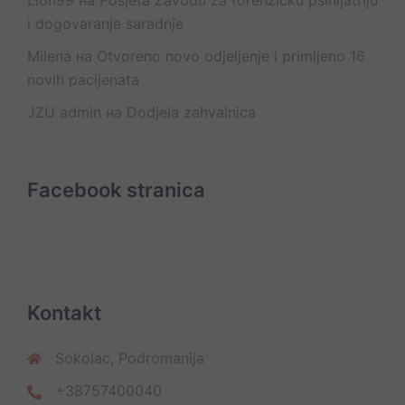
Lion99
на
Posjeta Zavodu za forenzičku psihijatriju
i dogovaranje saradnje
Milena
на
Otvoreno novo odjeljenje i primljeno 16
novih pacijenata
JZU admin
на
Dodjela zahvalnica
Facebook stranica
Kontakt
Sokolac, Podromanija
+38757400040