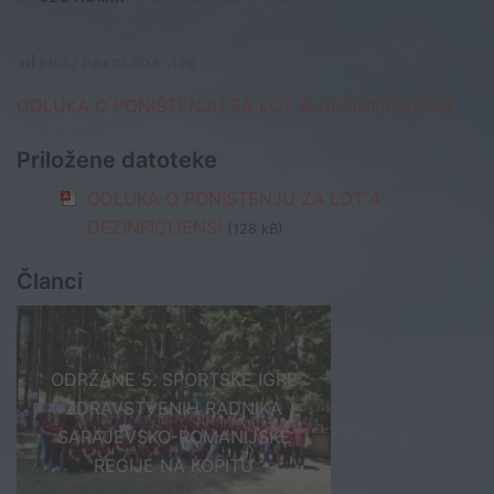
BROJ PREGLEDA :
176
ODLUKA O PONIŠTENJU ZA LOT 4-DEZINFICIJENSI
Priložene datoteke
ODLUKA O PONIŠTENJU ZA LOT 4-
DEZINFICIJENSI
(128 kB)
Članci
ODRŽANE 5. SPORTSKE IGRE
ZDRAVSTVENIH RADNIKA
SARAJEVSKO-ROMANIJSKE
REGIJE NA KOPITU