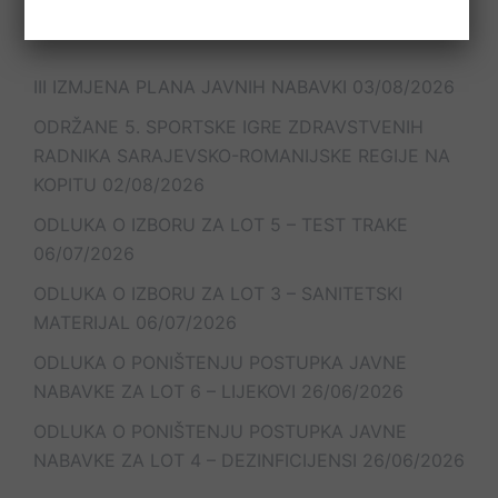
Najnoviji članci
III IZMJENA PLANA JAVNIH NABAVKI
03/08/2026
ODRŽANE 5. SPORTSKE IGRE ZDRAVSTVENIH
RADNIKA SARAJEVSKO-ROMANIJSKE REGIJE NA
KOPITU
02/08/2026
ODLUKA O IZBORU ZA LOT 5 – TEST TRAKE
06/07/2026
ODLUKA O IZBORU ZA LOT 3 – SANITETSKI
MATERIJAL
06/07/2026
ODLUKA O PONIŠTENJU POSTUPKA JAVNE
NABAVKE ZA LOT 6 – LIJEKOVI
26/06/2026
ODLUKA O PONIŠTENJU POSTUPKA JAVNE
NABAVKE ZA LOT 4 – DEZINFICIJENSI
26/06/2026