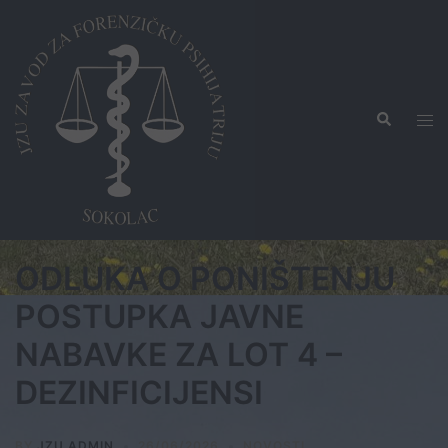
Skip
to
content
Search
Tog
men
ODLUKA O PONIŠTENJU
POSTUPKA JAVNE
NABAVKE ZA LOT 4 –
DEZINFICIJENSI
BY
JZU ADMIN
26/06/2026
NOVOSTI