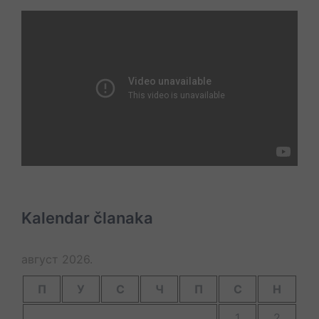
Kalendar članaka
август 2026.
П
У
С
Ч
П
С
Н
1
2