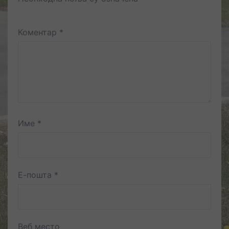
Коментар
*
Име
*
Е-пошта
*
Веб место