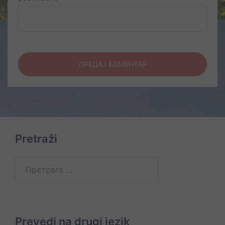
Pretraži
Претрага
за:
Prevedi na drugi jezik