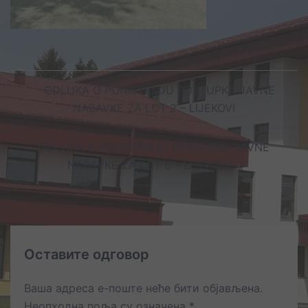
Post
ODLUKA O PONIŠTENJU POSTUPKA JAVNE
navigation
NABAVKE ZA LOT 2 – LIJEKOVI
ODLUKA O PONIŠTENJU POSTUPKA JAVNE
NABAVKE ZA LOT 6 – LIJEKOVI
Оставите одговор
Ваша адреса е-поште неће бити објављена.
Неопходна поља су означена
*