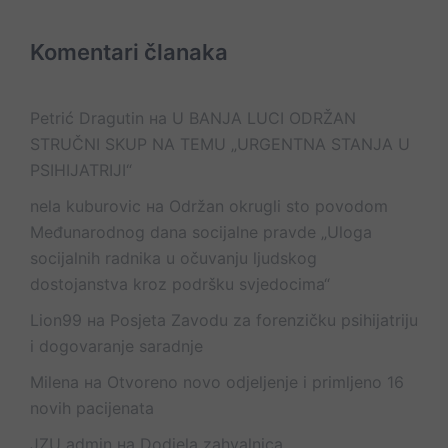
Komentari članaka
Petrić Dragutin
на
U BANJA LUCI ODRŽAN
STRUČNI SKUP NA TEMU „URGENTNA STANJA U
PSIHIJATRIJI“
nela kuburovic
на
Održan okrugli sto povodom
Međunarodnog dana socijalne pravde „Uloga
socijalnih radnika u očuvanju ljudskog
dostojanstva kroz podršku svjedocima“
Lion99
на
Posjeta Zavodu za forenzičku psihijatriju
i dogovaranje saradnje
Milena
на
Otvoreno novo odjeljenje i primljeno 16
novih pacijenata
JZU admin
на
Dodjela zahvalnica