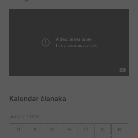
Kalendar članaka
август 2026.
П
У
С
Ч
П
С
Н