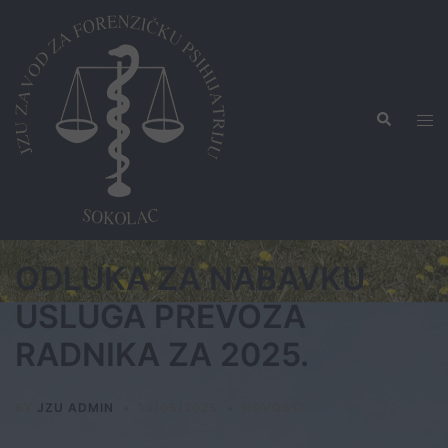
Skip
to
content
Search
Tog
men
ODLUKA ZA NABAVKU
USLUGA PREVOZA
RADNIKA ZA 2025.
BY
JZU ADMIN
13/05/2025
NOVOSTI