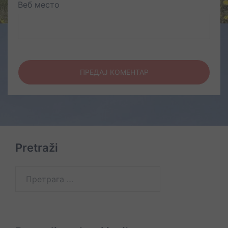
Веб место
Pretraži
Претрага
за: