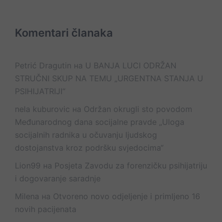
Komentari članaka
Petrić Dragutin
на
U BANJA LUCI ODRŽAN
STRUČNI SKUP NA TEMU „URGENTNA STANJA U
PSIHIJATRIJI“
nela kuburovic
на
Održan okrugli sto povodom
Međunarodnog dana socijalne pravde „Uloga
socijalnih radnika u očuvanju ljudskog
dostojanstva kroz podršku svjedocima“
Lion99
на
Posjeta Zavodu za forenzičku psihijatriju
i dogovaranje saradnje
Milena
на
Otvoreno novo odjeljenje i primljeno 16
novih pacijenata