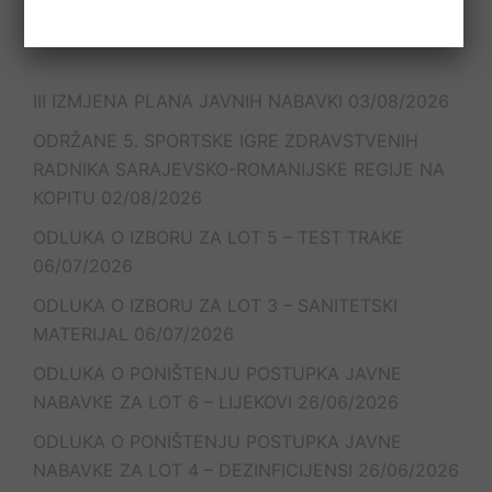
Najnoviji članci
III IZMJENA PLANA JAVNIH NABAVKI
03/08/2026
ODRŽANE 5. SPORTSKE IGRE ZDRAVSTVENIH
RADNIKA SARAJEVSKO-ROMANIJSKE REGIJE NA
KOPITU
02/08/2026
ODLUKA O IZBORU ZA LOT 5 – TEST TRAKE
06/07/2026
ODLUKA O IZBORU ZA LOT 3 – SANITETSKI
MATERIJAL
06/07/2026
ODLUKA O PONIŠTENJU POSTUPKA JAVNE
NABAVKE ZA LOT 6 – LIJEKOVI
26/06/2026
ODLUKA O PONIŠTENJU POSTUPKA JAVNE
NABAVKE ZA LOT 4 – DEZINFICIJENSI
26/06/2026