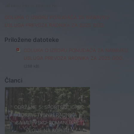
BROJ PREGLEDA :
1.170
ODLUKA O IZBORU PONUĐAČA ZA NABAVKU
USLUGA PREVOZA RADNIKA ZA 2025 GOD.
Priložene datoteke
ODLUKA O IZBORU PONUĐAČA ZA NABAVKU
USLUGA PREVOZA RADNIKA ZA 2025 GOD.
(288 kB)
Članci
ODRŽANE 5. SPORTSKE IGRE
ZDRAVSTVENIH RADNIKA
SARAJEVSKO-ROMANIJSKE
REGIJE NA KOPITU