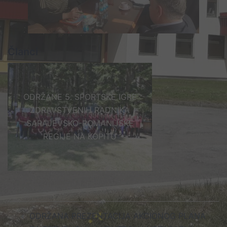
Članci
ODRŽANE 5. SPORTSKE IGRE
ZDRAVSTVENIH RADNIKA
SARAJEVSKO-ROMANIJSKE
REGIJE NA KOPITU
Post
ODRŽANA PREZENTACIJA AKCIONOG PLANA
navigation