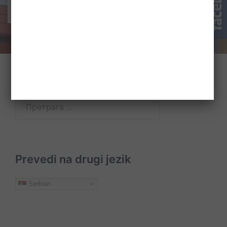
Pretraži
Претрага
за:
Prevedi na drugi jezik
Serbian
O
Usluge