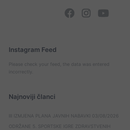
Početna
Novosti
Istorija
Galerija
Javne
Donacije
Akti
Statut
Galerija
Cilj
Organizacione
nama
i
nabavke
bolnice
Ostalo
jedinice
Social
organizacija
Facebook
Instagram
YouTube
Page
Mapa
Ministarstvo
JZU
Posjete
Konkursi
Oglasna
Psihajtrija
pacijentima
tabla
Kontakt
Sokolac
On
Lista
Web
–
e-
Mail
line
mail
kontakt
kontakata
Instagram Feed
Please check your feed, the data was entered
incorrectly.
Najnoviji članci
III IZMJENA PLANA JAVNIH NABAVKI
03/08/2026
ODRŽANE 5. SPORTSKE IGRE ZDRAVSTVENIH