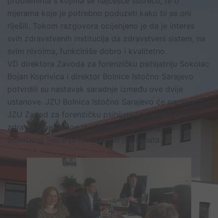
problemima s kojima se najčešće susreću, te o
mjerama koje je potrebno poduzeti kako bi se oni
riješili. Tokom razgovora ocijenjeno je da je interes
svih zdravstvenih institucija da zdravstveni sistem, na
svim nivoima, funkciniše dobro i kvalitetno.
VD direktora Zavoda za forenzičku psihijatriju Sokolac
Bojan Koprivica i direktor Bolnice Istočno Sarajevo
potvrdili su nastavak saradnje između ove dvije
ustanove. JZU Bolnica Istočno Sarajevo će pacijentima
JZU Zavod za forenzičku psihijatiju Sokolac pružati
zdravstvene usluge iz oblasti KSZ-a, dijagnostike i
bolničkog liječenja forenzičkih pacijenata.