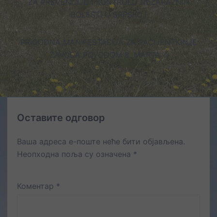
ZA PREVENCIJU I KONTROLU NEZARAZNIH
BOLESTI U SRPSKOJ
PRIGODNA MANIFESTACIJA ZA PACIJENTKINJE
ZAVODA POVODOM 8. MARTA
Оставите одговор
Ваша адреса е-поште неће бити објављена.
Неопходна поља су означена
*
Коментар
*