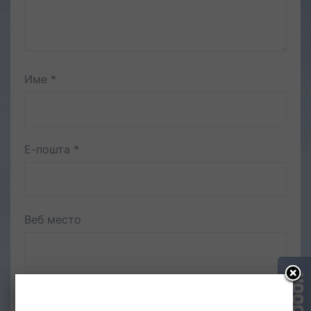
Име
*
Е-пошта
*
Веб место