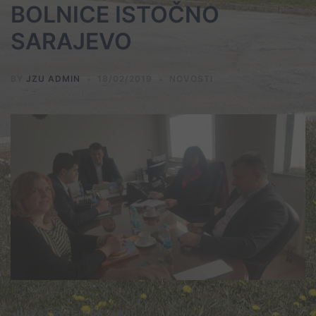
BOLNICE ISTOČNO
SARAJEVO
BY
JZU ADMIN
18/02/2019
NOVOSTI
BROJ PREGLEDA :
3.860