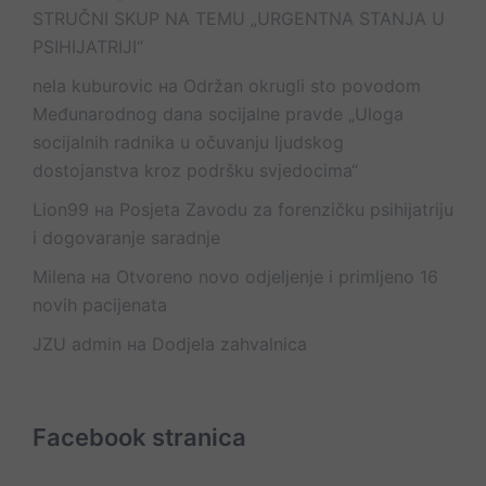
STRUČNI SKUP NA TEMU „URGENTNA STANJA U
PSIHIJATRIJI“
nela kuburovic
на
Održan okrugli sto povodom
Međunarodnog dana socijalne pravde „Uloga
socijalnih radnika u očuvanju ljudskog
dostojanstva kroz podršku svjedocima“
Lion99
на
Posjeta Zavodu za forenzičku psihijatriju
i dogovaranje saradnje
Milena
на
Otvoreno novo odjeljenje i primljeno 16
novih pacijenata
JZU admin
на
Dodjela zahvalnica
Facebook stranica