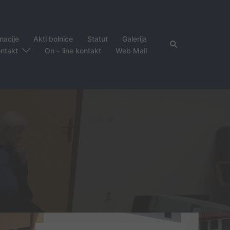
nacije
Akti bolnice
Statut
Galerija
Search
ntakt
On – line kontakt
Web Mail