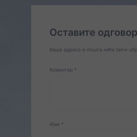
Оставите одгово
Ваша адреса е-поште неће бити об
Коментар
*
Име
*