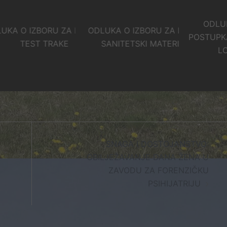
ODLUKA O PONI
ORU ZA LOT 5 –
ODLUKA O IZBORU ZA LOT 3 –
POSTUPKA JAVNE N
 TRAKE
SANITETSKI MATERIJAL
LOT 6 – LIJE
SNAGA I DOSTOJANSTVO:
OBILJEŽAVANJE DANA ŽENA U
ZAVODU ZA FORENZIČKU
PSIHIJATRIJU