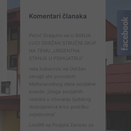
Komentari članaka
Petrić Dragutin
на
U BANJA
LUCI ODRŽAN STRUČNI SKUP
NA TEMU „URGENTNA
STANJA U PSIHIJATRIJI“
nela kuburovic
на
Održan
okrugli sto povodom
Međunarodnog dana socijalne
pravde „Uloga socijalnih
radnika u očuvanju ljudskog
dostojanstva kroz podršku
svjedocima“
Lion99
на
Posjeta Zavodu za