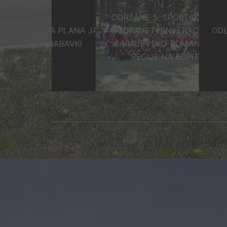
ODRŽANE 5. SPORTSKE IGRE
JENA PLANA JAVNIH
ZDRAVSTVENIH RADNIKA
ODLUKA O IZB
NABAVKI
SARAJEVSKO-ROMANIJSKE
TEST
REGIJE NA KOPITU
Post
Javne nabavke i javni pozivi I 2026
navigation