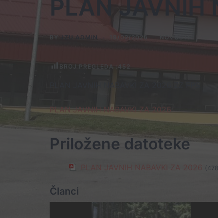
PLAN JAVNIH 
BY
JZU ADMIN
19/02/2026
NOVOSTI
BROJ PREGLEDA :
452
PLAN JAVNIH NABAVKI ZA 2026 ZZ FPS
PLAN JAVNIH NABAVKI ZA 2026
Priložene datoteke
PLAN JAVNIH NABAVKI ZA 2026
(478
Članci