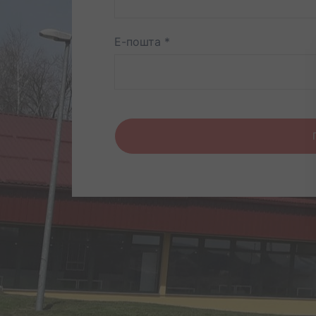
Е-пошта
*