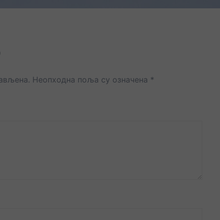
р
јављена.
Неопходна поља су означена
*