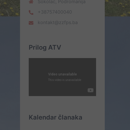
Sokolac, Podromanija
+38757400040
kontakt@zzfps.ba
Prilog ATV
Kalendar članaka