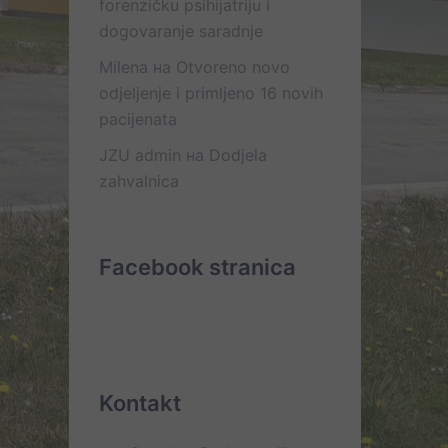
forenzičku psihijatriju i
dogovaranje saradnje
Milena
на
Otvoreno novo
odjeljenje i primljeno 16 novih
pacijenata
JZU admin
на
Dodjela
zahvalnica
Facebook stranica
Kontakt