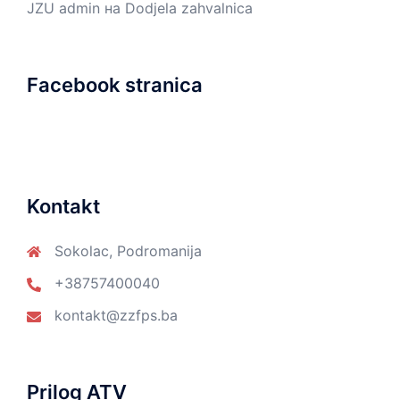
JZU admin
на
Dodjela zahvalnica
Facebook stranica
Kontakt
Sokolac, Podromanija
+38757400040
kontakt@zzfps.ba
Prilog ATV