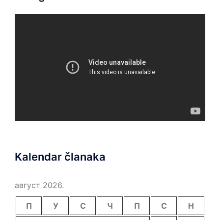
Kalendar članaka
август 2026.
П
У
С
Ч
П
С
Н