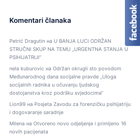
Komentari članaka
Petrić Dragutin
на
U BANJA LUCI ODRŽAN
STRUČNI SKUP NA TEMU „URGENTNA STANJA U
PSIHIJATRIJI“
nela kuburovic
на
Održan okrugli sto povodom
Međunarodnog dana socijalne pravde „Uloga
socijalnih radnika u očuvanju ljudskog
dostojanstva kroz podršku svjedocima“
Lion99
на
Posjeta Zavodu za forenzičku psihijatriju
i dogovaranje saradnje
Milena
на
Otvoreno novo odjeljenje i primljeno 16
novih pacijenata