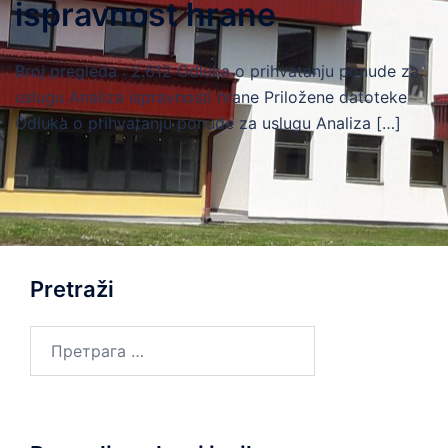
ispravnost hrane
Broj pregleda : 2.612 Odluka o prihvatanju ponude za
uslugu Analiza ispravnosti hrane Priložene datoteke
Odluka o prihvatanju ponude za uslugu Analiza […]
Pretraži
Претрага
за: