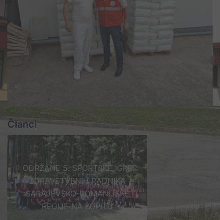
Članci
ODRŽANE 5. SPORTSKE IGRE
ZDRAVSTVENIH RADNIKA
SARAJEVSKO-ROMANIJSKE
REGIJE NA KOPITU