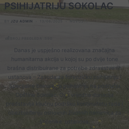
PSIHIJATRIJU SOKOLAC
BY
JZU ADMIN
13/06/2025
NOVOSTI
BROJ PREGLEDA :
590
Danas je uspješno realizovana značajna
humanitarna akcija u kojoj su po dvije tone
brašna distribuirane za potrebe zdravstvenih
ustanova – Zavoda za forenzičku psihijatriju i
Specijalne bolnice za psihijatriju na području
Opštine Sokolac. Ova vrijedna donacija
predstavlja ključnu podršku kontinuitetu rada i
obezbjeđenju osnovnih životnih namirnica za
štićenike ustanova.