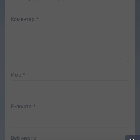
Коментар
*
Име
*
Е-пошта
*
Веб место