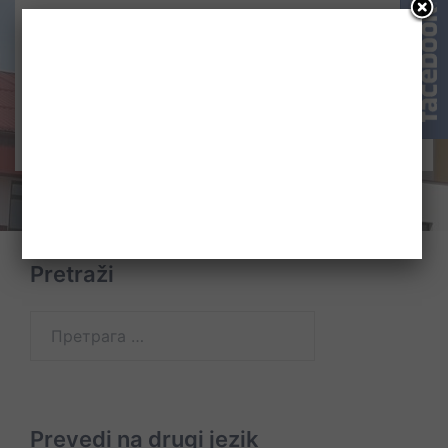
Pretraži
Претрага
за:
Prevedi na drugi jezik