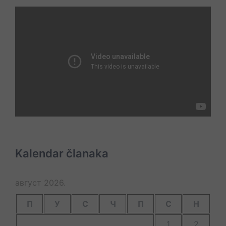
Kalendar članaka
август 2026.
П
У
С
Ч
П
С
Н
1
2