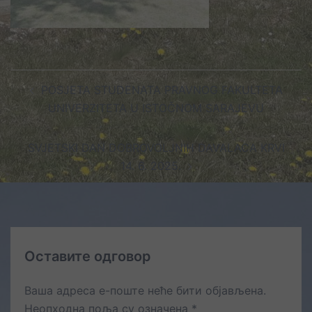
Post
POSJETA STUDENATA PRAVNOG FAKULTETA
navigation
UNIVERZITETA U ISTOČNOM SARAJEVU
SVJETSKI DAN DOBROVOLJNIH DAVALACA KRVI
14. 6. 2025.
Оставите одговор
Ваша адреса е-поште неће бити објављена.
Неопходна поља су означена
*