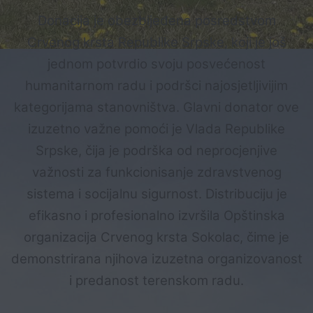
Donacija je obezbijeđena posredstvom
Crvenog krsta Republike Srpske, koji je još
jednom potvrdio svoju posvećenost
humanitarnom radu i podršci najosjetljivijim
kategorijama stanovništva. Glavni donator ove
izuzetno važne pomoći je Vlada Republike
Srpske, čija je podrška od neprocjenjive
važnosti za funkcionisanje zdravstvenog
sistema i socijalnu sigurnost. Distribuciju je
efikasno i profesionalno izvršila Opštinska
organizacija Crvenog krsta Sokolac, čime je
demonstrirana njihova izuzetna organizovanost
i predanost terenskom radu.