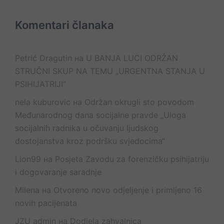
Komentari članaka
Petrić Dragutin
на
U BANJA LUCI ODRŽAN
STRUČNI SKUP NA TEMU „URGENTNA STANJA U
PSIHIJATRIJI“
nela kuburovic
на
Održan okrugli sto povodom
Međunarodnog dana socijalne pravde „Uloga
socijalnih radnika u očuvanju ljudskog
dostojanstva kroz podršku svjedocima“
Lion99
на
Posjeta Zavodu za forenzičku psihijatriju
i dogovaranje saradnje
Milena
на
Otvoreno novo odjeljenje i primljeno 16
novih pacijenata
JZU admin
на
Dodjela zahvalnica