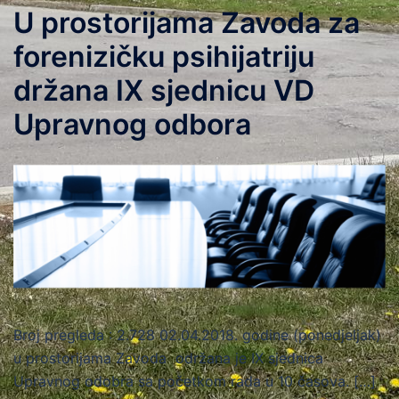
U prostorijama Zavoda za
forenizičku psihijatriju
držana IX sjednicu VD
Upravnog odbora
Broj pregleda : 2.728 02.04.2018. godine (ponedjeljak)
u prostorijama Zavoda održana je IX sjednica
Upravnog odobra sa početkom rada u 10 časova. […]