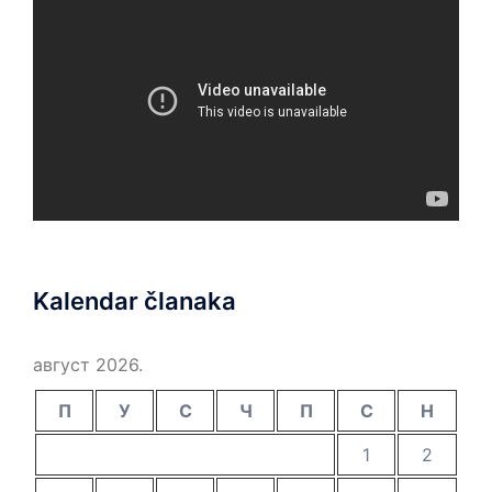
Kalendar članaka
август 2026.
П
У
С
Ч
П
С
Н
1
2