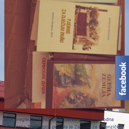
Broj pregleda : 4.343 28.03.2018. godine Narodna
biblioteka Srebrenica poslala je Zavodu za forenzičku