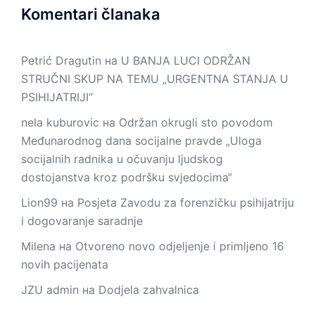
Komentari članaka
Petrić Dragutin
на
U BANJA LUCI ODRŽAN
STRUČNI SKUP NA TEMU „URGENTNA STANJA U
PSIHIJATRIJI“
nela kuburovic
на
Održan okrugli sto povodom
Međunarodnog dana socijalne pravde „Uloga
socijalnih radnika u očuvanju ljudskog
dostojanstva kroz podršku svjedocima“
Lion99
на
Posjeta Zavodu za forenzičku psihijatriju
i dogovaranje saradnje
Milena
на
Otvoreno novo odjeljenje i primljeno 16
novih pacijenata
JZU admin
на
Dodjela zahvalnica