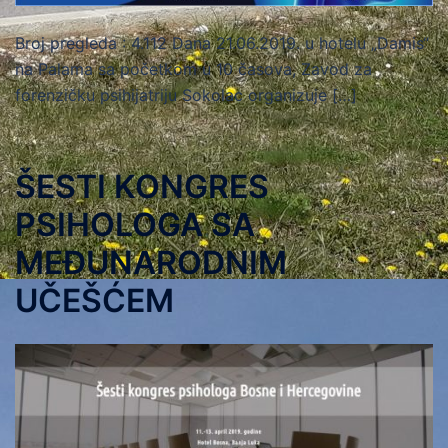
Broj pregleda : 4.112 Dana 21.06.2019. u hotelu „Damis“
na Palama sa početkom u 10 časova, Zavod za
forenzičku psihijatriju Sokolac organizuje […]
ŠESTI KONGRES
PSIHOLOGA SA
MEĐUNARODNIM
UČEŠĆEM