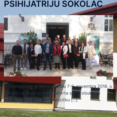
PSIHIJATRIJU SOKOLAC
Broj pregleda : 4.748 U periodu 7-9. novembra 2018. u
Trebinju je organizovana četvrta sesija obuke za
osoblje JZU Zavod za forenzičku […]