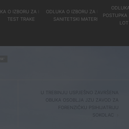
ODLUKA O PONI
ORU ZA LOT 5 –
ODLUKA O IZBORU ZA LOT 3 –
POSTUPKA JAVNE N
 TRAKE
SANITETSKI MATERIJAL
LOT 6 – LIJE
VA"
U TREBINJU USPJEŠNO ZAVRŠENA
OBUKA OSOBLJA JZU ZAVOD ZA
FORENZIČKU PSIHIJATRIJU
SOKOLAC