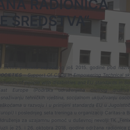
ANA RADIONICA
E SREDSTVA“
U okviru projekta započetog još 2015. godine pod nazi
SOCIETIES
– Support Of CSOs In Empowering Technical skil
nclusion of people with disabilities and EU standards in S
East Europe (Podrška udruženjima civilnog društv
snaživanju tehničkih vještina, socijalnom uključivanju oso
eškoćama u razvoju i u primjeni standarda EU u Jugoistoč
Europi)
i poslednjeg seta treninga u organizaciji Caritas-a B
Udruženja za uzajamnu pomoć u duševnoj nevolji TK „Fenix
uzli je 25. i 26. oktobra 2018. godine održana radionica 