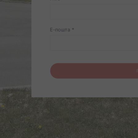
Е-пошта
*