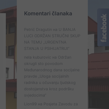
Komentari članaka
Petrić Dragutin
на
U BANJA
LUCI ODRŽAN STRUČNI SKUP
NA TEMU „URGENTNA
STANJA U PSIHIJATRIJI“
nela kuburovic
на
Održan
okrugli sto povodom
Međunarodnog dana socijalne
pravde „Uloga socijalnih
radnika u očuvanju ljudskog
dostojanstva kroz podršku
svjedocima“
Lion99
на
Posjeta Zavodu za