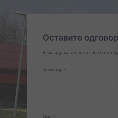
Оставите одгово
Ваша адреса е-поште неће бити об
Коментар
*
Име
*