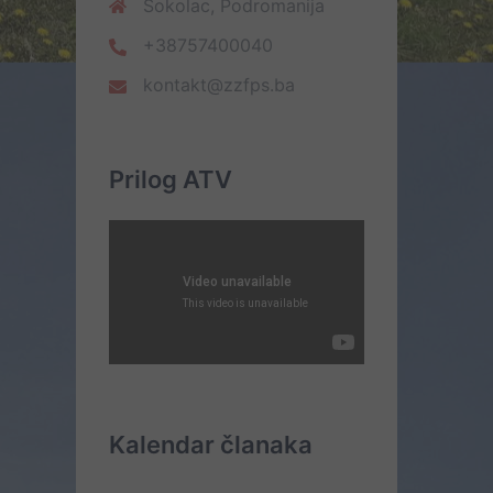
Sokolac, Podromanija
+38757400040
kontakt@zzfps.ba
Prilog ATV
Kalendar članaka