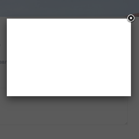
р
јављена.
Неопходна поља су означена
*