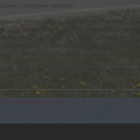
nazivom
„Prikupljanje sredstava“ .
Jedan od ciljeva projekta jeste jačanje potencijala u sv
socijalne uključenosti osoba s invaliditetom i mental
poremećajima: izgradnja kapaciteta, razmjena znan
egionalna mreža, vođenje inicijativa socijalnog uključivan
sluga, praćenje i evaluacija socijalnog uticaja.
okolac ovom treningu je prisustvovala Dara Janković, di
 forenzicku psihijatriju Sokolac“, 2018