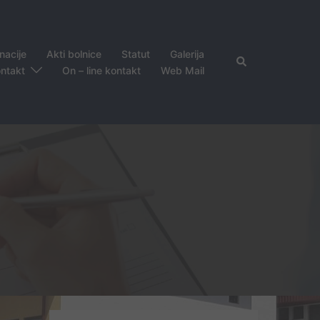
nacije
Akti bolnice
Statut
Galerija
Search
ntakt
On – line kontakt
Web Mail