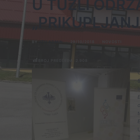
U TUZLI ODRŽ
„PRIKUPLJANJ
BY
JZU ADMIN
29/10/2018
NOVOSTI
BROJ PREGLEDA :
2.908
I
o
t
T