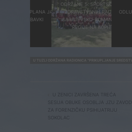
ODRŽANE 5. SPORTSKE IGRE
JENA PLANA JAVNIH
ZDRAVSTVENIH RADNIKA
ODLUKA O IZB
NABAVKI
SARAJEVSKO-ROMANIJSKE
TEST
REGIJE NA KOPITU
U TUZLI ODRŽANA RADIONICA "PRIKUPLJANJE SREDST
Post
U ZENICI ZAVRŠENA TREĆA
navigation
SESIJA OBUKE OSOBLJA JZU ZAVOD
ZA FORENZIČKU PSIHIJATRIJU
SOKOLAC