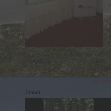
r
u
Iz JZU Zavod za forenzičku psihijatriju S
pedagog i andragog.
JZU „Zavod za
Članci