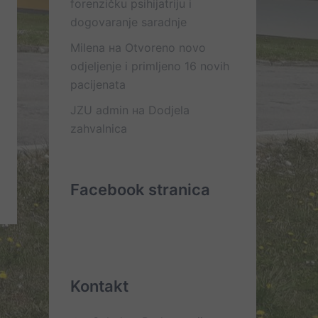
forenzičku psihijatriju i
dogovaranje saradnje
Milena
на
Otvoreno novo
odjeljenje i primljeno 16 novih
pacijenata
JZU admin
на
Dodjela
zahvalnica
Facebook stranica
Kontakt