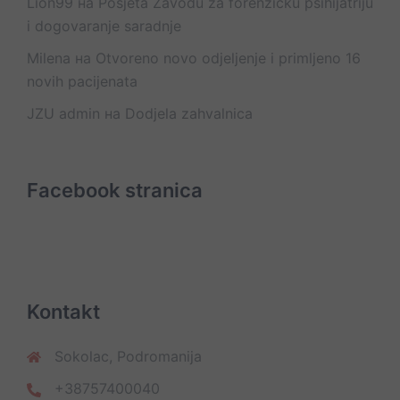
Lion99
на
Posjeta Zavodu za forenzičku psihijatriju
i dogovaranje saradnje
Milena
на
Otvoreno novo odjeljenje i primljeno 16
novih pacijenata
JZU admin
на
Dodjela zahvalnica
Facebook stranica
Kontakt
Sokolac, Podromanija
+38757400040