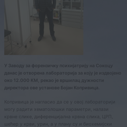
У Заводу за форензичку психијатрију на Сокоцу
данас је отворена лабораторија за коју је издвојено
око 12.000 КМ, рекао је вршилац дужности
директора ове установе Бојан Копривица.
Копривица је нагласио да се у овој лабораторији
могу радити хематолошки параметри, налази
крвне слике, диференцијална крвна слика, ЦРП,
шећер у крви, урин, а у плану су и биохемијски