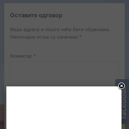
Оставите одговор
Ваша адреса е-поште неће бити објављена.
Неопходна поља су означена
*
Коментар
*
Име
*