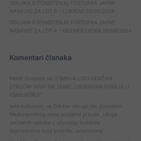
ODLUKA O PONIŠTENJU POSTUPKA JAVNE
NABAVKE ZA LOT 6 – LIJEKOVI
26/06/2026
ODLUKA O PONIŠTENJU POSTUPKA JAVNE
NABAVKE ZA LOT 4 – DEZINFICIJENSI
26/06/2026
Komentari članaka
Petrić Dragutin
на
U BANJA LUCI ODRŽAN
STRUČNI SKUP NA TEMU „URGENTNA STANJA U
PSIHIJATRIJI“
nela kuburovic
на
Održan okrugli sto povodom
Međunarodnog dana socijalne pravde „Uloga
socijalnih radnika u očuvanju ljudskog
dostojanstva kroz podršku svjedocima“