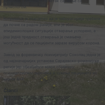
у Заводу, а очекује и почетак сарадње са
пулмологом.
Копривица је подсјетио да је лабораторија требала
да почне са радом раније, али је због
епидемиолошке ситуације отварање успорено, а
још једна предност отварања је смањена
могућност да се пацијенти заразе вирусом корона.
Завод за форензичку психијатрију Соколац једна је
од најзначајнијих установа Сарајевско-романијске
регије јер обезбјеђује мјере обавезног
психијатријског лијечења и чувања пацијената из
цијеле БиХ.
Članci