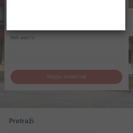
Е-пошта
*
Веб место
Pretraži