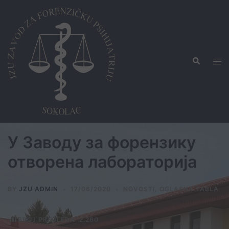
Skip
to
content
Search
Tog
men
У Заводу за форензику
отворена лабораторија
BY
JZU ADMIN
17/06/2020
NOVOSTI
,
OGLASNA TABLA
BROJ PREGLEDA :
2.260