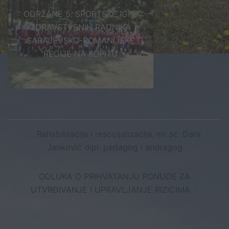
ODRŽANE 5. SPORTSKE IGRE
ZDRAVSTVENIH RADNIKA
SARAJEVSKO-ROMANIJSKE
REGIJE NA KOPITU
Post
Rehabilitacija i resocijalizacija, mr sc. Dara
navigation
Janković dipl. pedagog i andragog
ODLUKA O PRIHVATANJU PONUDE ZA
UTVRĐIVANJE I UPRAVLJANJE RIZICIMA