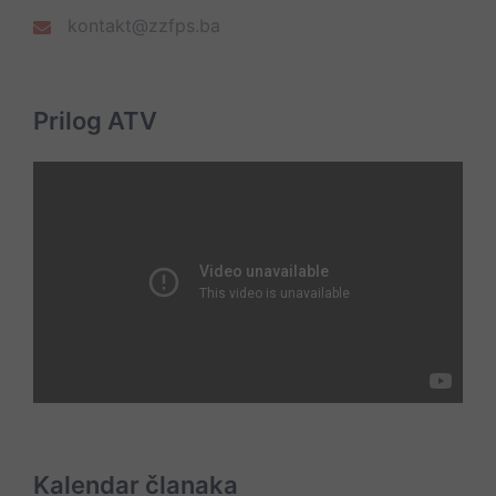
kontakt@zzfps.ba
Prilog ATV
Kalendar članaka