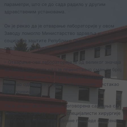
параметри, што се до сада радило у другим
здравственим установама.
Он је рекао да је отварање лабораторије у овом
Заводу помогло Министарство здравља и
социјалне заштите Републике Српске, а у њој је
сада запослен један дипломирани биохемичар.
– Отварање ове лабораторије је од великог значаја
за Завод због тога што је првенствено смањен број
излазака пацијената из установе и расходи за
њихово одвођење у друге лабораторије – истакао
је Копривица.
Он је додао да је недавно договорена сарадња са
Болницом „Србија“, чији ће специјалисти хирургије
и урологије обављати редовне прегледе пацијената