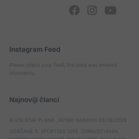
Cilj
Organizacione
nama
i
nabavke
bolnice
Ostalo
jedinice
Social
organizacija
Facebook
Instagram
YouTube
Page
Mapa
Ministarstvo
JZU
Posjete
Konkursi
Oglasna
Psihajtrija
pacijentima
tabla
Kontakt
Sokolac
On
Lista
Web
–
e-
Mail
line
mail
kontakt
kontakata
Instagram Feed
Please check your feed, the data was entered
incorrectly.
Najnoviji članci
III IZMJENA PLANA JAVNIH NABAVKI
03/08/2026
ODRŽANE 5. SPORTSKE IGRE ZDRAVSTVENIH