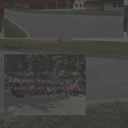
Članci
ODRŽANE 5. SPORTSKE IGRE
ZDRAVSTVENIH RADNIKA
SARAJEVSKO-ROMANIJSKE
REGIJE NA KOPITU