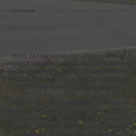
BY
JZU ADMIN
20/10/2024
NOVOSTI
,
OGLASNA TABLA
BROJ PREGLEDA :
1.155
ZAVOD ZA FORENZIČKU PSIHIJATRIJU SOKOLAC
PROŠAO KONKURS JU ZAVODA ZA ZAPOŠLJAVANJE
REPUBLIKE SRPSKE ZA KORIŠTENJE SREDSTAVA PO
PROGRAMU ZAPOŠLJAVANJA MLADIH SA VSS U
STATUS PRIPRAVNIKA U 2024/25. GODINI
Program ima za cilj osposobljavanje mladih lica sa
evidencije nezaposlenih lica i samostalan rad u struci.
Ovo je važan korak u karijeri pripravnika i predstavlja
priliku za učenje, rast i razvoj kroz praktično iskustvo
u dinamičnom radnom okruženju. U Zavodu za