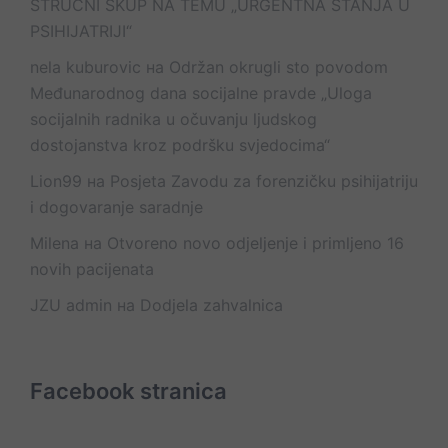
STRUČNI SKUP NA TEMU „URGENTNA STANJA U
PSIHIJATRIJI“
nela kuburovic
на
Održan okrugli sto povodom
Međunarodnog dana socijalne pravde „Uloga
socijalnih radnika u očuvanju ljudskog
dostojanstva kroz podršku svjedocima“
Lion99
на
Posjeta Zavodu za forenzičku psihijatriju
i dogovaranje saradnje
Milena
на
Otvoreno novo odjeljenje i primljeno 16
novih pacijenata
JZU admin
на
Dodjela zahvalnica
Facebook stranica