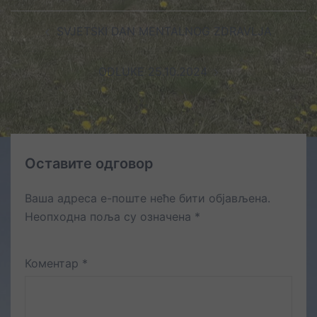
Post
SVJETSKI DAN MENTALNOG ZDRAVLJA
navigation
ODLUKE 25.10.2024
Оставите одговор
Ваша адреса е-поште неће бити објављена.
Неопходна поља су означена
*
Коментар
*