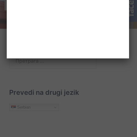
Pretraži
Претрага
за:
Prevedi na drugi jezik
Serbian
O
Usluge
Početna
Novosti
Istorija
Galerija
Javne
Donacije
Akti
Statut
Galerija