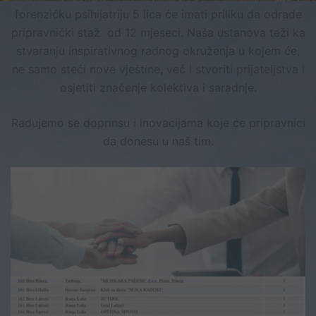
forenzičku psihijatriju 5 lica će imati priliku da odrade
pripravnički staž od 12 mjeseci. Naša ustanova teži ka
stvaranju inspirativnog radnog okruženja u kojem će,
ne samo steći nove vještine, već i stvoriti prijateljstva i
osjetiti značenje kolektiva i saradnje.
Radujemo se doprinsu i inovacijama koje će pripravnici
da donesu u naš tim.