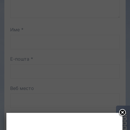
Име
*
Е-пошта
*
Веб место