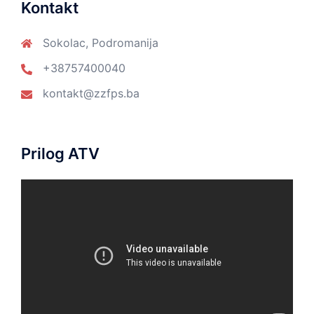
Kontakt
Sokolac, Podromanija
+38757400040
kontakt@zzfps.ba
Prilog ATV