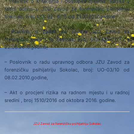
– Pravilnik o kriterijima i postupku prijema radnika u
radni odnos u JZU Zavod za forenzičku psihijatriju
Sokolac, broj: UO: 821-6/15 od 21.07.2017.godine,
– Pravilnik o zaštiti od požara JZU Zavod za
forenzičku psihijatriju Sokolac, broj: UO: 425-7/17 od
22.08.2016.godine,
– Poslovnik o radu upravnog odbora JZU Zavod za
forenzičku psihijatriju Sokolac, broj: UO-03/10 od
08.02.2010.godine,
– Akt o procjeni rizika na radnom mjestu i u radnoj
sredini , broj 1510/2016 od oktobra 2016. godine.
JZU Zavod za forenzičku psihijatriju Sokolac