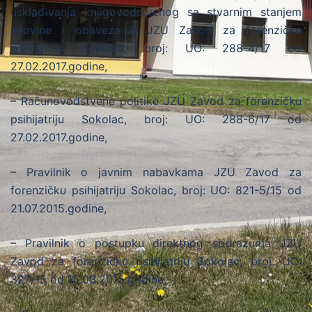
usklađivanja knjigovodstvenog sa stvarnim stanjem
imovine i obaveza u JZU Zavod za forenzičku
psihijatriju Sokolac, broj: UO: 288-4/17 od
27.02.2017.godine,
– Računovodstvene politike JZU Zavod za forenzičku
psihijatriju Sokolac, broj: UO: 288-6/17 od
27.02.2017.godine,
– Pravilnik o javnim nabavkama JZU Zavod za
forenzičku psihijatriju Sokolac, broj: UO: 821-5/15 od
21.07.2015.godine,
– Pravilnik o postupku direktnog sporazuma JZU
Zavod za forenzičku psihijatriju Sokolac, broj: UO:
327/15 od 15.03.2015.godine,