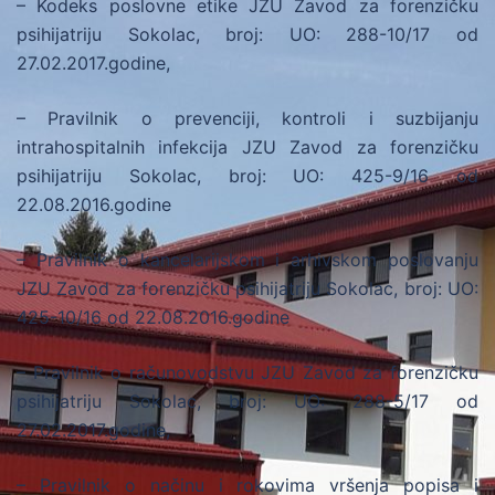
– Kodeks poslovne etike JZU Zavod za forenzičku
psihijatriju Sokolac, broj: UO: 288-10/17 od
27.02.2017.godine,
– Pravilnik o prevenciji, kontroli i suzbijanju
intrahospitalnih infekcija JZU Zavod za forenzičku
psihijatriju Sokolac, broj: UO: 425-9/16 od
22.08.2016.godine
– Pravilnik o kancelarijskom i arhivskom poslovanju
JZU Zavod za forenzičku psihijatriju Sokolac, broj: UO:
425-10/16 od 22.08.2016.godine
– Pravilnik o računovodstvu JZU Zavod za forenzičku
psihijatriju Sokolac, broj: UO: 288-5/17 od
27.02.2017.godine,
– Pravilnik o načinu i rokovima vršenja popisa i