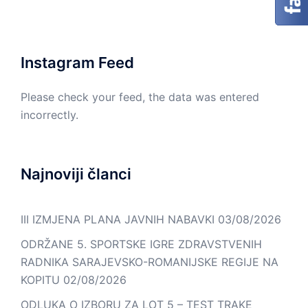
Kontakt
Sokolac
On
Lista
Web
–
e-
Mail
line
mail
kontakt
kontakata
Instagram Feed
Please check your feed, the data was entered
incorrectly.
Najnoviji članci
III IZMJENA PLANA JAVNIH NABAVKI
03/08/2026
ODRŽANE 5. SPORTSKE IGRE ZDRAVSTVENIH
RADNIKA SARAJEVSKO-ROMANIJSKE REGIJE NA
KOPITU
02/08/2026
ODLUKA O IZBORU ZA LOT 5 – TEST TRAKE