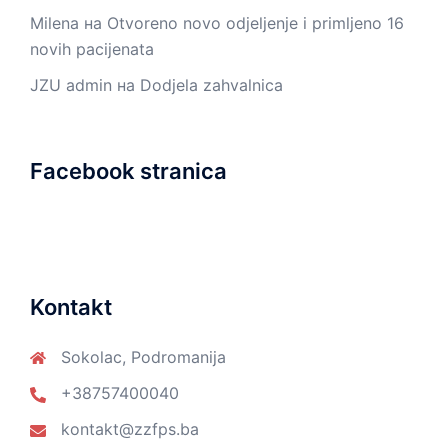
Milena
на
Otvoreno novo odjeljenje i primljeno 16
novih pacijenata
JZU admin
на
Dodjela zahvalnica
Facebook stranica
Kontakt
Sokolac, Podromanija
+38757400040
kontakt@zzfps.ba