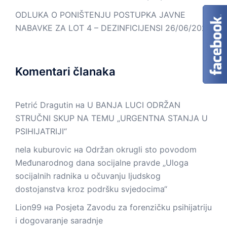
ODLUKA O PONIŠTENJU POSTUPKA JAVNE
NABAVKE ZA LOT 4 – DEZINFICIJENSI
26/06/2026
Komentari članaka
Petrić Dragutin
на
U BANJA LUCI ODRŽAN
STRUČNI SKUP NA TEMU „URGENTNA STANJA U
PSIHIJATRIJI“
nela kuburovic
на
Održan okrugli sto povodom
Međunarodnog dana socijalne pravde „Uloga
socijalnih radnika u očuvanju ljudskog
dostojanstva kroz podršku svjedocima“
Lion99
на
Posjeta Zavodu za forenzičku psihijatriju
i dogovaranje saradnje