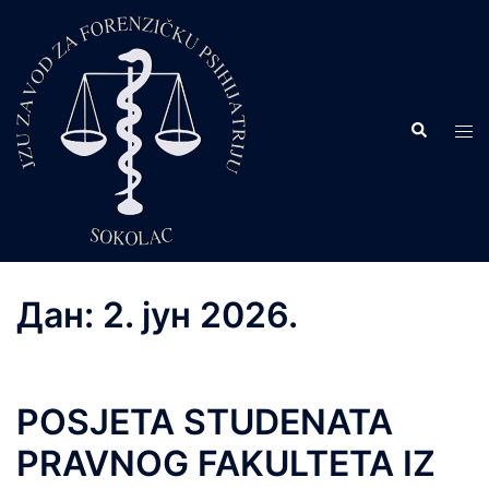
Skip
to
content
Search
Tog
men
Дан:
2. јун 2026.
POSJETA STUDENATA
PRAVNOG FAKULTETA IZ