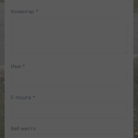
Коментар
*
Име
*
Е-пошта
*
Веб место