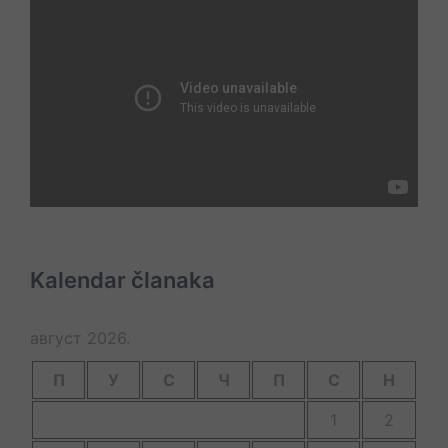
Kalendar članaka
август 2026.
П
У
С
Ч
П
С
Н
1
2