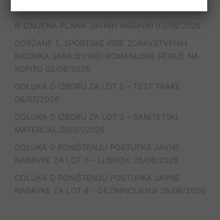
III IZMJENA PLANA JAVNIH NABAVKI
03/08/2026
ODRŽANE 5. SPORTSKE IGRE ZDRAVSTVENIH
RADNIKA SARAJEVSKO-ROMANIJSKE REGIJE NA
KOPITU
02/08/2026
ODLUKA O IZBORU ZA LOT 5 – TEST TRAKE
06/07/2026
ODLUKA O IZBORU ZA LOT 3 – SANITETSKI
MATERIJAL
06/07/2026
ODLUKA O PONIŠTENJU POSTUPKA JAVNE
NABAVKE ZA LOT 6 – LIJEKOVI
26/06/2026
ODLUKA O PONIŠTENJU POSTUPKA JAVNE
NABAVKE ZA LOT 4 – DEZINFICIJENSI
26/06/2026