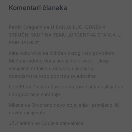
Komentari članaka
Petrić Dragutin
на
U BANJA LUCI ODRŽAN
STRUČNI SKUP NA TEMU „URGENTNA STANJA U
PSIHIJATRIJI“
nela kuburovic
на
Održan okrugli sto povodom
Međunarodnog dana socijalne pravde „Uloga
socijalnih radnika u očuvanju ljudskog
dostojanstva kroz podršku svjedocima“
Lion99
на
Posjeta Zavodu za forenzičku psihijatriju
i dogovaranje saradnje
Milena
на
Otvoreno novo odjeljenje i primljeno 16
novih pacijenata
JZU admin
на
Dodjela zahvalnica