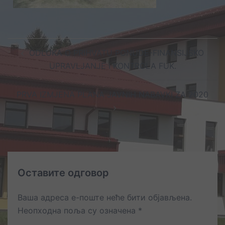
Post
ODLUKA O PRIHVATU PONUDE-FINANSIJSKO
navigation
UPRAVLJANJE I KONTROLA FUK.
PRVA IZMJENA PLANA JAVNIH NABAVKI ZA 2020
Оставите одговор
Ваша адреса е-поште неће бити објављена.
Неопходна поља су означена
*