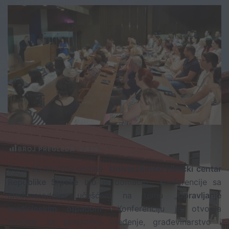
BROJ PREGLEDA :
2.824
Dana 05.06.2018.godine
Univerzitetski klinički centar
Republike Srpske
bio je domaćin Konferencije sa
međunarodnim učešćem na temu „
Upravljanje
medicinskim otpadom
“. Konferenciju je otvorila
ministar za prostorno uređenje, građevinarstvo i