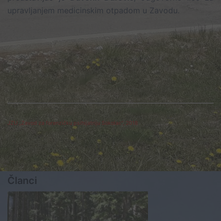
upravljanjem medicinskim otpadom u Zavodu.
JZU „Zavod za forenzičku psihijatriju Sokolac“, 2018
Članci