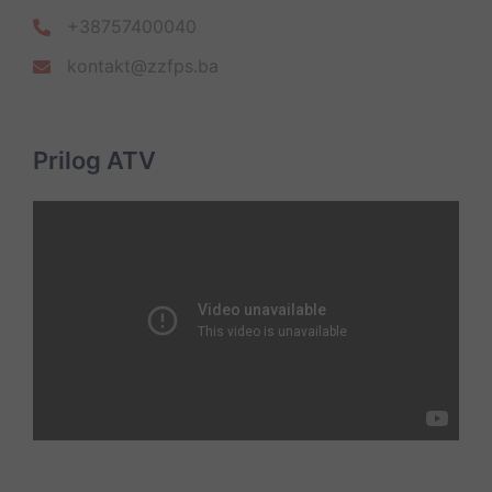
+38757400040
kontakt@zzfps.ba
Prilog ATV