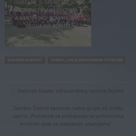
ODRŽANE 5. SPORTSKE IGRE
ZDRAVSTVENIH RADNIKA
SARAJEVSKO-ROMANIJSKE
REGIJE NA KOPITU
DAVORIN ĐUROVIĆ
UPRAVLJANJE MEDICINSKIM OTPADOM
Post
Osnovan klaster zdravstvenog turizma Srpske
navigation
Završen Četvrti sastanak radne grupe za izradu
nacrta „Protokola za postupanje sa počiniocima
krivičnih djela sa mentalnim smetnjama“