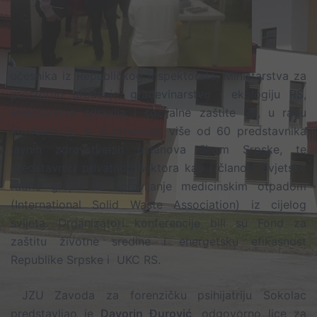
učesnika iz Republičkog inspektorata, Ministarstva za
prostorno uređenje, građevinarstvo i ekologiju RS,
Ministarstva zdravlja i socijalne zaštite RS, u radu
konferencije je učestvovalo više od 60 predstavnika
javnih zdravstvenih ustanova širom Srpske, te
predstavnici privatnog sektora kao i članovi Svjetske
radne grupe za upravljanje medicinskim otpadom
(International Solid Waste Association) iz cijelog
svijeta. Organizatori konferencije bili su Fond za
zaštitu životne sredine i energetsku efikasnost
Republike Srpske i UKC RS.
JZU Zavoda za forenzičku psihijatriju Sokolac
predstavljao je
Davorin Đurović
, odgovorno lice za