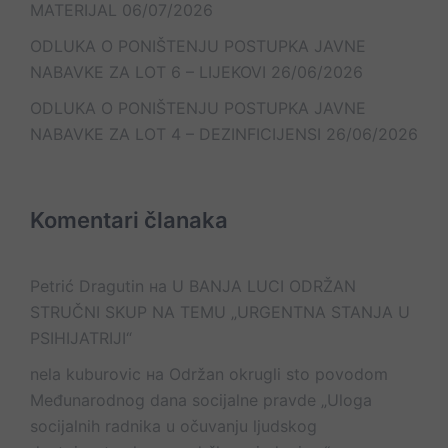
MATERIJAL
06/07/2026
ODLUKA O PONIŠTENJU POSTUPKA JAVNE
NABAVKE ZA LOT 6 – LIJEKOVI
26/06/2026
ODLUKA O PONIŠTENJU POSTUPKA JAVNE
NABAVKE ZA LOT 4 – DEZINFICIJENSI
26/06/2026
Komentari članaka
Petrić Dragutin
на
U BANJA LUCI ODRŽAN
STRUČNI SKUP NA TEMU „URGENTNA STANJA U
PSIHIJATRIJI“
nela kuburovic
на
Održan okrugli sto povodom
Međunarodnog dana socijalne pravde „Uloga
socijalnih radnika u očuvanju ljudskog