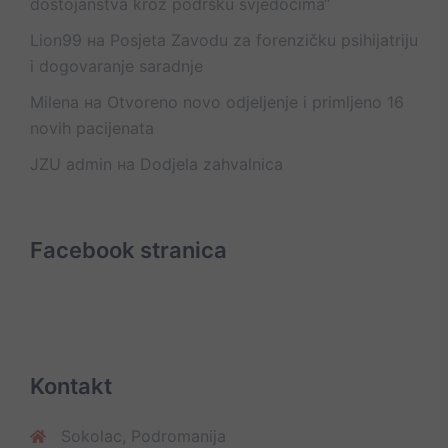
dostojanstva kroz podršku svjedocima“
Lion99
на
Posjeta Zavodu za forenzičku psihijatriju
i dogovaranje saradnje
Milena
на
Otvoreno novo odjeljenje i primljeno 16
novih pacijenata
JZU admin
на
Dodjela zahvalnica
Facebook stranica
Kontakt
Sokolac, Podromanija