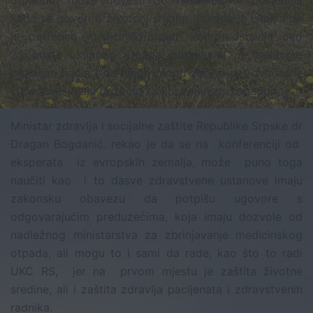
otpadom može dovesti do nesagledivih posledica
kada se govori o životnoj sredini. Takođe je istakla da
je potrebno medicinski otpad , koji predstavlja oko
25 odsto ukupnog otpada, zbrinjavati na zakonom
propisan način I da njega mogu zbrinjavati ovlaštene
kuće, koje imaju dozvolu za upravljanjem otpadom.
Ministar zdravlja i socijalne zaštite Republike Srpske dr
Dragan Bogdanić. rekao je da se na konferenciji od
eksperata iz evropskih zemalja, može puno toga
naučiti kao i to dasve zdravstvene ustanove imaju
zakonsku obavezu da potpišu ugovore s
odgovarajućim preduzećima, koja imaju dozvole od
nadležnog ministarstva za zbrinjavanje medicinskog
otpada, ali mogu to i sami da rade, kao što to radi
UKC RS, jer na prvom mjestu je zaštita životne
sredine, ali i zaštita zdravlja pacijenata i zdravstvenih
radnika.