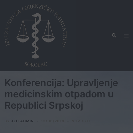
Skip
to
content
Search
Tog
men
Konferencija: Upravljenje
medicinskim otpadom u
Republici Srpskoj
BY
JZU ADMIN
13/06/2018
NOVOSTI