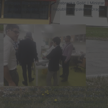
ekologiju Republike Srpske, Srebrenka Golić i Ministar
zdravlja i socijalne zaštite Republike Srpske dr Dragan
Bogdanić.
Golićeva je rekla da je posebnu pažnju potrebno
posvetiti zbrinjavanju medicinskog otpada kao jedne
od najopasnijih vrsta , jer nepropisno rukovanje ovim