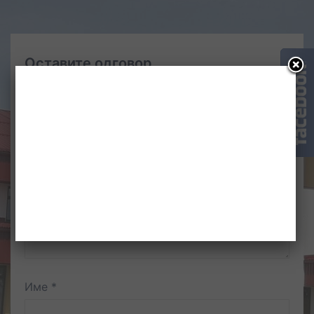
Оставите одговор
Ваша адреса е-поште неће бити објављена.
Неопходна поља су означена
*
Коментар
*
Име
*