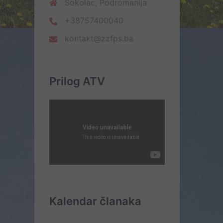
Sokolac, Podromanija
+38757400040
kontakt@zzfps.ba
Prilog ATV
Kalendar članaka