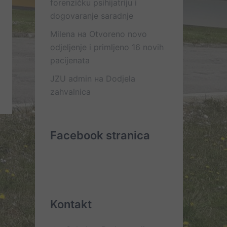
forenzičku psihijatriju i
dogovaranje saradnje
Milena
на
Otvoreno novo
odjeljenje i primljeno 16 novih
pacijenata
JZU admin
на
Dodjela
zahvalnica
Facebook stranica
Kontakt