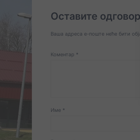
Оставите одгово
Ваша адреса е-поште неће бити об
Коментар
*
Име
*