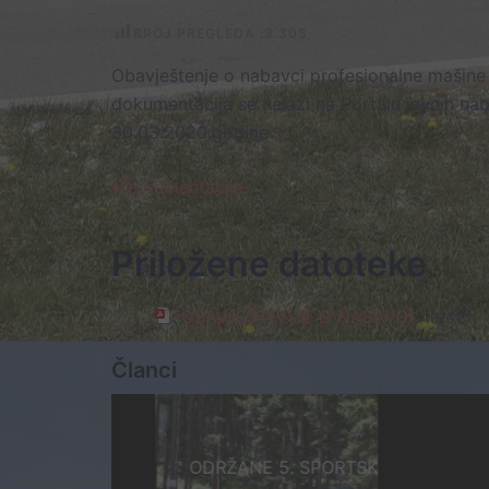
BROJ PREGLEDA :
3.305
Obavještenje o nabavci profesionalne mašine
dokumentacija se nalazi na Portalu javnih n
30.03.2020.godine.
♦Dokumentacija
Priložene datoteke
OBAVJEŠTENJE O NABAVCI
(161 kB)
Članci
ODRŽANE 5. SPORTSKE IGRE