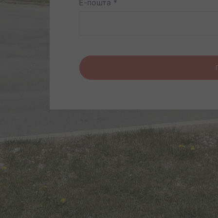
Е-пошта
*