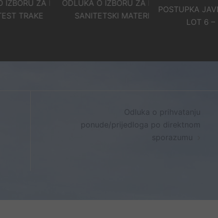
ORU ZA LOT 5 –
ODLUKA O IZBORU ZA LOT 3 –
POSTUPKA JAVNE N
 TRAKE
SANITETSKI MATERIJAL
LOT 6 – LIJE
Odluka o prihvatanju
ponude/prijedloga po direktnom
sporazumu