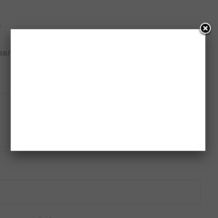
р
јављена.
Неопходна поља су означена
*