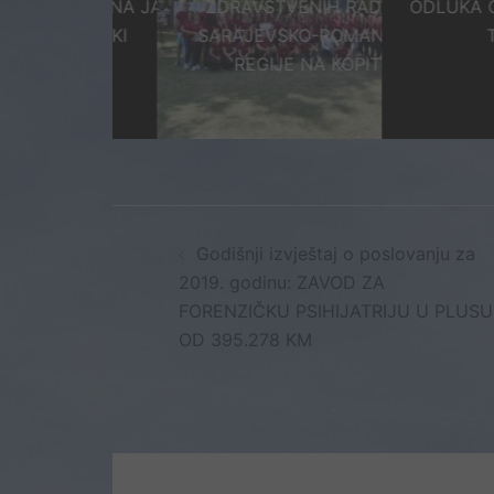
JENA PLANA JAVNIH
ZDRAVSTVENIH RADNIKA
ODLUKA O IZB
NABAVKI
SARAJEVSKO-ROMANIJSKE
TEST
REGIJE NA KOPITU
Post
Godišnji izvještaj o poslovanju za
navigation
2019. godinu: ZAVOD ZA
FORENZIČKU PSIHIJATRIJU U PLUSU
OD 395.278 KM