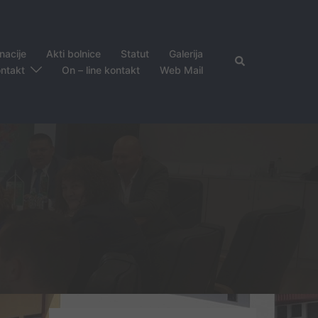
nacije
Akti bolnice
Statut
Galerija
Search
ntakt
On – line kontakt
Web Mail