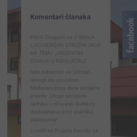
Komentari članaka
Petrić Dragutin
на
U BANJA
LUCI ODRŽAN STRUČNI SKUP
NA TEMU „URGENTNA
STANJA U PSIHIJATRIJI“
nela kuburovic
на
Održan
okrugli sto povodom
Međunarodnog dana socijalne
pravde „Uloga socijalnih
radnika u očuvanju ljudskog
dostojanstva kroz podršku
svjedocima“
Lion99
на
Posjeta Zavodu za