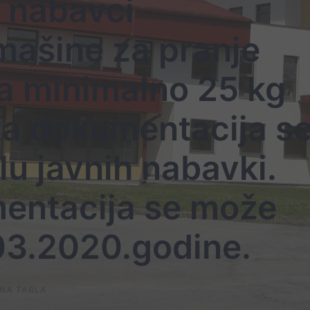
 nabavci
mašine za pranje
a minimalno 25 kg
ka dokumentacija s
lu javnih nabavki.
entacija se može
03.2020.godine.
NA TABLA