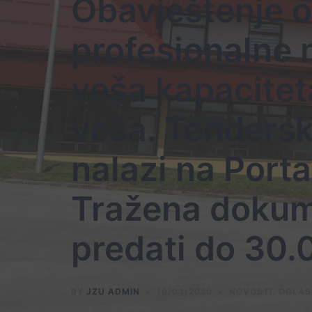
Obavještenje o
profesionalne 
veša kapacitet
veša. Tenders
nalazi na Porta
Tražena dokum
predati do 30.
BY
JZU ADMIN
10/03/2020
NOVOSTI
,
OGLAS