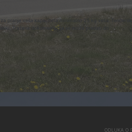
 za pranje veša kapaciteta minimalno 25 kg veša. Tendersk
abavki. Tražena dokumentacija se može predati do
ODLUKA O PONI