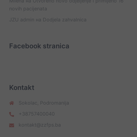
Milena
на
Otvoreno novo odjeljenje i primljeno 16
novih pacijenata
JZU admin
на
Dodjela zahvalnica
Facebook stranica
Kontakt
Sokolac, Podromanija
+38757400040
kontakt@zzfps.ba