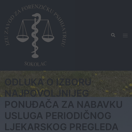
Skip
to
content
Search
Tog
men
ODLUKA O IZBORU
NAJPOVOLJNIJEG
PONUĐAČA ZA NABAVKU
USLUGA PERIODIČNOG
LJEKARSKOG PREGLEDA