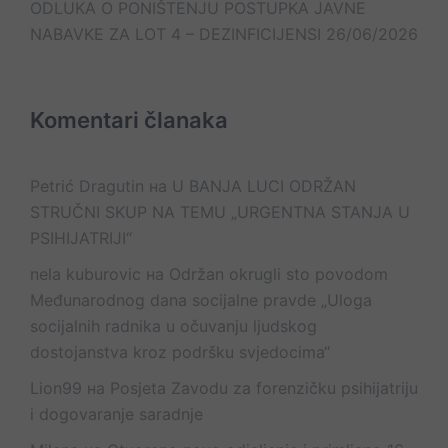
ODLUKA O PONIŠTENJU POSTUPKA JAVNE
NABAVKE ZA LOT 4 – DEZINFICIJENSI
26/06/2026
Komentari članaka
Petrić Dragutin
на
U BANJA LUCI ODRŽAN
STRUČNI SKUP NA TEMU „URGENTNA STANJA U
PSIHIJATRIJI“
nela kuburovic
на
Održan okrugli sto povodom
Međunarodnog dana socijalne pravde „Uloga
socijalnih radnika u očuvanju ljudskog
dostojanstva kroz podršku svjedocima“
Lion99
на
Posjeta Zavodu za forenzičku psihijatriju
i dogovaranje saradnje