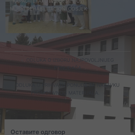
KAPACITETA: OTVARA SE NOVI
MUŠKI REHABILITACIONI ODSJEK
Post
ODLUKA O IZBORU NAJPOVOLJNIJEG
navigation
PONUĐAČA
ODLUKA O PRIHVATU PONUDE ZA NABAVKU
PROMOTIVNOG MATERIJALA.
Оставите одговор