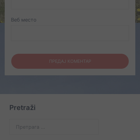
Веб место
Pretraži
Претрага
за: