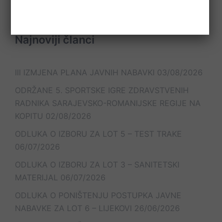
Najnoviji članci
III IZMJENA PLANA JAVNIH NABAVKI
03/08/2026
ODRŽANE 5. SPORTSKE IGRE ZDRAVSTVENIH
RADNIKA SARAJEVSKO-ROMANIJSKE REGIJE NA
KOPITU
02/08/2026
ODLUKA O IZBORU ZA LOT 5 – TEST TRAKE
06/07/2026
ODLUKA O IZBORU ZA LOT 3 – SANITETSKI
MATERIJAL
06/07/2026
ODLUKA O PONIŠTENJU POSTUPKA JAVNE
NABAVKE ZA LOT 6 – LIJEKOVI
26/06/2026