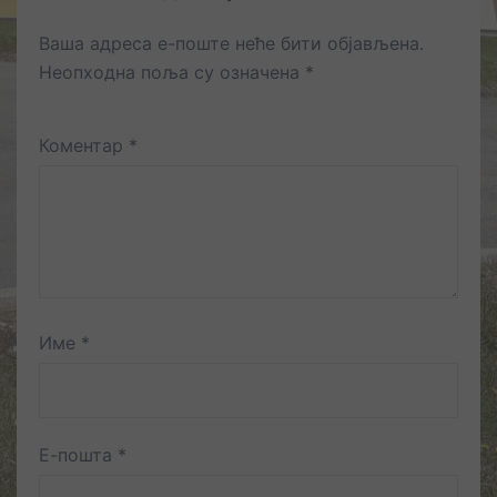
Ваша адреса е-поште неће бити објављена.
Неопходна поља су означена
*
Коментар
*
Име
*
Е-пошта
*