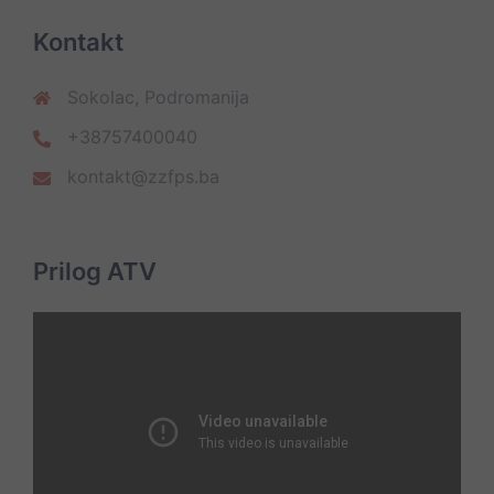
Kontakt
Sokolac, Podromanija
+38757400040
kontakt@zzfps.ba
Prilog ATV