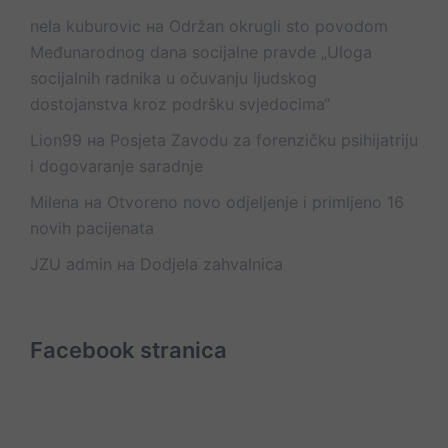
nela kuburovic
на
Održan okrugli sto povodom
Međunarodnog dana socijalne pravde „Uloga
socijalnih radnika u očuvanju ljudskog
dostojanstva kroz podršku svjedocima“
Lion99
на
Posjeta Zavodu za forenzičku psihijatriju
i dogovaranje saradnje
Milena
на
Otvoreno novo odjeljenje i primljeno 16
novih pacijenata
JZU admin
на
Dodjela zahvalnica
Facebook stranica