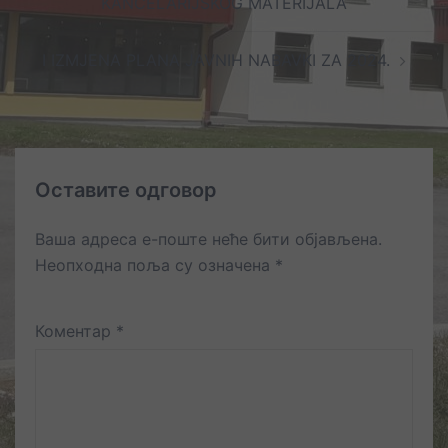
KANCELARIJSKOG MATERIJALA
I IZMJENA PLANA JAVNIH NABAVKI ZA 2024.
Оставите одговор
Ваша адреса е-поште неће бити објављена.
Неопходна поља су означена
*
Коментар
*