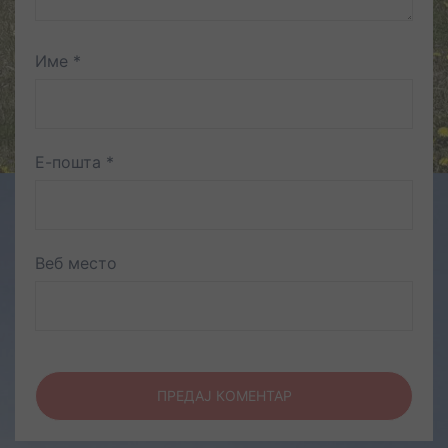
Име
*
Е-пошта
*
Веб место