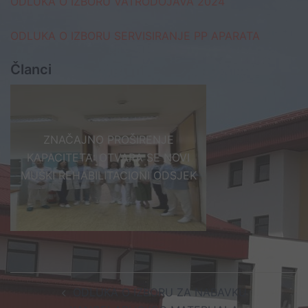
ODLUKA O IZBORU VATRODOJAVA 2024
ODLUKA O IZBORU SERVISIRANJE PP APARATA
Članci
ZNAČAJNO PROŠIRENJE
KAPACITETA: OTVARA SE NOVI
MUŠKI REHABILITACIONI ODSJEK
Post
ODLUKA O IZBORU ZA NABAVKU
navigation