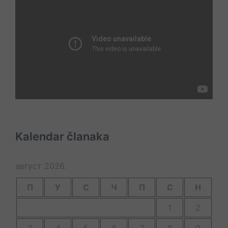
Kalendar članaka
август 2026.
П
У
С
Ч
П
С
Н
1
2