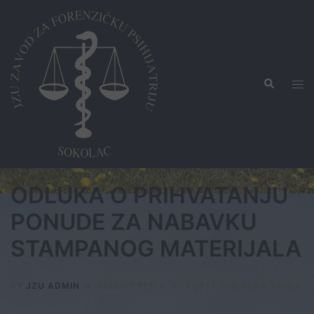
Skip
to
content
Search
Tog
men
ODLUKA O PRIHVATANJU
PONUDE ZA NABAVKU
STAMPANOG MATERIJALA
BY
JZU ADMIN
08/04/2020
NOVOSTI
,
OGLASNA TABLA