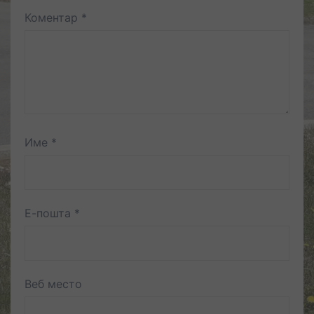
Коментар
*
Име
*
Е-пошта
*
Веб место