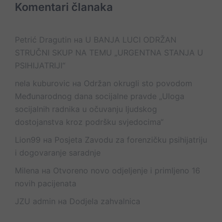
Komentari članaka
Petrić Dragutin
на
U BANJA LUCI ODRŽAN
STRUČNI SKUP NA TEMU „URGENTNA STANJA U
PSIHIJATRIJI“
nela kuburovic
на
Održan okrugli sto povodom
Međunarodnog dana socijalne pravde „Uloga
socijalnih radnika u očuvanju ljudskog
dostojanstva kroz podršku svjedocima“
Lion99
на
Posjeta Zavodu za forenzičku psihijatriju
i dogovaranje saradnje
Milena
на
Otvoreno novo odjeljenje i primljeno 16
novih pacijenata
JZU admin
на
Dodjela zahvalnica