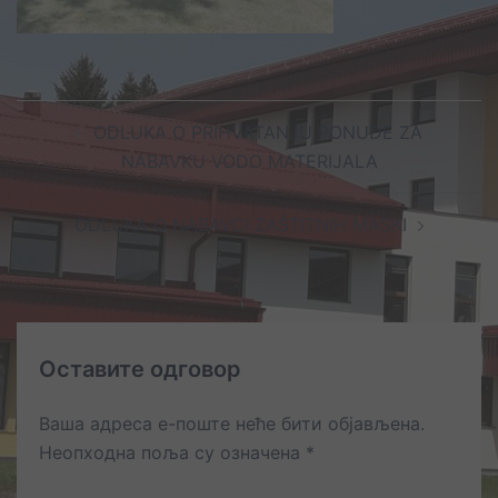
Post
ODLUKA O PRIHVATANJU PONUDE ZA
navigation
NABAVKU VODO MATERIJALA
ODLUKA O NABAVCI ZAŠTITNIH MASKI
Оставите одговор
Ваша адреса е-поште неће бити објављена.
Неопходна поља су означена
*