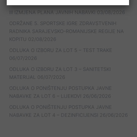
III IZMJENA PLANA JAVNIH NABAVKI
03/08/2026
ODRŽANE 5. SPORTSKE IGRE ZDRAVSTVENIH
RADNIKA SARAJEVSKO-ROMANIJSKE REGIJE NA
KOPITU
02/08/2026
ODLUKA O IZBORU ZA LOT 5 – TEST TRAKE
06/07/2026
ODLUKA O IZBORU ZA LOT 3 – SANITETSKI
MATERIJAL
06/07/2026
ODLUKA O PONIŠTENJU POSTUPKA JAVNE
NABAVKE ZA LOT 6 – LIJEKOVI
26/06/2026
ODLUKA O PONIŠTENJU POSTUPKA JAVNE
NABAVKE ZA LOT 4 – DEZINFICIJENSI
26/06/2026