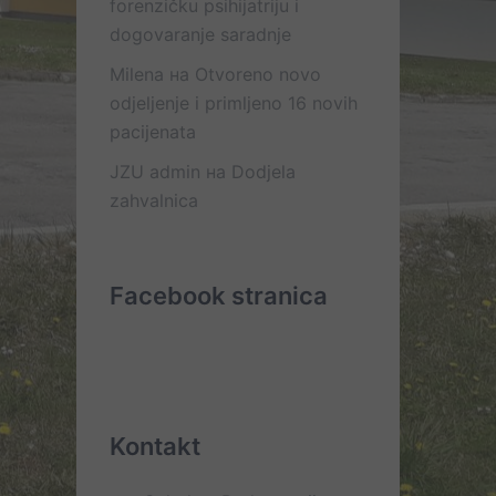
forenzičku psihijatriju i
dogovaranje saradnje
Milena
на
Otvoreno novo
odjeljenje i primljeno 16 novih
pacijenata
JZU admin
на
Dodjela
zahvalnica
Facebook stranica
Kontakt