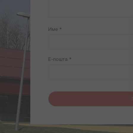
Име
*
Е-пошта
*