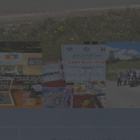
 nabavci Skupljanje, prevoz i zbrinjavanje bolničkog otpad
AĆIN ČETVRTIH
ZAVOD ZA FORENZIČKU
RA ZDRAVSTVENIH
PSIHIJATRIJU SOKOLAC: IZLOŽBA
RADNICI ZAVODA UČE
ARAJEVSKO –
RUKOTVORINA NA „DANU KOSIDBE
AKCIJI ČIŠĆENJ
KE REGIJE
ROMANIJA 2025“