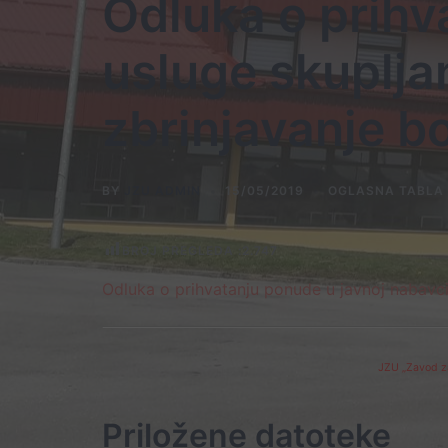
Odluka o prihv
usluge skupljan
zbrinjavanje b
BY
JZU ADMIN
15/05/2019
OGLASNA TABLA
BROJ PREGLEDA :
2.747
Odluka o prihvatanju ponude u javnoj nabavci
JZU „Zavod za
Priložene datoteke