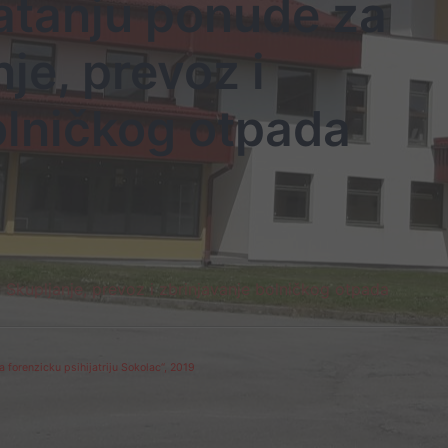
atanju ponude za
je, prevoz i
olničkog otpada
 Skupljanje, prevoz i zbrinjavanje bolničkog otpada
 forenzicku psihijatriju Sokolac“, 2019