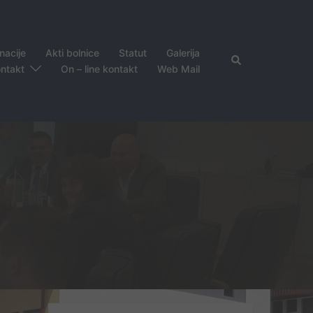
nacije
Akti bolnice
Statut
Galerija
Search
ntakt
On – line kontakt
Web Mail