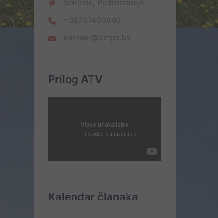
Sokolac, Podromanija
+38757400040
kontakt@zzfps.ba
Prilog ATV
Kalendar članaka