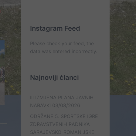
Kontakt
On
Lista
Web
–
a
e-
Mail
line
mail
kontakt
kontakata
Instagram Feed
Please check your feed, the
data was entered incorrectly.
STVOVALI U
A GRADA
Najnoviji članci
III IZMJENA PLANA JAVNIH
NABAVKI
03/08/2026
ODRŽANE 5. SPORTSKE IGRE
ZDRAVSTVENIH RADNIKA
SARAJEVSKO-ROMANIJSKE