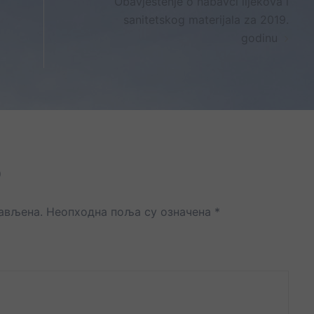
Obavještenje o nabavci lijekova i
sanitetskog materijala za 2019.
godinu
р
јављена.
Неопходна поља су означена
*