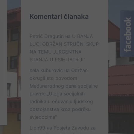
Komentari članaka
Petrić Dragutin
на
U BANJA
LUCI ODRŽAN STRUČNI SKUP
NA TEMU „URGENTNA
STANJA U PSIHIJATRIJI“
nela kuburovic
на
Održan
okrugli sto povodom
Međunarodnog dana socijalne
pravde „Uloga socijalnih
radnika u očuvanju ljudskog
dostojanstva kroz podršku
svjedocima“
Lion99
на
Posjeta Zavodu za