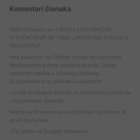
Komentari članaka
Petrić Dragutin
на
U BANJA LUCI ODRŽAN
STRUČNI SKUP NA TEMU „URGENTNA STANJA U
PSIHIJATRIJI“
nela kuburovic
на
Održan okrugli sto povodom
Međunarodnog dana socijalne pravde „Uloga
socijalnih radnika u očuvanju ljudskog
dostojanstva kroz podršku svjedocima“
Lion99
на
Posjeta Zavodu za forenzičku psihijatriju
i dogovaranje saradnje
Milena
на
Otvoreno novo odjeljenje i primljeno 16
novih pacijenata
JZU admin
на
Dodjela zahvalnica