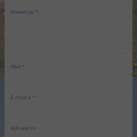
Коментар
*
Име
*
Е-пошта
*
Веб место