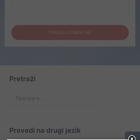
Pretraži
Претрага
за:
Prevedi na drugi jezik