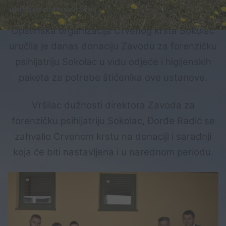
BROJ PREGLEDA :
1.585
Opštinska organizacija Crvenog krsta Sokolac
uručila je danas donaciju Zavodu za forenzičku
psihijatriju Sokolac u vidu odjeće i higijenskih
paketa za potrebe štićenika ove ustanove.
Vršilac dužnosti direktora Zavoda za
forenzičku psihijatriju Sokolac, Đorđe Radić se
zahvalio Crvenom krstu na donaciji i saradnji
koja će biti nastavljena i u narednom periodu.