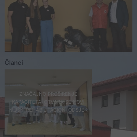
Članci
ZNAČAJNO PROŠIRENJE
KAPACITETA: OTVARA SE NOVI
MUŠKI REHABILITACIONI ODSJEK