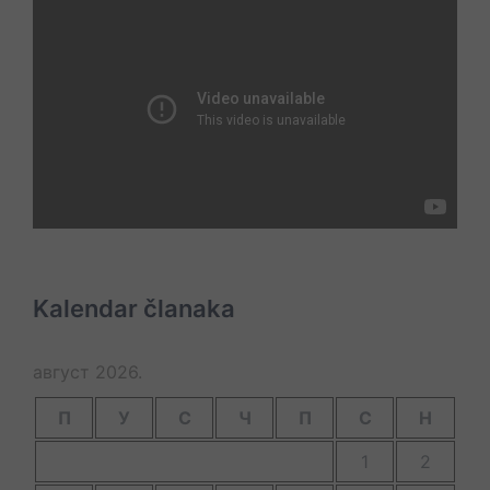
Kalendar članaka
август 2026.
П
У
С
Ч
П
С
Н
1
2