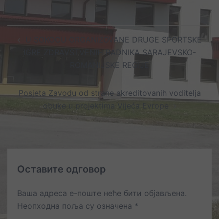
Post
U SOKOCU ORGANIZOVANE DRUGE SPORTSKE
navigation
IGRE ZDRAVSTVENIH RADNIKA SARAJEVSKO-
ROMANIJSKE REGIJE
Posjeta Zavodu od strane akreditovanih voditelja
obuke u projektima Vijeća Evrope
Оставите одговор
Ваша адреса е-поште неће бити објављена.
Неопходна поља су означена
*