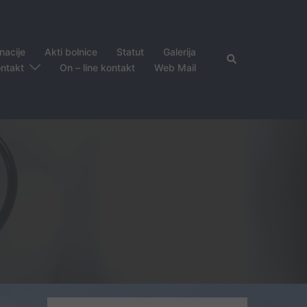
nacije
Akti bolnice
Statut
Galerija
Search
ntakt
On – line kontakt
Web Mail