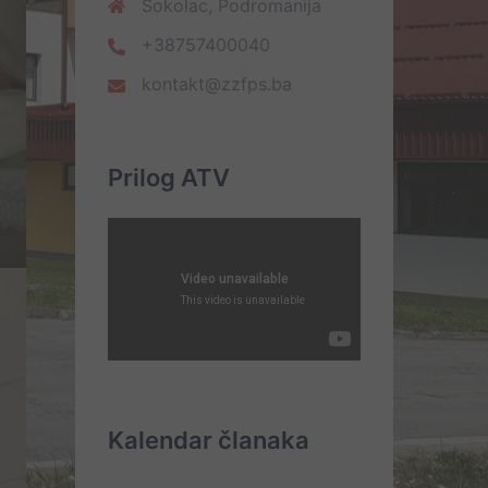
Sokolac, Podromanija
+38757400040
kontakt@zzfps.ba
Prilog ATV
Kalendar članaka