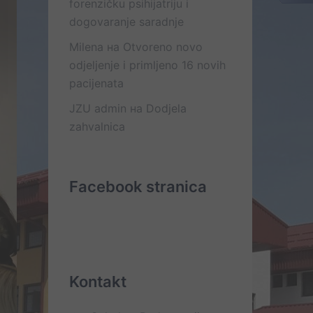
forenzičku psihijatriju i
dogovaranje saradnje
Milena
на
Otvoreno novo
odjeljenje i primljeno 16 novih
pacijenata
JZU admin
на
Dodjela
zahvalnica
Facebook stranica
Kontakt