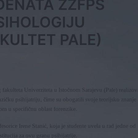
DENATA ZZFPS
SIHOLOGIJU
AKULTET PALE)
 fakulteta Univerziteta u Istočnom Sarajevu (Pale) realizov
ičku psihijatriju, čime su obogatili svoje teorijsko znanje
om u specifičnu oblast forenzike.
ofesorice Irene Stanić, koja je studente uvela u rad jedne od
stitucija za ovu granu psihijatrije.