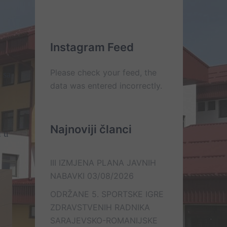
Kontakt
On
Lista
Web
–
e-
Mail
line
mail
kontakt
kontakata
Instagram Feed
Please check your feed, the
 sa
data was entered incorrectly.
Najnoviji članci
d u
III IZMJENA PLANA JAVNIH
NABAVKI
03/08/2026
ODRŽANE 5. SPORTSKE IGRE
ZDRAVSTVENIH RADNIKA
SARAJEVSKO-ROMANIJSKE