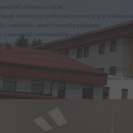
predavači studentima bili su:
i zamjenik direktora za medicinske poslove, koji je studentima
ki i medicinski aspekt forenzičke psihijatrije.
 superviziji i psihoanalitičar u edukaciji, koji je studente
sihoterapeuta u forenzičkom okruženju, te izazovima rada
m poremećajima u kontekstu zakona.
psihologe, jer im omogućavaju da se upoznaju sa radom u
pleksnost odnosa prava i mentalnog zdravlja te steknu uvi
ških znanja u forenzičkom domenu.