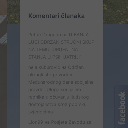
Komentari članaka
Petrić Dragutin
на
U BANJA
LUCI ODRŽAN STRUČNI SKUP
NA TEMU „URGENTNA
STANJA U PSIHIJATRIJI“
nela kuburovic
на
Održan
okrugli sto povodom
Međunarodnog dana socijalne
pravde „Uloga socijalnih
radnika u očuvanju ljudskog
dostojanstva kroz podršku
svjedocima“
Lion99
на
Posjeta Zavodu za