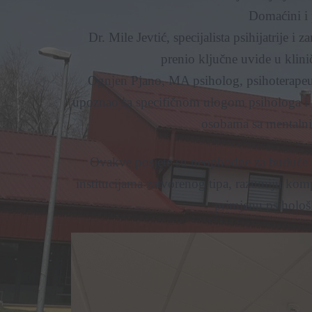
​Domaćini i 
​Dr. Mile Jevtić, specijalista psihijatrije 
prenio ključne uvide u klinič
​Ognjen Pjano, MA psiholog, psihoterapeut u
upoznao sa specifičnom ulogom psihologa i p
osobama sa mentalni
​Ovakve posjete su neophodne za buduće 
institucijama zatvorenog tipa, razumiju kom
primjenu psiholo