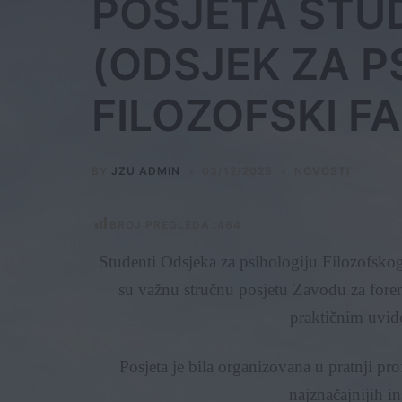
POSJETA STU
(ODSJEK ZA P
FILOZOFSKI F
BY
JZU ADMIN
03/12/2025
NOVOSTI
BROJ PREGLEDA :
464
​Studenti Odsjeka za psihologiju Filozofskog
su važnu stručnu posjetu Zavodu za forenz
praktičnim uvid
​Posjeta je bila organizovana u pratnji pr
najznačajnijih in