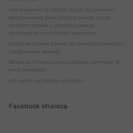
nela kuburovic
на
Održan okrugli sto povodom
Međunarodnog dana socijalne pravde „Uloga
socijalnih radnika u očuvanju ljudskog
dostojanstva kroz podršku svjedocima“
Lion99
на
Posjeta Zavodu za forenzičku psihijatriju
i dogovaranje saradnje
Milena
на
Otvoreno novo odjeljenje i primljeno 16
novih pacijenata
JZU admin
на
Dodjela zahvalnica
Facebook stranica