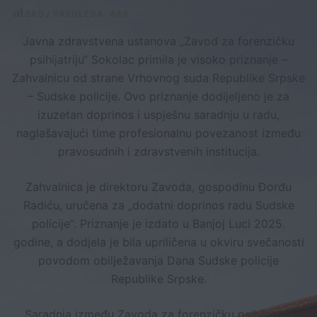
BROJ PREGLEDA :
488
​Javna zdravstvena ustanova „Zavod za forenzičku
psihijatriju“ Sokolac primila je visoko priznanje –
Zahvalnicu od strane Vrhovnog suda Republike Srpske
– Sudske policije. Ovo priznanje dodijeljeno je za
izuzetan doprinos i uspješnu saradnju u radu,
naglašavajući time profesionalnu povezanost između
pravosudnih i zdravstvenih institucija.
Zahvalnica je direktoru Zavoda, gospodinu Đorđu
Radiću, uručena za „dodatni doprinos radu Sudske
policije“. Priznanje je izdato u Banjoj Luci 2025.
godine, a dodjela je bila upriličena u okviru svečanosti
povodom obilježavanja Dana Sudske policije
Republike Srpske.
Saradnja između Zavoda za forenzičku psihijatriju