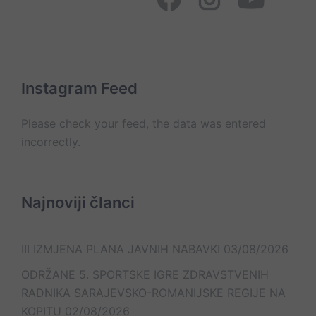
Page
Mapa
Ministarstvo
JZU
Posjete
Konkursi
Oglasna
Psihajtrija
pacijentima
tabla
Kontakt
Sokolac
On
Lista
Web
–
e-
Mail
line
mail
kontakt
kontakata
Instagram Feed
Please check your feed, the data was entered
incorrectly.
Najnoviji članci
III IZMJENA PLANA JAVNIH NABAVKI
03/08/2026
ODRŽANE 5. SPORTSKE IGRE ZDRAVSTVENIH
RADNIKA SARAJEVSKO-ROMANIJSKE REGIJE NA
KOPITU
02/08/2026