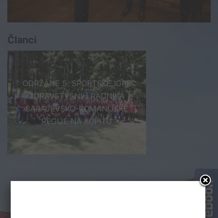
Članci
ODRŽANE 5. SPORTSKE IGRE
ZDRAVSTVENIH RADNIKA
SARAJEVSKO-ROMANIJSKE
REGIJE NA KOPITU
Post
POSJETA STUDENATA ZZFPS (ODSJEK ZA
navigation
PSIHOLOGIJU FILOZOFSKI FAKULTET PALE)