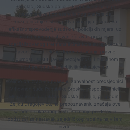
Sokolac i Sudske policije Republike Srpske je
nezamjenjiva i od esencijalnog značaja za
funkcionisanje sistema. Ova sinergija osigurava
efikasno sprovođenje sudskih i policijskih mjera, uz
istovremeno poštovanje prava i pružanje
specijalizovanog tretmana licima koja su upućena u
Zavod. Ona direktno doprinosi jačanju pravne
sigurnosti, zaštiti javne bezbjednosti i humanom
postupanju u najosjetljivijim slučajevima.
Želimo da izrazimo posebnu zahvalnost predsjednici
Vrhovnog suda Republike Srpske, gospođi Danieli
Milovanović, i direktoru Sudske policije, gospodinu
Željku Dragojeviću, na prepoznavanju značaja ove
saradnje i ukazanoj časti. Priznanje predstavlja
podsticaj za nastavak zajedničkog rada na najvišem
nivou.