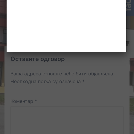
​TEORIJE LIČNOSTI U PRAKSI: MA OGNJEN PJANO
GOSTOVAO NA FF SARAJEVO
Оставите одговор
Ваша адреса е-поште неће бити објављена.
Неопходна поља су означена
*
Коментар
*