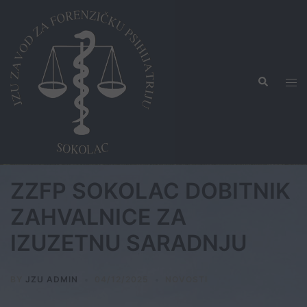
Skip
to
content
Search
Tog
men
ZZFP SOKOLAC DOBITNIK
ZAHVALNICE ZA
IZUZETNU SARADNJU
BY
JZU ADMIN
04/12/2025
NOVOSTI