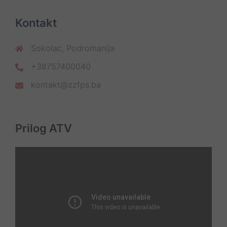
Kontakt
Sokolac, Podromanija
+38757400040
kontakt@zzfps.ba
Prilog ATV