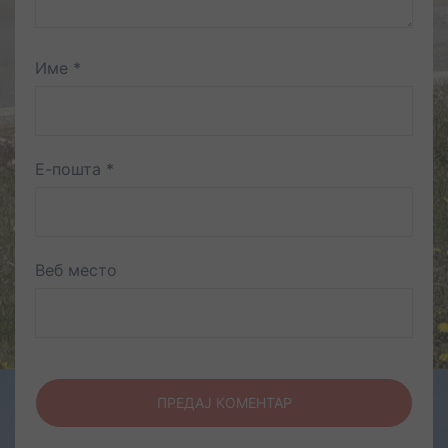
Име
*
Е-пошта
*
Веб место