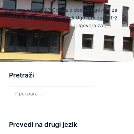
Broj pregleda : 4.187 Odluka o dodjeli Ugovora za
LOT-1-lijekovi Odluka o dodjeli Ugovora za LOT-2-
sanitetski mat Odluka o dodjeli Ugovora za […]
Pretraži
Претрага
за:
Prevedi na drugi jezik