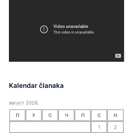
Kalendar članaka
август 2026.
П
У
С
Ч
П
С
Н
1
2