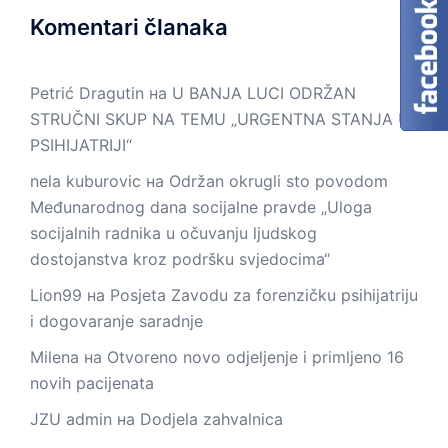
Komentari članaka
Petrić Dragutin
на
U BANJA LUCI ODRŽAN
STRUČNI SKUP NA TEMU „URGENTNA STANJA U
PSIHIJATRIJI“
nela kuburovic
на
Održan okrugli sto povodom
Međunarodnog dana socijalne pravde „Uloga
socijalnih radnika u očuvanju ljudskog
dostojanstva kroz podršku svjedocima“
Lion99
на
Posjeta Zavodu za forenzičku psihijatriju
i dogovaranje saradnje
Milena
на
Otvoreno novo odjeljenje i primljeno 16
novih pacijenata
JZU admin
на
Dodjela zahvalnica