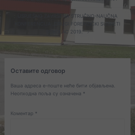
USPJEŠNO ZAVRŠENA STRUČNO-NAUČNA
KONFERENCIJA „DRUGI FORENZIČKI SUSRETI
SOKOLAC 2019.“
Оставите одговор
Ваша адреса е-поште неће бити објављена.
Неопходна поља су означена
*
Коментар
*