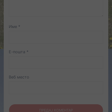
Име
*
Е-пошта
*
Веб место