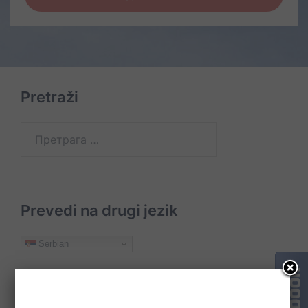
Pretraži
Претрага
за:
Prevedi na drugi jezik
Serbian
O
Usluge