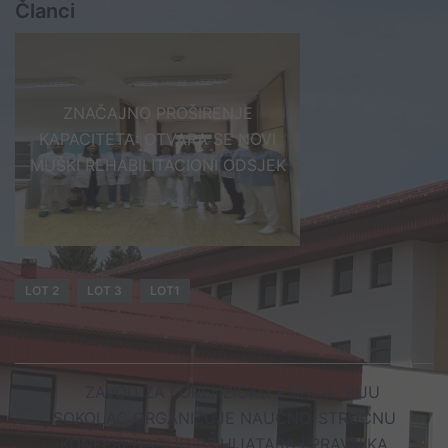
Članci
ZNAČAJNO PROŠIRENJE
KAPACITETA: OTVARA SE NOVI
MUŠKI REHABILITACIONI ODSJEK
LOT 2
LOT 3
LOT1
Post
ZAVOD ZA FORENZIČKU PSIHIJATRIJU
navigation
SOKOLAC ORGANIZUJE NAUČNO-STRUČNU
KONFERENACIJU PSIHIJATARA I PRAVNIKA