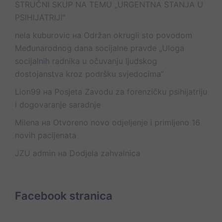
STRUČNI SKUP NA TEMU „URGENTNA STANJA U
PSIHIJATRIJI“
nela kuburovic
на
Održan okrugli sto povodom
Međunarodnog dana socijalne pravde „Uloga
socijalnih radnika u očuvanju ljudskog
dostojanstva kroz podršku svjedocima“
Lion99
на
Posjeta Zavodu za forenzičku psihijatriju
i dogovaranje saradnje
Milena
на
Otvoreno novo odjeljenje i primljeno 16
novih pacijenata
JZU admin
на
Dodjela zahvalnica
Facebook stranica