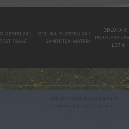
ODLUKA O PONI
ORU ZA LOT 5 –
ODLUKA O IZBORU ZA LOT 3 –
POSTUPKA JAVNE N
 TRAKE
SANITETSKI MATERIJAL
LOT 6 – LIJE
Odluka o nastavku postupka za
nabavku lož ulja ekstra lako