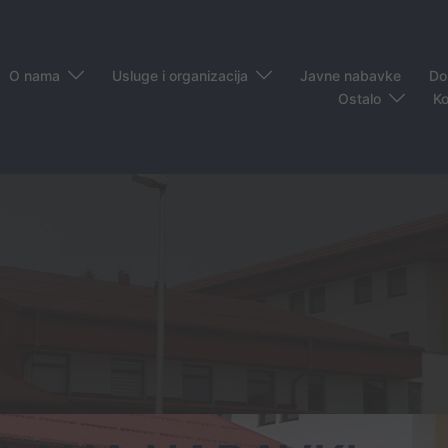
O nama
Usluge i organizacija
Javne nabavke
Do
Ostalo
Ko