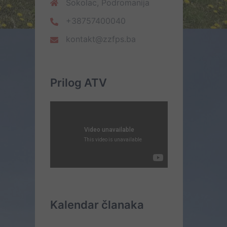
Sokolac, Podromanija
+38757400040
kontakt@zzfps.ba
Prilog ATV
Kalendar članaka