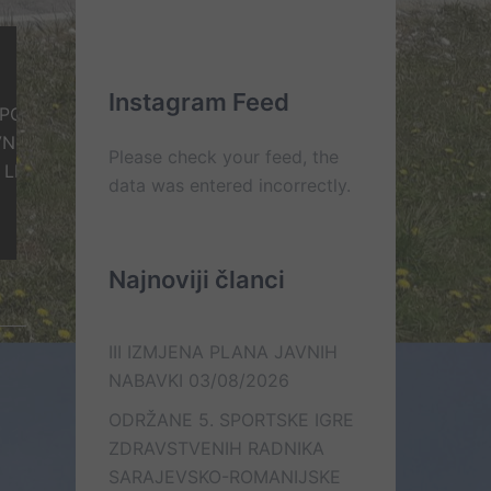
Kontakt
On
Lista
Web
–
e-
Mail
line
mail
kontakt
kontakata
Instagram Feed
ŠTENJU
ABAVKE ZA
Please check your feed, the
KOVI
data was entered incorrectly.
Najnoviji članci
III IZMJENA PLANA JAVNIH
NABAVKI
03/08/2026
ODRŽANE 5. SPORTSKE IGRE
ZDRAVSTVENIH RADNIKA
SARAJEVSKO-ROMANIJSKE