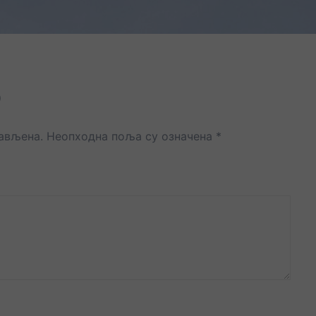
р
јављена.
Неопходна поља су означена
*