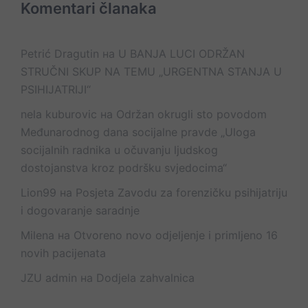
Komentari članaka
Petrić Dragutin
на
U BANJA LUCI ODRŽAN
STRUČNI SKUP NA TEMU „URGENTNA STANJA U
PSIHIJATRIJI“
nela kuburovic
на
Održan okrugli sto povodom
Međunarodnog dana socijalne pravde „Uloga
socijalnih radnika u očuvanju ljudskog
dostojanstva kroz podršku svjedocima“
Lion99
на
Posjeta Zavodu za forenzičku psihijatriju
i dogovaranje saradnje
Milena
на
Otvoreno novo odjeljenje i primljeno 16
novih pacijenata
JZU admin
на
Dodjela zahvalnica