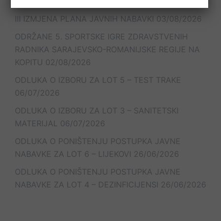
III IZMJENA PLANA JAVNIH NABAVKI
03/08/2026
ODRŽANE 5. SPORTSKE IGRE ZDRAVSTVENIH
RADNIKA SARAJEVSKO-ROMANIJSKE REGIJE NA
KOPITU
02/08/2026
ODLUKA O IZBORU ZA LOT 5 – TEST TRAKE
06/07/2026
ODLUKA O IZBORU ZA LOT 3 – SANITETSKI
MATERIJAL
06/07/2026
ODLUKA O PONIŠTENJU POSTUPKA JAVNE
NABAVKE ZA LOT 6 – LIJEKOVI
26/06/2026
ODLUKA O PONIŠTENJU POSTUPKA JAVNE
NABAVKE ZA LOT 4 – DEZINFICIJENSI
26/06/2026