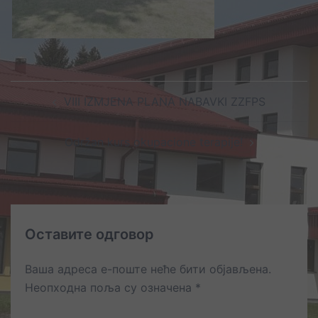
Post
VIII IZMJENA PLANA NABAVKI ZZFPS
navigation
Održan kurs okupacione terapije!
Оставите одговор
Ваша адреса е-поште неће бити објављена.
Неопходна поља су означена
*