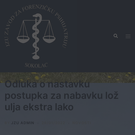
Skip
to
content
Search
Tog
men
Odluka o nastavku
postupka za nabavku lož
ulja ekstra lako
BY
JZU ADMIN
29/01/2022
NOVOSTI