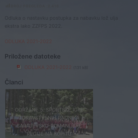
BROJ PREGLEDA :
2.416
Odluka o nastavku postupka za nabavku lož ulja
ekstra lako ZZFPS 2022.
ODLUKA 2021-2022
Priložene datoteke
ODLUKA 2021-2022
(131 kB)
Članci
ODRŽANE 5. SPORTSKE IGRE
ZDRAVSTVENIH RADNIKA
SARAJEVSKO-ROMANIJSKE
REGIJE NA KOPITU