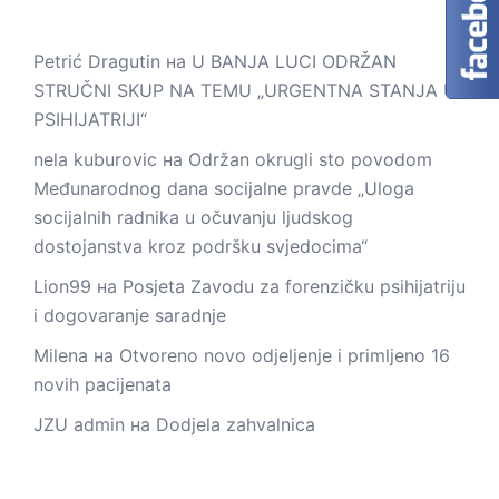
Petrić Dragutin
на
U BANJA LUCI ODRŽAN
STRUČNI SKUP NA TEMU „URGENTNA STANJA U
PSIHIJATRIJI“
nela kuburovic
на
Održan okrugli sto povodom
Međunarodnog dana socijalne pravde „Uloga
socijalnih radnika u očuvanju ljudskog
dostojanstva kroz podršku svjedocima“
Lion99
на
Posjeta Zavodu za forenzičku psihijatriju
i dogovaranje saradnje
Milena
на
Otvoreno novo odjeljenje i primljeno 16
novih pacijenata
JZU admin
на
Dodjela zahvalnica