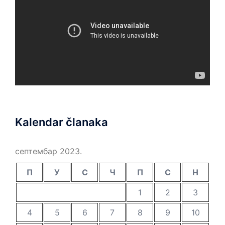
Kalendar članaka
септембар 2023.
П
У
С
Ч
П
С
Н
1
2
3
4
5
6
7
8
9
10