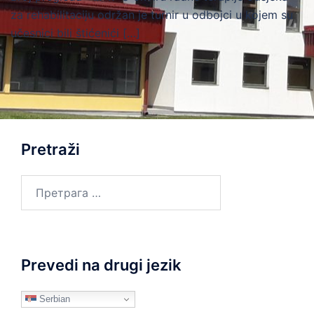
za rehabilitaciju održan je turnir u odbojci u kojem su
učesnici bili štićenići […]
Pretraži
Претрага
за:
Prevedi na drugi jezik
Serbian