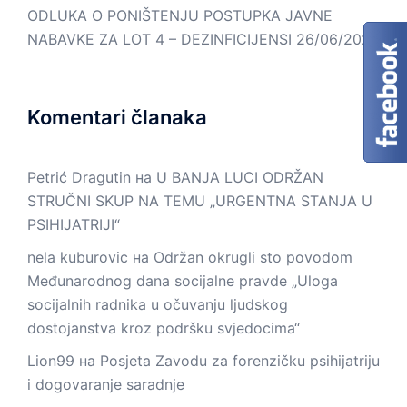
ODLUKA O PONIŠTENJU POSTUPKA JAVNE
NABAVKE ZA LOT 4 – DEZINFICIJENSI
26/06/2026
Komentari članaka
Petrić Dragutin
на
U BANJA LUCI ODRŽAN
STRUČNI SKUP NA TEMU „URGENTNA STANJA U
PSIHIJATRIJI“
nela kuburovic
на
Održan okrugli sto povodom
Međunarodnog dana socijalne pravde „Uloga
socijalnih radnika u očuvanju ljudskog
dostojanstva kroz podršku svjedocima“
Lion99
на
Posjeta Zavodu za forenzičku psihijatriju
i dogovaranje saradnje