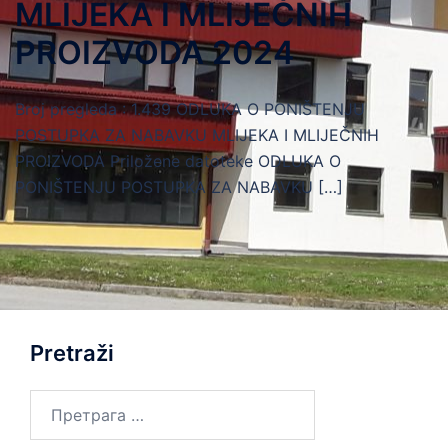
MLIJEKA I MLIJEČNIH
PROIZVODA 2024
Broj pregleda : 1.439 ODLUKA O PONIŠTENJU
POSTUPKA ZA NABAVKU MLIJEKA I MLIJEČNIH
PROIZVODA Priložene datoteke ODLUKA O
PONIŠTENJU POSTUPKA ZA NABAVKU […]
Pretraži
Претрага
за: