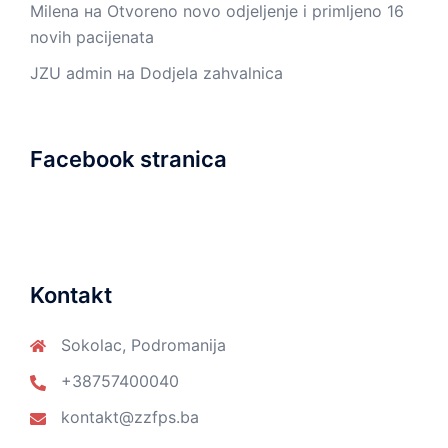
Milena
на
Otvoreno novo odjeljenje i primljeno 16
novih pacijenata
JZU admin
на
Dodjela zahvalnica
Facebook stranica
Kontakt
Sokolac, Podromanija
+38757400040
kontakt@zzfps.ba