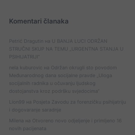
Komentari članaka
Petrić Dragutin
на
U BANJA LUCI ODRŽAN
STRUČNI SKUP NA TEMU „URGENTNA STANJA U
PSIHIJATRIJI“
nela kuburovic
на
Održan okrugli sto povodom
Međunarodnog dana socijalne pravde „Uloga
socijalnih radnika u očuvanju ljudskog
dostojanstva kroz podršku svjedocima“
Lion99
на
Posjeta Zavodu za forenzičku psihijatriju
i dogovaranje saradnje
Milena
на
Otvoreno novo odjeljenje i primljeno 16
novih pacijenata