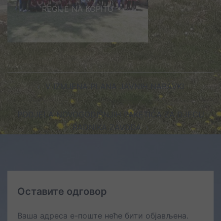
REGIJE NA KOPITU
Post
V IZMJENA PLANA JAVNIH NABAVKI
navigation
PODJELA NOVOGODIŠNJIH PAKETIĆA ZA DJECU
RADNIKA ZAVODA
Оставите одговор
Ваша адреса е-поште неће бити објављена.