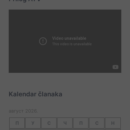
Kalendar članaka
август 2026.
П
У
С
Ч
П
С
Н