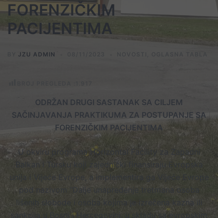
FORENZIČKIM
PACIJENTIMA
BY
JZU ADMIN
08/11/2023
NOVOSTI
,
OGLASNA TABLA
BROJ PREGLEDA :
1.917
ODRŽAN DRUGI SASTANAK SA CILJEM
SAČINJAVANJA PRAKTIKUMA ZA POSTUPANJE SA
FORENZIČKIM PACIJENTIMA
U okviru programa Horizontal Facility za Zapadni
Balkan i Tursku koji zajednički finansiraju Evropska
unija i Vijeće Evrope, a implementira ga Vijeće Evrope
pod nazivom “Dalje unapređenje tretmana osoba
lišenih slobode i osoba kojima je izrečena kazna ili
sankcija u Bosni i Hercegovini, u skladu sa evropskim