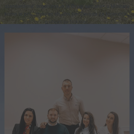
standardima“ organizovan je Drugi sastanak u Mostaru
kome je prisustvovao stručni tim Zavoda za forenzičku
psihijatriju Sokolac.