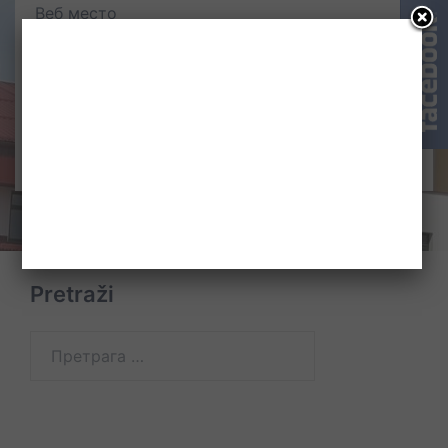
Веб место
Pretraži
Претрага
за: