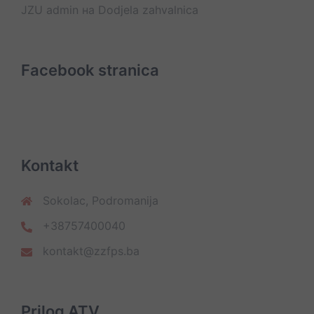
JZU admin
на
Dodjela zahvalnica
Facebook stranica
Kontakt
Sokolac, Podromanija
+38757400040
kontakt@zzfps.ba
Prilog ATV