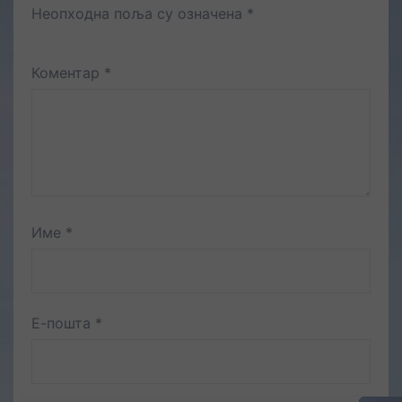
Неопходна поља су означена
*
Коментар
*
Име
*
Е-пошта
*