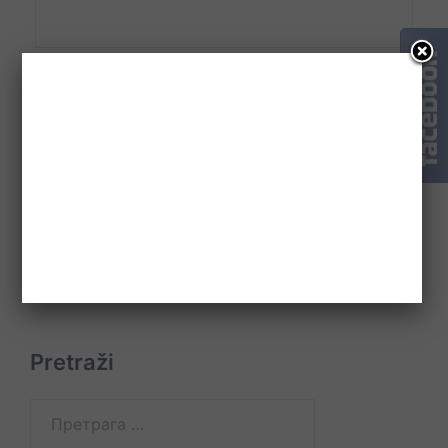
Веб место
Pretraži
Претрага
за: