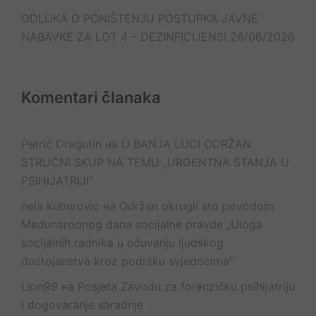
ODLUKA O PONIŠTENJU POSTUPKA JAVNE
NABAVKE ZA LOT 4 – DEZINFICIJENSI
26/06/2026
Komentari članaka
Petrić Dragutin
на
U BANJA LUCI ODRŽAN
STRUČNI SKUP NA TEMU „URGENTNA STANJA U
PSIHIJATRIJI“
nela kuburovic
на
Održan okrugli sto povodom
Međunarodnog dana socijalne pravde „Uloga
socijalnih radnika u očuvanju ljudskog
dostojanstva kroz podršku svjedocima“
Lion99
на
Posjeta Zavodu za forenzičku psihijatriju
i dogovaranje saradnje