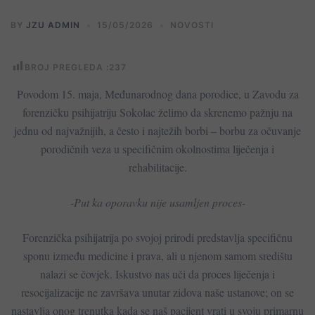
BY
JZU ADMIN
15/05/2026
NOVOSTI
BROJ PREGLEDA :
237
Povodom 15. maja, Međunarodnog dana porodice, u Zavodu za
forenzičku psihijatriju Sokolac želimo da skrenemo pažnju na
jednu od najvažnijih, a često i najtežih borbi – borbu za očuvanje
porodičnih veza u specifičnim okolnostima liječenja i
rehabilitacije.
-​Put ka oporavku nije usamljen proces-
Forenzička psihijatrija po svojoj prirodi predstavlja specifičnu
sponu između medicine i prava, ali u njenom samom središtu
nalazi se čovjek. Iskustvo nas uči da proces liječenja i
resocijalizacije ne završava unutar zidova naše ustanove; on se
nastavlja onog trenutka kada se naš pacijent vrati u svoju primarnu