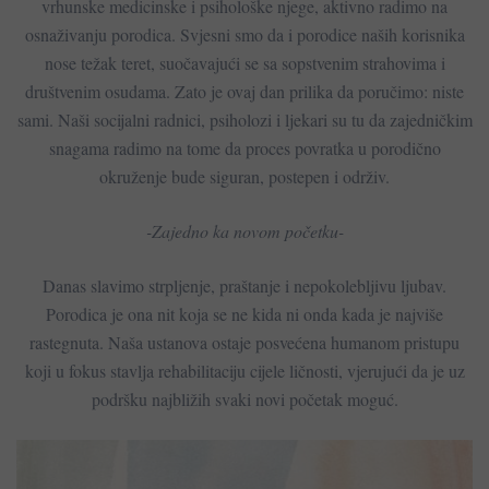
vrhunske medicinske i psihološke njege, aktivno radimo na
osnaživanju porodica. Svjesni smo da i porodice naših korisnika
nose težak teret, suočavajući se sa sopstvenim strahovima i
društvenim osudama. Zato je ovaj dan prilika da poručimo: niste
sami. Naši socijalni radnici, psiholozi i ljekari su tu da zajedničkim
snagama radimo na tome da proces povratka u porodično
okruženje bude siguran, postepen i održiv.
-​Zajedno ka novom početku-
Danas slavimo strpljenje, praštanje i nepokolebljivu ljubav.
Porodica je ona nit koja se ne kida ni onda kada je najviše
rastegnuta. Naša ustanova ostaje posvećena humanom pristupu
koji u fokus stavlja rehabilitaciju cijele ličnosti, vjerujući da je uz
podršku najbližih svaki novi početak moguć.