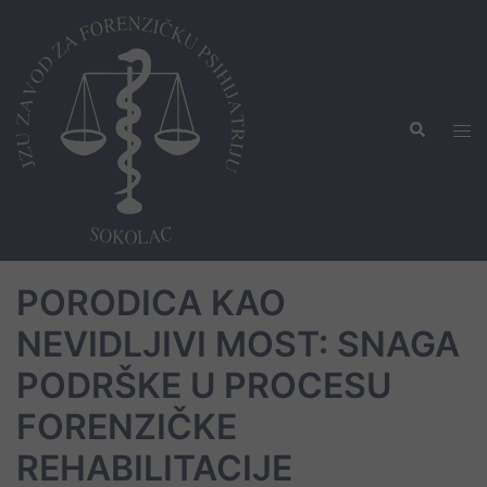
Skip
to
content
Search
Tog
men
​PORODICA KAO
NEVIDLJIVI MOST: SNAGA
PODRŠKE U PROCESU
FORENZIČKE
REHABILITACIJE