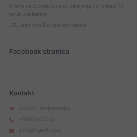
Milena
на
Otvoreno novo odjeljenje i primljeno 16
novih pacijenata
JZU admin
на
Dodjela zahvalnica
Facebook stranica
Kontakt
Sokolac, Podromanija
+38757400040
kontakt@zzfps.ba