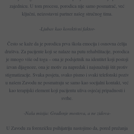
zajednicu. U tom procesu, porodica nije samo posmatrač, već
ključni, neizostavni partner našeg stručnog tima.
-​Ljubav kao korektivni faktor-
Često se kaže da je porodica prva škola emocija i osnovna ćelija
društva. Za pacijente koji se nalaze na putu rehabilitacije, porodica
je mnogo više od toga – ona je podsjetnik na identitet koji postoji
izvan dijagnoze, ona je motiv za napredak i najsnažniji štit protiv
stigmatizacije. Svaka posjeta, svako pismo i svaki telefonski poziv
u našem Zavodu ne posmatraju se samo kao socijalni kontakt, već
kao terapijski element koji pacijentu uliva osjećaj pripadnosti i
svrhe.
-​Naša misija: Građenje mostova, a ne zidova-
U Zavodu za forenzičku psihijatriju nastojimo da, pored pružanja