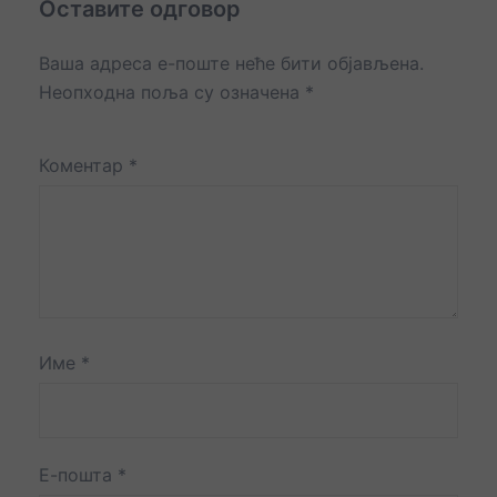
Оставите одговор
Ваша адреса е-поште неће бити објављена.
Неопходна поља су означена
*
Коментар
*
Име
*
Е-пошта
*