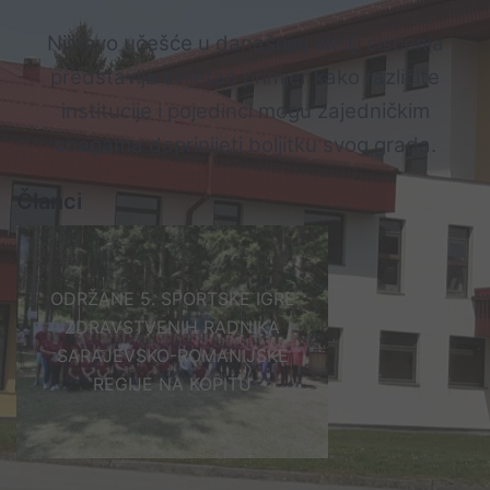
Njihovo učešće u današnjoj akciji čišćenja
predstavlja svijetao primjer kako različite
institucije i pojedinci mogu zajedničkim
snagama doprinijeti boljitku svog grada.
Članci
ODRŽANE 5. SPORTSKE IGRE
ZDRAVSTVENIH RADNIKA
SARAJEVSKO-ROMANIJSKE
REGIJE NA KOPITU