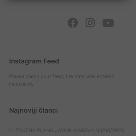
O
Usluge
Početna
Novosti
Istorija
Galerija
Javne
Donacije
Akti
Statut
Galerija
Cilj
Organizacione
nama
i
nabavke
bolnice
Ostalo
jedinice
Social
organizacija
Facebook
Instagram
YouTube
Page
Mapa
Ministarstvo
JZU
Posjete
Konkursi
Oglasna
Psihajtrija
pacijentima
tabla
Kontakt
Sokolac
On
Lista
Web
–
e-
Mail
line
mail
kontakt
kontakata
Instagram Feed
Please check your feed, the data was entered
incorrectly.
Najnoviji članci
III IZMJENA PLANA JAVNIH NABAVKI
03/08/2026