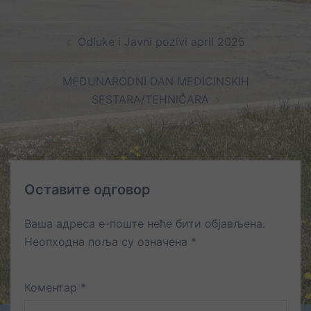
Post
Odluke i Javni pozivi april 2025
navigation
MEĐUNARODNI DAN MEDICINSKIH
SESTARA/TEHNIČARA
Оставите одговор
Ваша адреса е-поште неће бити објављена.
Неопходна поља су означена
*
Коментар
*