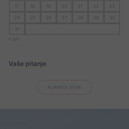
17
18
19
20
21
22
23
24
25
26
27
28
29
30
31
« јул
Vaše pitanje
KLIKNITE OVDE