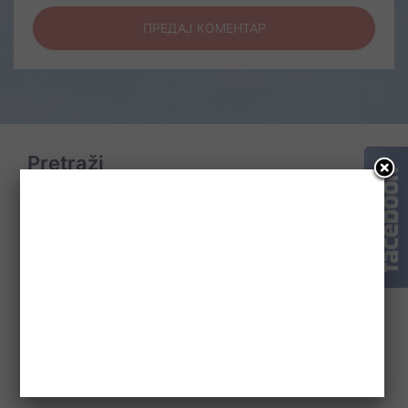
Pretraži
Претрага
за:
Prevedi na drugi jezik
Serbian