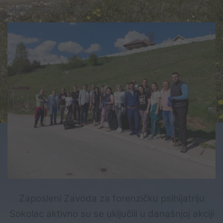
BROJ PREGLEDA :
791
Zaposleni Zavoda za forenzičku psihijatriju
Sokolac aktivno su se uključili u današnjoj akciji