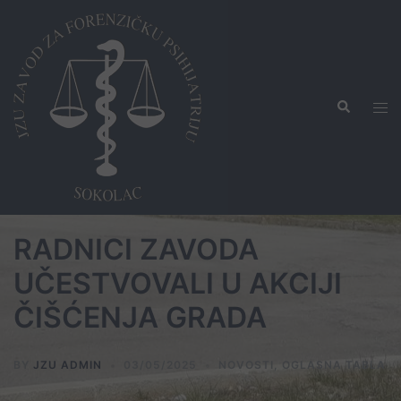
Skip
to
content
Search
Tog
men
RADNICI ZAVODA
UČESTVOVALI U AKCIJI
ČIŠĆENJA GRADA
BY
JZU ADMIN
03/05/2025
NOVOSTI
,
OGLASNA TABLA