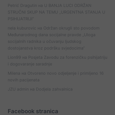
Petrić Dragutin
на
U BANJA LUCI ODRŽAN
STRUČNI SKUP NA TEMU „URGENTNA STANJA U
PSIHIJATRIJI“
nela kuburovic
на
Održan okrugli sto povodom
Međunarodnog dana socijalne pravde „Uloga
socijalnih radnika u očuvanju ljudskog
dostojanstva kroz podršku svjedocima“
Lion99
на
Posjeta Zavodu za forenzičku psihijatriju
i dogovaranje saradnje
Milena
на
Otvoreno novo odjeljenje i primljeno 16
novih pacijenata
JZU admin
на
Dodjela zahvalnica
Facebook stranica