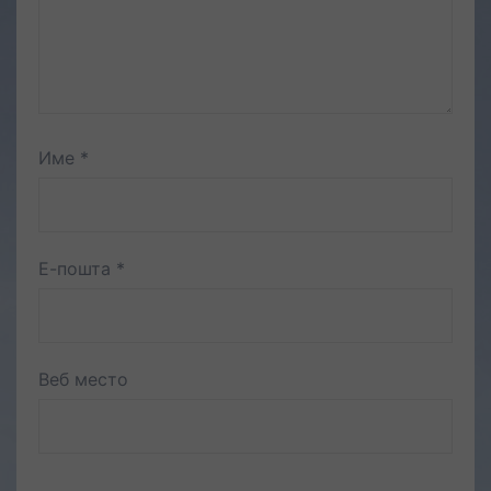
Име
*
Е-пошта
*
Веб место