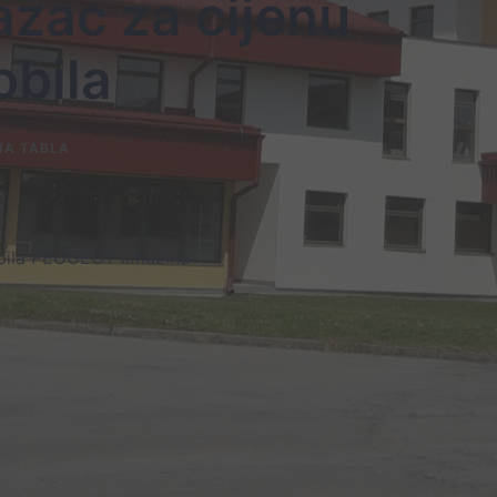
razac za cijenu
bila
NA TABLA
obila PEUGEOT limuzina