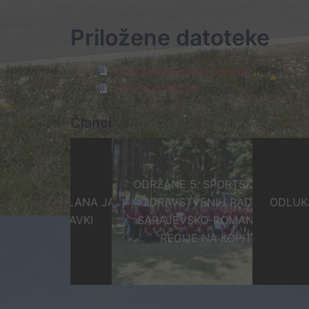
Priložene datoteke
Obrazac za cijenu ponude
(14 kB)
Licitacija PEŽOA
(20 kB)
Članci
ODRŽANE 5. SPORTSKE IGRE
JENA PLANA JAVNIH
ZDRAVSTVENIH RADNIKA
ODLUKA O IZB
NABAVKI
SARAJEVSKO-ROMANIJSKE
TEST
REGIJE NA KOPITU