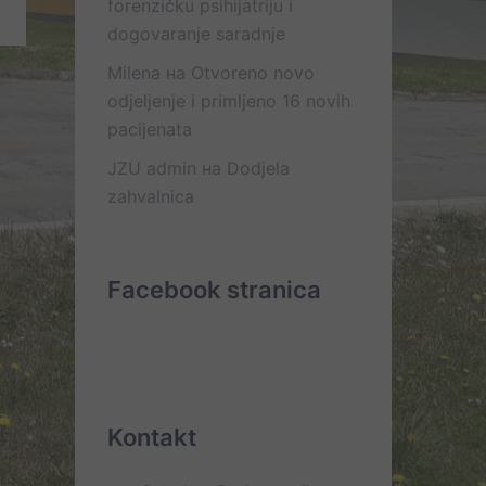
forenzičku psihijatriju i
dogovaranje saradnje
Milena
на
Otvoreno novo
odjeljenje i primljeno 16 novih
pacijenata
JZU admin
на
Dodjela
zahvalnica
Facebook stranica
Kontakt