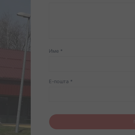
Име
*
Е-пошта
*