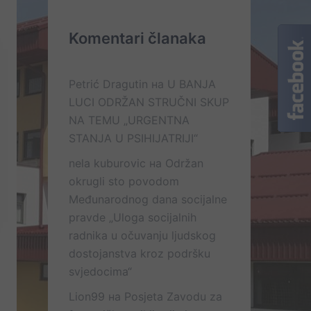
Komentari članaka
Petrić Dragutin
на
U BANJA
LUCI ODRŽAN STRUČNI SKUP
NA TEMU „URGENTNA
STANJA U PSIHIJATRIJI“
nela kuburovic
на
Održan
okrugli sto povodom
Međunarodnog dana socijalne
pravde „Uloga socijalnih
radnika u očuvanju ljudskog
dostojanstva kroz podršku
svjedocima“
Lion99
на
Posjeta Zavodu za