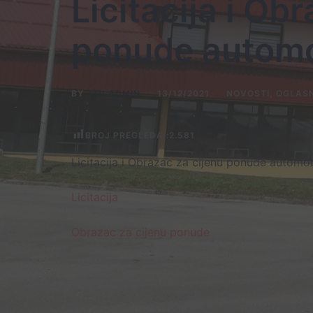
Licitacija i Ob
ponude automo
BY
JZU ADMIN
13/12/2021
NOVOSTI
,
OGLAS
BROJ PREGLEDA :
2.581
Licitacija i Obrazac za cijenu ponude autom
Licitacija
Obrazac za
cijenu ponude