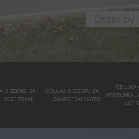
ODLUKA O PONI
ORU ZA LOT 5 –
ODLUKA O IZBORU ZA LOT 3 –
POSTUPKA JAVNE N
 TRAKE
SANITETSKI MATERIJAL
LOT 6 – LIJE