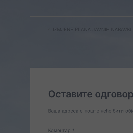
Post
IZMJENE PLANA JAVNIH NABAVKI
navigation
Оставите одгово
Ваша адреса е-поште неће бити об
Коментар
*