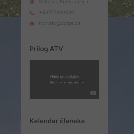
Sokolac, Podromanija
+38757400040
kontakt@zzfps.ba
Prilog ATV
Kalendar članaka