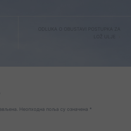
ODLUKA O OBUSTAVI POSTUPKA ZA
LOŽ ULJE
р
јављена.
Неопходна поља су означена
*