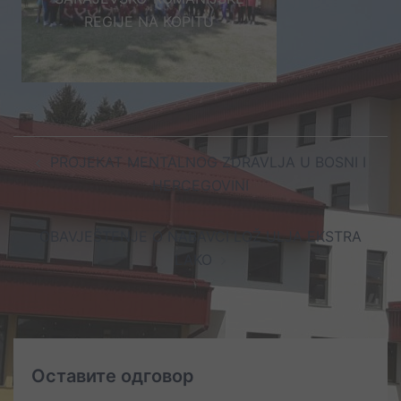
REGIJE NA KOPITU
Post
PROJEKAT MENTALNOG ZDRAVLJA U BOSNI I
navigation
HERCEGOVINI
OBAVJEŠTENJE O NABAVCI LOŽ ULJA EKSTRA
LAKO
Оставите одговор