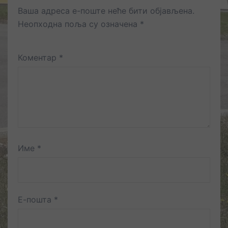
Ваша адреса е-поште неће бити објављена.
Неопходна поља су означена
*
Коментар
*
Име
*
Е-пошта
*