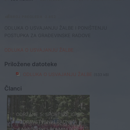
BROJ PREGLEDA :
2.852
ODLUKA O USVAJANJU ŽALBE I PONIŠTENJU
POSTUPKA ZA GRAĐEVINSKE RADOVE
ODLUKA O USVAJANJU ŽALBE
Priložene datoteke
ODLUKA O USVAJANJU ŽALBE
(533 kB)
Članci
ODRŽANE 5. SPORTSKE IGRE
ZDRAVSTVENIH RADNIKA
SARAJEVSKO-ROMANIJSKE