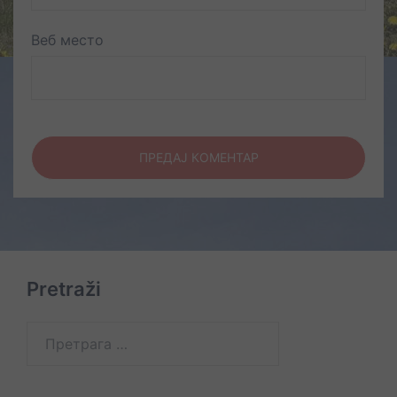
Веб место
Pretraži
Претрага
за: