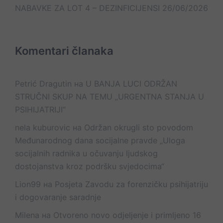
NABAVKE ZA LOT 4 – DEZINFICIJENSI
26/06/2026
Komentari članaka
Petrić Dragutin
на
U BANJA LUCI ODRŽAN
STRUČNI SKUP NA TEMU „URGENTNA STANJA U
PSIHIJATRIJI“
nela kuburovic
на
Održan okrugli sto povodom
Međunarodnog dana socijalne pravde „Uloga
socijalnih radnika u očuvanju ljudskog
dostojanstva kroz podršku svjedocima“
Lion99
на
Posjeta Zavodu za forenzičku psihijatriju
i dogovaranje saradnje
Milena
на
Otvoreno novo odjeljenje i primljeno 16