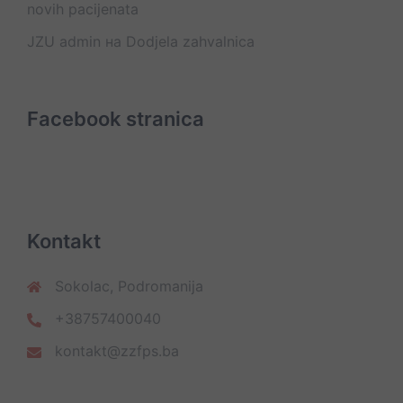
novih pacijenata
JZU admin
на
Dodjela zahvalnica
Facebook stranica
Kontakt
Sokolac, Podromanija
+38757400040
kontakt@zzfps.ba