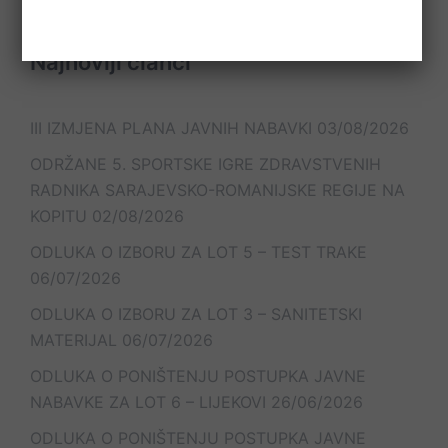
Najnoviji članci
III IZMJENA PLANA JAVNIH NABAVKI
03/08/2026
ODRŽANE 5. SPORTSKE IGRE ZDRAVSTVENIH
RADNIKA SARAJEVSKO-ROMANIJSKE REGIJE NA
KOPITU
02/08/2026
ODLUKA O IZBORU ZA LOT 5 – TEST TRAKE
06/07/2026
ODLUKA O IZBORU ZA LOT 3 – SANITETSKI
MATERIJAL
06/07/2026
ODLUKA O PONIŠTENJU POSTUPKA JAVNE
NABAVKE ZA LOT 6 – LIJEKOVI
26/06/2026
ODLUKA O PONIŠTENJU POSTUPKA JAVNE