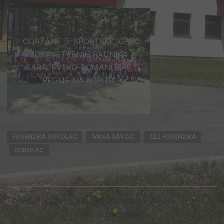
ODRŽANE 5. SPORTSKE IGRE
ZDRAVSTVENIH RADNIKA
SARAJEVSKO-ROMANIJSKE
REGIJE NA KOPITU
FORENZIKA SOKOLAC
IVANA SAVCIC
JZU FORENZIKA
SOKOLAC
Post
Zavod za forenzičku psihijatriju Sokolac primio
navigation
nove pacijente