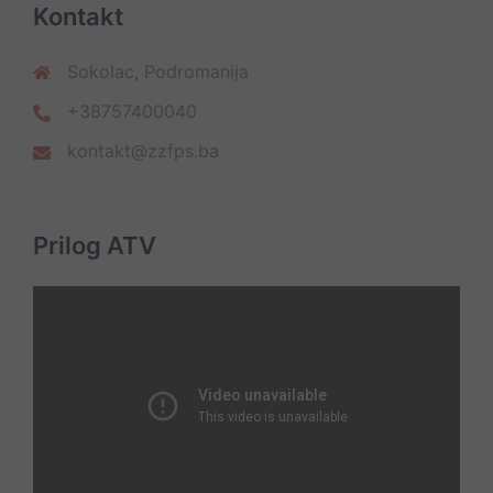
Kontakt
Sokolac, Podromanija
+38757400040
kontakt@zzfps.ba
Prilog ATV