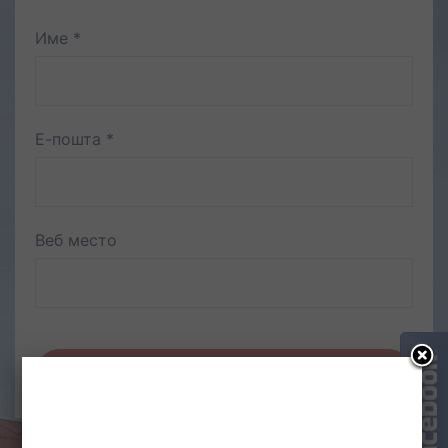
Име
*
Е-пошта
*
Веб место