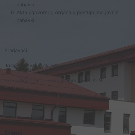
nabavki
Akta ugovornog organa u postupcima javnih
nabavki
Predavači:
Josip Jakovac – akreditovani trener AJN
Belma Šećibović – akreditovani trener AJN
Amir Rahmanović – akreditovani trener AJN
Članci