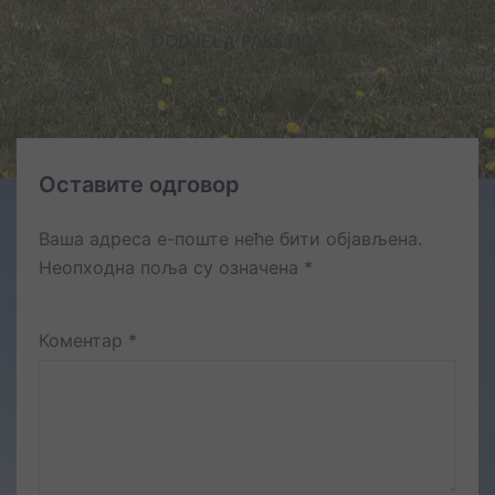
DODJELA PAKETICA
Оставите одговор
Ваша адреса е-поште неће бити објављена.
Неопходна поља су означена
*
Коментар
*