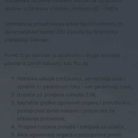
službenika za javne nabavke, održan je 22.12.2017
godine. u Sarajevu u Hotelu „Hollywood“ – Ilidža.
Seminaru je prisustvovala Ivana Savčić-referent za
javne nabavke ispred JZU Zavoda za forenzičku
psihijatriju Sokolac.
Pored toga seminar je obuhvatio i druga aktuelna
pitanja iz javnih nabavki, kao što su:
Nabavka usluga održavanja, servisiranja auta i
opreme (u garantnom roku i van garantnog roka),
Izuzeća od primjene odredbi ZJN,
Najčešće greške ugovornih organa i ponuđača u
postupcima javnih nabavki i preporuke za
efikasnije procedure,
Pregled i ocjena ponuda i zahtjeva za učešće,
Akta ugovornog organa u postupcima javnih