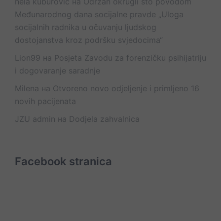
nela kuburovic
на
Održan okrugli sto povodom
Međunarodnog dana socijalne pravde „Uloga
socijalnih radnika u očuvanju ljudskog
dostojanstva kroz podršku svjedocima“
Lion99
на
Posjeta Zavodu za forenzičku psihijatriju
i dogovaranje saradnje
Milena
на
Otvoreno novo odjeljenje i primljeno 16
novih pacijenata
JZU admin
на
Dodjela zahvalnica
Facebook stranica