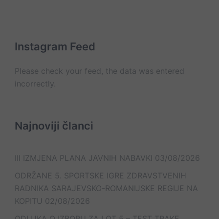
Psihajtrija
pacijentima
tabla
Kontakt
Sokolac
On
Lista
Web
–
e-
Mail
line
mail
kontakt
kontakata
Instagram Feed
Please check your feed, the data was entered
incorrectly.
Najnoviji članci
III IZMJENA PLANA JAVNIH NABAVKI
03/08/2026
ODRŽANE 5. SPORTSKE IGRE ZDRAVSTVENIH
RADNIKA SARAJEVSKO-ROMANIJSKE REGIJE NA
KOPITU
02/08/2026
ODLUKA O IZBORU ZA LOT 5 – TEST TRAKE