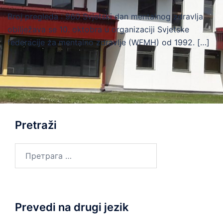
Broj pregleda : 960 Svjetski dan mentalnog zdravlja
obilježava se 10. oktobra u organizaciji Svjetske
federacije za mentalno zdravlje (WFMH) od 1992. […]
Pretraži
Претрага
за:
Prevedi na drugi jezik