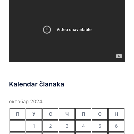
Kalendar članaka
октобар 2024.
П
У
С
Ч
П
С
Н
1
2
3
4
5
6