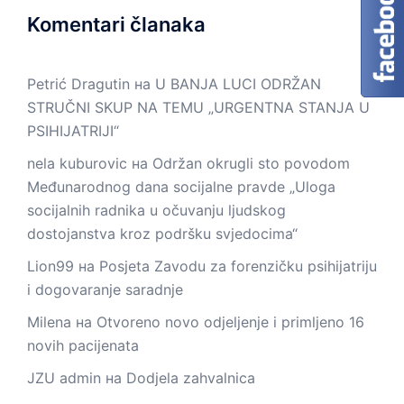
Komentari članaka
Petrić Dragutin
на
U BANJA LUCI ODRŽAN
STRUČNI SKUP NA TEMU „URGENTNA STANJA U
PSIHIJATRIJI“
nela kuburovic
на
Održan okrugli sto povodom
Međunarodnog dana socijalne pravde „Uloga
socijalnih radnika u očuvanju ljudskog
dostojanstva kroz podršku svjedocima“
Lion99
на
Posjeta Zavodu za forenzičku psihijatriju
i dogovaranje saradnje
Milena
на
Otvoreno novo odjeljenje i primljeno 16
novih pacijenata
JZU admin
на
Dodjela zahvalnica