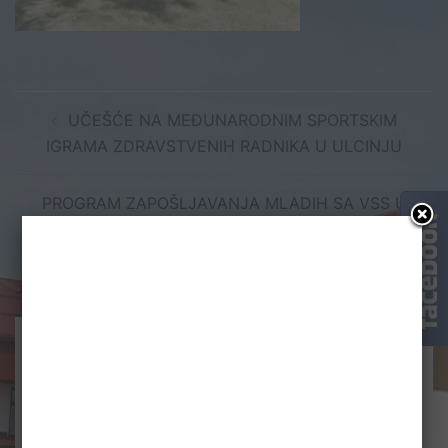
Post
UČEŠĆE NA MEĐUNARODNIM SPORTSKIM
navigation
IGRAMA ZDRAVSTVENIH RADNIKA U ULCINJU
PROGRAM ZAPOŠLJAVANJA MLADIH SA VSS U
STATUS PRIPRAVNIKA U 2024/25. GODINI
Оставите одговор
Ваша адреса е-поште неће бити објављена.
Неопходна поља су означена
*