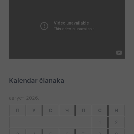
Kalendar članaka
август 2026.
П
У
С
Ч
П
С
Н
1
2