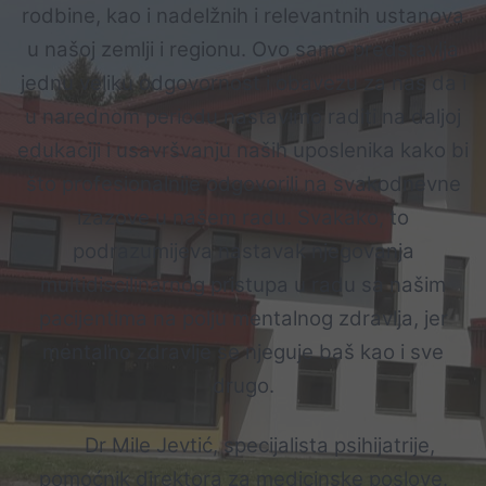
rodbine, kao i nadelžnih i relevantnih ustanova
u našoj zemlji i regionu. Ovo samo predstavlja
jednu veliku odgovornost i obavezu za nas da i
u narednom periodu nastavimo raditi na daljoj
edukaciji i usavršvanju naših uposlenika kako bi
što profesionalnije odgovorili na svakodnevne
izazove u našem radu. Svakako, to
podrazumijeva nastavak njegovanja
multidiscilinarnog pristupa u radu sa našim
pacijentima na polju mentalnog zdravlja, jer
mentalno zdravlje se njeguje baš kao i sve
drugo.
Dr Mile Jevtić, specijalista psihijatrije,
pomoćnik direktora za medicinske poslove.