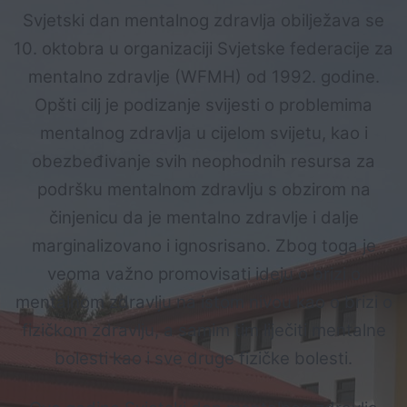
Svjetski dan mentalnog zdravlja ob
ilježava se
10. oktobra u organizaciji Svjetske federacije za
mentalno zdravlje (WFMH) od 1992. godine.
Opšti cilj je podizanje svijesti o problemima
mentalnog zdravlja u cijelom svijetu, kao i
obezbeđivanje svih neophodnih resursa za
podršku mentalnom zdravlju s obzirom na
činjenicu da je mentalno zdravlje i dalje
marginalizovano i ignosrisano. Zbog toga je
veoma važno promovisati ideju o brizi o
mentalnom zdravlju na istom nivou kao o brizi o
fizičkom zdravlju, a samim tim liječiti mentalne
bolesti kao i sve druge fizičke bolesti.