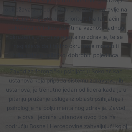
Ove godine Svjetski dan mentalnog zdravlja
obilježava se pod motom „Mentalno zdravlje na
radnom mjestu kao prioritet“. Na taj način
pokušava se fokus staviti na važnost radnog
okruženja u brizi za mentalno zdravlje, te se
naglašava da i radno okruženje mora biti
prilagođeno psihičkoj dobrobiti pojedinca.
Zavod za forenzičku psihijatriju Sokolac kao
ustanova koja pripada sistemu zdravstvenih
ustanova, je trenutno jedan od lidera kada je u
pitanju pružanje usluga iz oblasti psihijatrije i
psihologije na polju mentalnog zdravlja. Zavod
je prva i jednina ustanova ovog tipa na
području Bosne i Hercegovine zahvaljujući kojoj