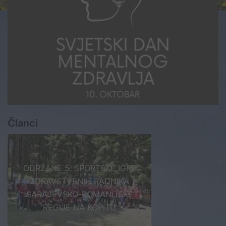
Članci
ODRŽANE 5. SPORTSKE IGRE
ZDRAVSTVENIH RADNIKA
SARAJEVSKO-ROMANIJSKE
REGIJE NA KOPITU