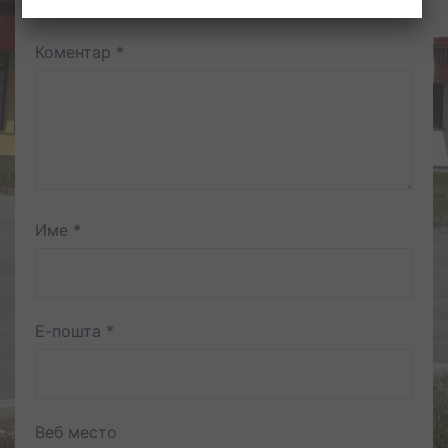
Коментар
*
Име
*
Е-пошта
*
Веб место