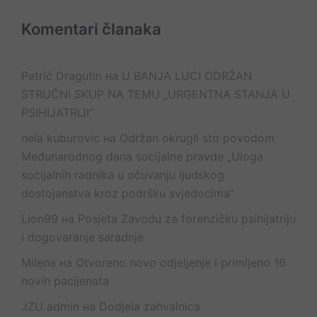
Komentari članaka
Petrić Dragutin
на
U BANJA LUCI ODRŽAN
STRUČNI SKUP NA TEMU „URGENTNA STANJA U
PSIHIJATRIJI“
nela kuburovic
на
Održan okrugli sto povodom
Međunarodnog dana socijalne pravde „Uloga
socijalnih radnika u očuvanju ljudskog
dostojanstva kroz podršku svjedocima“
Lion99
на
Posjeta Zavodu za forenzičku psihijatriju
i dogovaranje saradnje
Milena
на
Otvoreno novo odjeljenje i primljeno 16
novih pacijenata
JZU admin
на
Dodjela zahvalnica