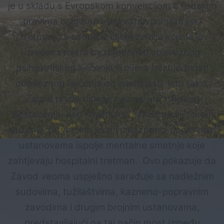
je u skladu s Evropskom konvencijom o ljudskim
pravima osiguran adekvatan psihijatrijski
tretman za osobe iz cijele zemlje kojima je
izrečena mjera bezbjednosti obaveznog
psihijatrijskog liječenja ili mjera bezbjednosti
obaveznog liječenja od zavisnosti. Isto tako,
Zavod pruža usluge neuropsihijatrijskog
vještačenja, kao i tretmana svih lica koji tokom
služenja zatvorskih kazni u kazneno-popravnim
ustanovama ispolje mentalne smetnje koje
zahtjevaju hospitalni tretman. Ovo pokazuje da
Zavod veoma uspješno sarađuje sa nadležnim
sudovima, tužilaštvima, kazneno-popravnim
zavodima i drugim brojnim ustanovama,
predstavljajući na taj način most između