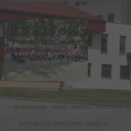
Članci
ODRŽANE 5. SPORTSKE IGRE
ZDRAVSTVENIH RADNIKA
SARAJEVSKO-ROMANIJSKE
REGIJE NA KOPITU
Post
IN MEMORIAM – MOMIR JANKOVIĆ (1950-2024)
navigation
SVJETSKI DAN MENTALNOG ZDRAVLJA