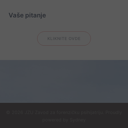
Vaše pitanje
KLIKNITE OVDE
© 2026 JZU Zavod za forenzičku psihijatriju. Proudly
powered by
Sydney