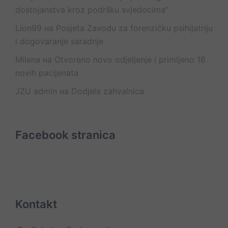
dostojanstva kroz podršku svjedocima“
Lion99
на
Posjeta Zavodu za forenzičku psihijatriju
i dogovaranje saradnje
Milena
на
Otvoreno novo odjeljenje i primljeno 16
novih pacijenata
JZU admin
на
Dodjela zahvalnica
Facebook stranica
Kontakt