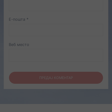
Е-пошта
*
Веб место