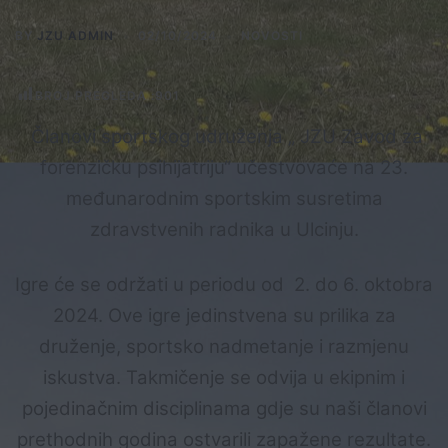
BY
JZU ADMIN
02/10/2024
NOVOSTI
BROJ PREGLEDA :
901
Članovi sportskog udruženja „ JZU Zavod za
forenzičku psihijatriju“ učestvovaće na 23.
međunarodnim sportskim susretima
zdravstvenih radnika u Ulcinju.
Igre će se održati u periodu od 2. do 6. oktobra
2024. Ove igre jedinstvena su prilika za
druženje, sportsko nadmetanje i razmjenu
iskustva. Takmičenje se odvija u ekipnim i
pojedinačnim disciplinama gdje su naši članovi
prethodnih godina ostvarili zapažene rezultate.