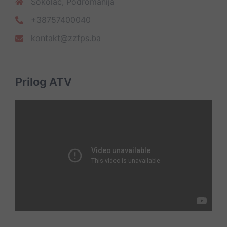
Sokolac, Podromanija
+38757400040
kontakt@zzfps.ba
Prilog ATV