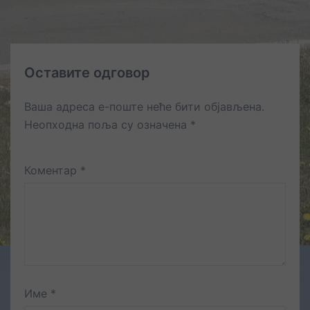
Оставите одговор
Ваша адреса е-поште неће бити објављена.
Неопходна поља су означена
*
Коментар
*
Име
*