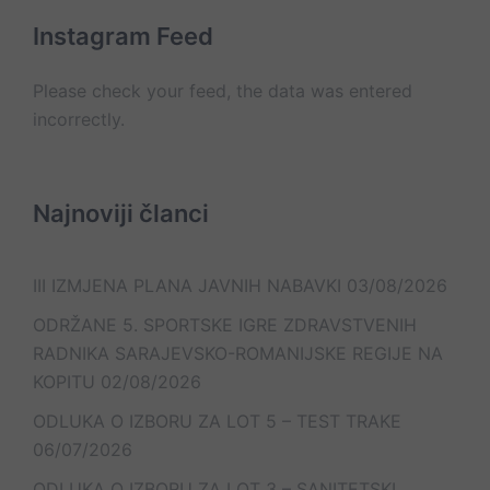
kontakt
kontakata
Instagram Feed
Please check your feed, the data was entered
incorrectly.
Najnoviji članci
III IZMJENA PLANA JAVNIH NABAVKI
03/08/2026
ODRŽANE 5. SPORTSKE IGRE ZDRAVSTVENIH
RADNIKA SARAJEVSKO-ROMANIJSKE REGIJE NA
KOPITU
02/08/2026
ODLUKA O IZBORU ZA LOT 5 – TEST TRAKE
06/07/2026
ODLUKA O IZBORU ZA LOT 3 – SANITETSKI